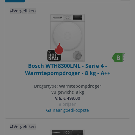
Bekij
Bekijk product
Vergelijken
Bosch WTH8300LNL - Serie 4 -
Warmtepompdroger - 8 kg - A++
Drogertype:
Warmtepompdroger
Vulgewicht:
8 kg
v.a. € 499,00
8 prijzen
Ga naar goedkoopste
Bekijk product
Vergelijken