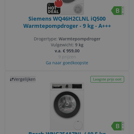
Siemens WQ46H2CLNL iQ500
Warmtepompdroger - 9 kg - A+++
Drogertype:
Warmtepompdroger
Vulgewicht:
9 kg
v.a. € 959,00
9 prijzen
Ga naar goedkoopste
Bekijk product
Vergelijken
Laagste prijs ooit