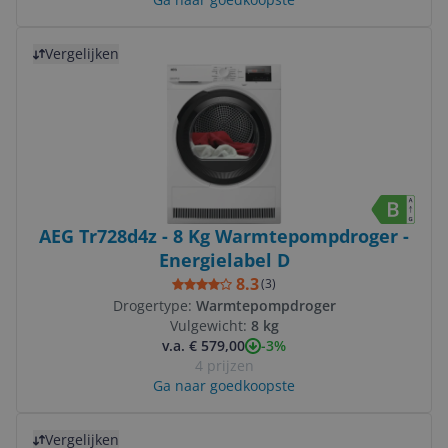
Bekijk product
Vergelijken
AEG Tr728d4z - 8 Kg Warmtepompdroger -
Energielabel D
8.3
(
3
)
Drogertype:
Warmtepompdroger
Vulgewicht:
8 kg
-3%
v.a. € 579,00
4 prijzen
Ga naar goedkoopste
Bekijk product
Vergelijken