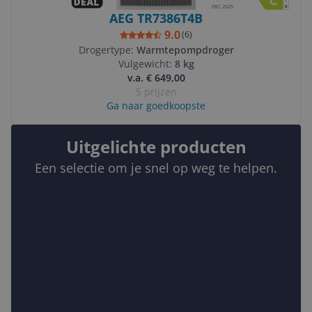
DEC 2025
AEG TR7386T4B
9.0
(
6
)
Drogertype:
Warmtepompdroger
Vulgewicht:
8 kg
v.a. € 649,00
5 prijzen
Ga naar goedkoopste
Uitgelichte producten
Een selectie om je snel op weg te helpen.