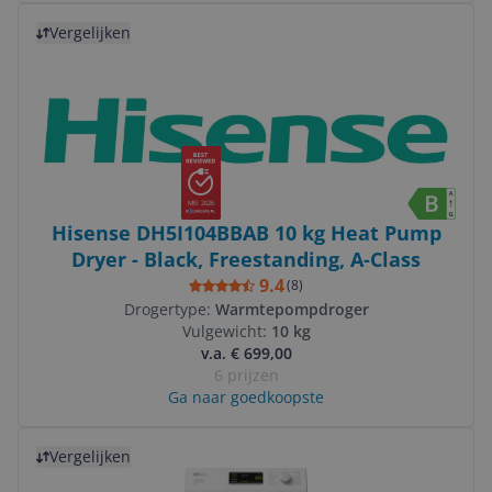
Bekijk product
Vergelijken
MEI 2026
Hisense DH5I104BBAB 10 kg Heat Pump
Dryer - Black, Freestanding, A-Class
9.4
(
8
)
Drogertype:
Warmtepompdroger
Vulgewicht:
10 kg
v.a. € 699,00
6 prijzen
Ga naar goedkoopste
Bekijk product
Vergelijken