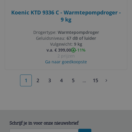
Koenic KTD 9336 C - Warmtepompdroger -
9 kg
Drogertype:
Warmtepompdroger
Geluidsniveau:
67 dB of luider
Vulgewicht:
9 kg
-11%
v.a. € 399,00
2 prijzen
Ga naar goedkoopste
1
2
3
4
5
...
15
More pages
Schrijf je in voor onze nieuwsbrief