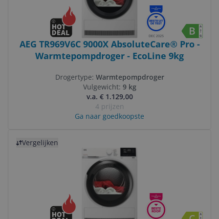
DEC 2025
AEG TR969V6C 9000X AbsoluteCare® Pro -
Warmtepompdroger - EcoLine 9kg
Drogertype:
Warmtepompdroger
Vulgewicht:
9 kg
v.a. € 1.129,00
4 prijzen
Ga naar goedkoopste
Bekijk product
Vergelijken