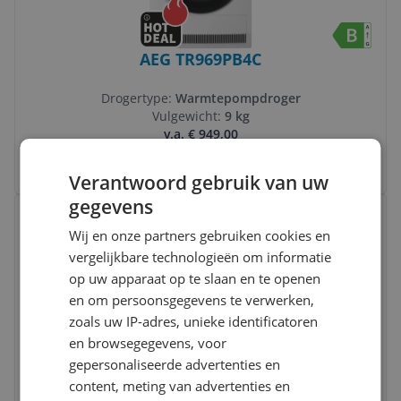
AEG TR969PB4C
Drogertype:
Warmtepompdroger
Vulgewicht:
9 kg
v.a. € 949,00
4 prijzen
Ga naar goedkoopste
Verantwoord gebruik van uw
gegevens
Bekijk product
Vergelijken
Wij en onze partners gebruiken cookies en
vergelijkbare technologieën om informatie
op uw apparaat op te slaan en te openen
en om persoonsgegevens te verwerken,
zoals uw IP-adres, unieke identificatoren
en browsegegevens, voor
gepersonaliseerde advertenties en
Samsung DV90DB7845GWU3
content, meting van advertenties en