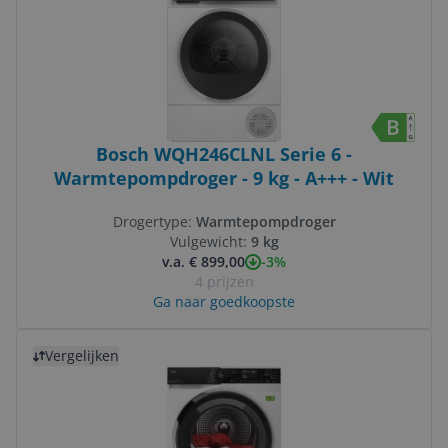
Bosch WQH246CLNL Serie 6 -
Warmtepompdroger - 9 kg - A+++ - Wit
Drogertype:
Warmtepompdroger
Vulgewicht:
9 kg
-3%
v.a. € 899,00
4 prijzen
Ga naar goedkoopste
Bekijk product
Vergelijken