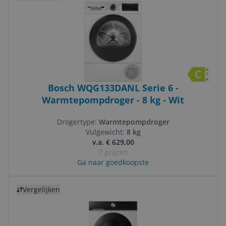
Bosch WQG133DANL Serie 6 -
Warmtepompdroger - 8 kg - Wit
Drogertype:
Warmtepompdroger
Vulgewicht:
8 kg
v.a. € 629,00
7 prijzen
Ga naar goedkoopste
Bekijk product
Vergelijken