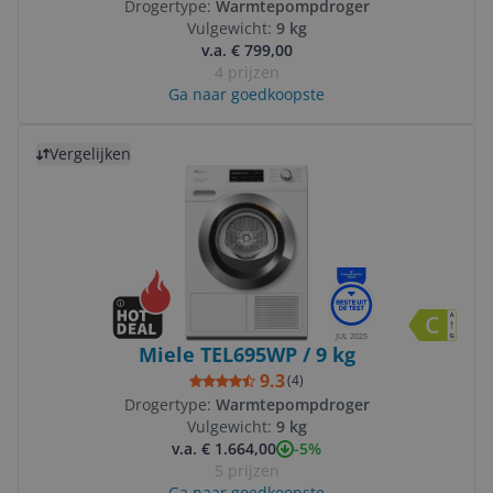
Drogertype:
Warmtepompdroger
Vulgewicht:
9 kg
v.a. € 799,00
4 prijzen
Ga naar goedkoopste
Bekijk product
Vergelijken
JUL 2025
Miele TEL695WP / 9 kg
9.3
(
4
)
Drogertype:
Warmtepompdroger
Vulgewicht:
9 kg
-5%
v.a. € 1.664,00
5 prijzen
Ga naar goedkoopste