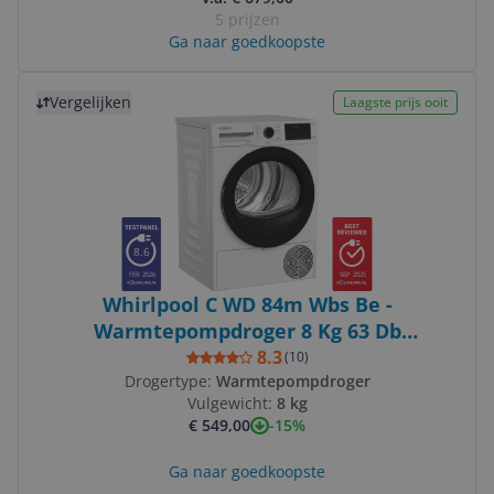
5 prijzen
Ga naar goedkoopste
Bekijk product
Vergelijken
Laagste prijs ooit
8.6
FEB 2026
SEP 2025
Whirlpool C WD 84m Wbs Be -
Warmtepompdroger 8 Kg 63 Db
Energielabel
8.3
(
10
)
Drogertype:
Warmtepompdroger
Vulgewicht:
8 kg
-15%
€ 549,00
Ga naar goedkoopste