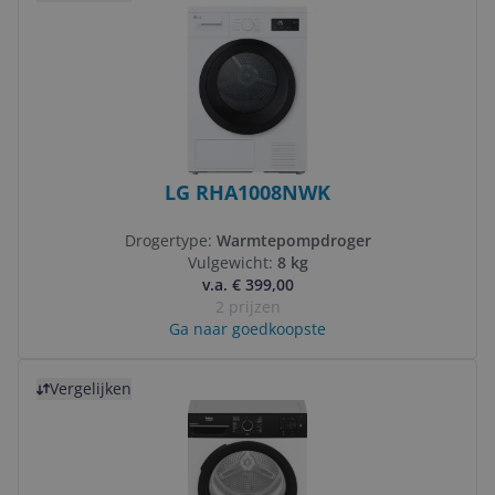
LG RHA1008NWK
Drogertype:
Warmtepompdroger
Vulgewicht:
8 kg
v.a. € 399,00
2 prijzen
Ga naar goedkoopste
Bekijk product
Vergelijken