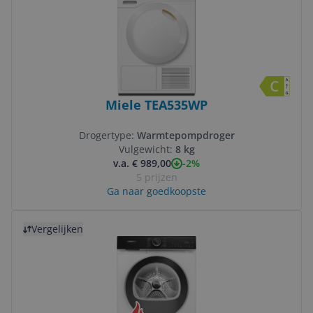
Miele TEA535WP
Drogertype:
Warmtepompdroger
Vulgewicht:
8 kg
-2%
v.a. € 989,00
5 prijzen
Ga naar goedkoopste
Bekijk product
Vergelijken