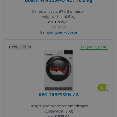
Bosch WNG254A7NL / 10.5 kg
Geluidsniveau:
67 dB of luider
Vulgewicht:
10,5 kg
v.a. € 919,00
9 prijzen
Ga naar goedkoopste
Bekijk product
Vergelijken
Laagste prijs ooit
AEG TR8ESSEN / 8
Drogertype:
Warmtepompdroger
Vulgewicht:
8 kg
v.a. € 679,00