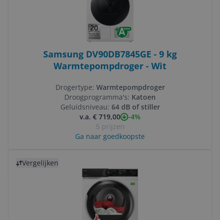
Samsung DV90DB7845GE - 9 kg
Warmtepompdroger - Wit
Drogertype:
Warmtepompdroger
Droogprogramma's:
Katoen
Geluidsniveau:
64 dB of stiller
-4%
v.a. € 719,00
5 prijzen
Ga naar goedkoopste
Bekijk product
Vergelijken