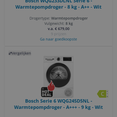
Bosch WQG233DLNL Serie 6 -
Warmtepompdroger - 8 kg - A++ - Wit
Drogertype:
Warmtepompdroger
Vulgewicht:
8 kg
v.a. € 679,00
9 prijzen
Ga naar goedkoopste
Bekijk product
Vergelijken
Bosch Serie 6 WQG245D5NL -
Warmtepompdroger - A+++ - 9 kg - Wit