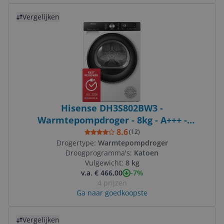
Bekijk product
Vergelijken
JUL 2026
Hisense DH3S802BW3 -
Warmtepompdroger - 8kg - A+++ -
ConnectLife - Wit
8.6
(
12
)
Drogertype:
Warmtepompdroger
Droogprogramma's:
Katoen
Vulgewicht:
8 kg
-7%
v.a. € 466,00
4 prijzen
Ga naar goedkoopste
Bekijk product
Vergelijken