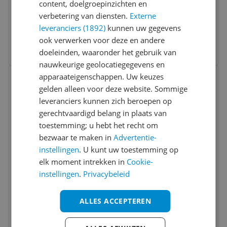
content, doelgroepinzichten en
Drogertype:
Warmtepompdroger
verbetering van diensten.
Externe
Vulgewicht:
9 kg
leveranciers (1892)
kunnen uw gegevens
-7%
v.a. € 699,00
ook verwerken voor deze en andere
8 prijzen
Ga naar goedkoopste
doeleinden, waaronder het gebruik van
nauwkeurige geolocatiegegevens en
Bekijk product
apparaateigenschappen. Uw keuzes
Vergelijken
gelden alleen voor deze website. Sommige
leveranciers kunnen zich beroepen op
gerechtvaardigd belang in plaats van
toestemming; u hebt het recht om
bezwaar te maken in
Advertentie-
instellingen
. U kunt uw toestemming op
elk moment intrekken in
Cookie-
Samsung DV90DG6845LKU3 -
instellingen
.
Privacybeleid
Warmtepompdroger - 9 kg - Wit
ALLES ACCEPTEREN
Drogertype:
Warmtepompdroger
Vulgewicht:
9 kg
v.a. € 769,00