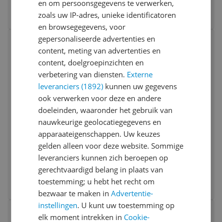
en om persoonsgegevens te verwerken,
2 prijzen
zoals uw IP-adres, unieke identificatoren
Ga naar goedkoopste
en browsegegevens, voor
Bekijk product
gepersonaliseerde advertenties en
Vergelijken
content, meting van advertenties en
content, doelgroepinzichten en
verbetering van diensten.
Externe
leveranciers (1892)
kunnen uw gegevens
ook verwerken voor deze en andere
doeleinden, waaronder het gebruik van
nauwkeurige geolocatiegegevens en
Transcend DrivePro 620 Dual Dashcam
apparaateigenschappen. Uw keuzes
64GB
gelden alleen voor deze website. Sommige
leveranciers kunnen zich beroepen op
v.a. € 209,45
gerechtvaardigd belang in plaats van
2 prijzen
toestemming; u hebt het recht om
Ga naar goedkoopste
bezwaar te maken in
Advertentie-
instellingen
. U kunt uw toestemming op
Bekijk product
Vergelijken
elk moment intrekken in
Cookie-