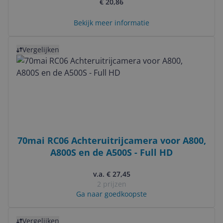
€ 20,86
poort (micro-USB)
Bekijk meer informatie
Bekijk product
Vergelijken
70mai RC06 Achteruitrijcamera voor A800,
A800S en de A500S - Full HD
v.a. € 27,45
2 prijzen
Ga naar goedkoopste
Bekijk product
Vergelijken