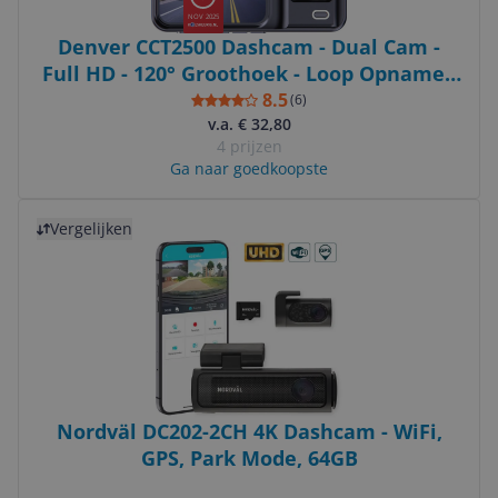
NOV 2025
Denver CCT2500 Dashcam - Dual Cam -
Full HD - 120° Groothoek - Loop Opname -
G-Sensor - Zwart
8.5
(
6
)
v.a. € 32,80
4 prijzen
Ga naar goedkoopste
Bekijk product
Vergelijken
Nordväl DC202-2CH 4K Dashcam - WiFi,
GPS, Park Mode, 64GB