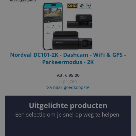
Nordväl DC101-2K - Dashcam - WiFi & GPS -
Parkeermodus - 2K
v.a. € 95,00
3 prijzen
Ga naar goedkoopste
Uitgelichte producten
Een selectie om je snel op weg te helpen.