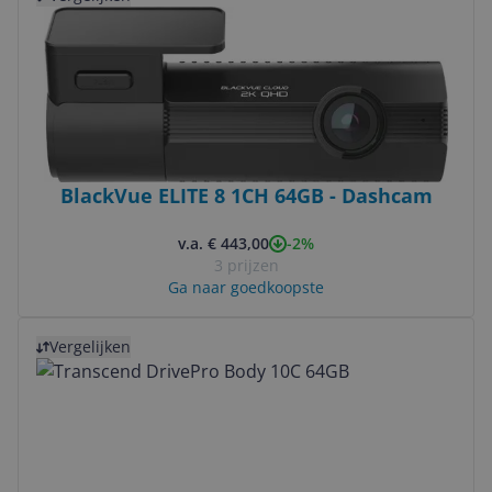
BlackVue ELITE 8 1CH 64GB - Dashcam
-2%
v.a. € 443,00
3 prijzen
Ga naar goedkoopste
Bekijk product
Vergelijken