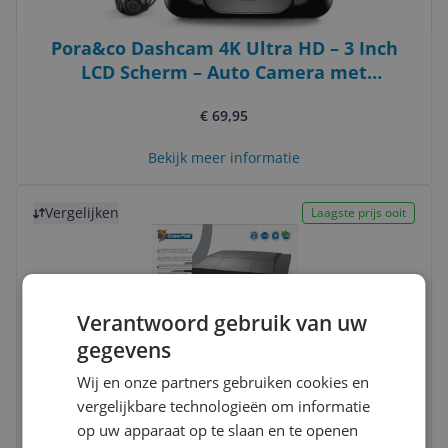
Pora&co Dashcam 4K Ultra HD – 3 Inch
LCD Scherm – Auto Camera met
Nachtzicht & Loop Recording
€ 69,95
Bekijk meer informatie
Bekijk product
Vergelijken
Laagste prijs ooit
Verantwoord gebruik van uw
gegevens
Wij en onze partners gebruiken cookies en
SuperFish Start 60 Qube Kit Zwart
vergelijkbare technologieën om informatie
op uw apparaat op te slaan en te openen
-68%
v.a. € 138,94