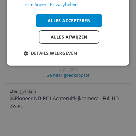
instellingen
.
Privacybeleid
ALLES ACCEPTEREN
ALLES AFWIJZEN
70MAI Kamera tylna RC11
DETAILS WEERGEVEN
v.a. € 24,90
2 prijzen
Ga naar goedkoopste
Bekijk product
Vergelijken