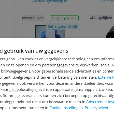
Ga naar goedkoopste
Ga naar
Bekijk product
Bekijk product
Vergelijken
Vergelijken
Laagste prijs ooit
Geheugen: 16 GB
d gebruik van uw gegevens
tra
HP / 15-fd / 15-fd0957nd
Samsung 
ners gebruiken cookies en vergelijkbare technologieën om inform
js
44mm S
laan en te openen en om persoonsgegevens te verwerken, zoals uw
Graphite 
n browsegegevens, voor gepersonaliseerde advertenties en conten
Aansluitingen:
Usb-aansluiting
D
ontent, doelgroepinzichten en verbetering van diensten.
Externe l
Besturingsysteem:
Windows
gegevens ook verwerken voor deze en andere doeleinden, waar
Intern geheugen:
16 gb
keurige geolocatiegegevens en apparaateigenschappen. Uw keuze
-19%
v.a. € 569,00
v.a. € 
e. Sommige leveranciers kunnen zich beroepen op gerechtvaardig
2 prijzen
5
emming; u hebt het recht om bezwaar te maken in
Advertentie-ins
Ga naar goedkoopste
Ga naar
op elk moment intrekken in
Cookie-instellingen
.
Privacybeleid