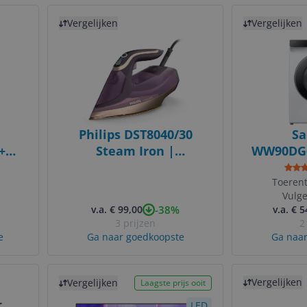
Bekijk product
Bekijk product
Vergelijken
Vergelijken
Philips DST8040/30
S
+
Steam Iron |
WW90DG6
N
SteamGlide Elite
Soleplate | 3000W -
Toerent
Vulg
Purple
-38%
v.a. € 99,00
v.a. € 
3 prijzen
2
e
Ga naar goedkoopste
Ga naar
Bekijk product
Bekijk product
Vergelijken
Vergelijken
Laagste prijs ooit
LED