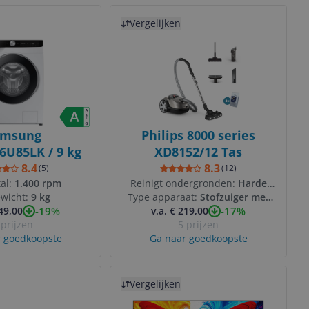
Bekijk product
Vergelijken
amsung
Philips 8000 series
U85LK / 9 kg
XD8152/12 Tas
8.4
8.3
(
5
)
(
12
)
al:
1.400 rpm
Reinigt ondergronden:
Harde
ewicht:
9 kg
Type apparaat:
vloeren
Stofzuiger met
-19%
-17%
549,00
v.a. € 219,00
zak
 prijzen
5 prijzen
 goedkoopste
Ga naar goedkoopste
Bekijk product
Vergelijken