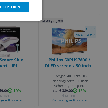
ps
Heldere prijzen
ACCEPTEREN
Bekijk product
Vergelijken
QLED
4K Ultra HD
Smart Skin
Philips 50PUS7800 /
pert - IPL
QLED screen / 50 inch /
gsapparaat -
2025
HD-type:
4K Ultra HD
L7431 -
Schermgrootte:
50 inch
ijdering Voor
Schermtype:
QLED
et Gratis App -
-10%
-18%
469,00
v.a. € 389,00
mme Koppen
 prijzen
4 prijzen
 goedkoopste
Ga naar goedkoopste