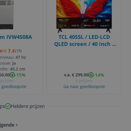
um IVW4508A
TCL 40S5L / LED-LCD
QLED screen / 40 inch /
2026
7.4
(
15
)
sniveau:
47 hz
nbouw:
Ja
edte:
45,2 cm
-15%
-14%
360,00
v.a. € 299,00
 prijzen
2 prijzen
 goedkoopste
Ga naar goedkoopste
ps
Heldere prijzen
lgende