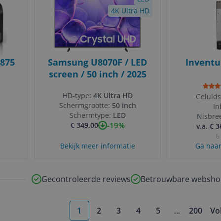
4K Ultra HD
2875
Samsung U8070F / LED
Invent
screen / 50 inch / 2025
HD-type:
4K Ultra HD
Geluid
Schermgrootte:
50 inch
I
Schermtype:
LED
Nisbre
-19%
€ 349,00
v.a. € 
6
Bekijk meer informatie
Ga naar
Gecontroleerde reviews
Betrouwbare websho
1
2
3
4
5
...
200
Vo
More pages