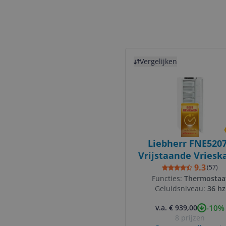
Bekijk product
Vergelijken
Liebherr FNE5207
Vrijstaande Vrieska
278L - Wit
9.3
(
57
)
Functies:
Thermostaa
Geluidsniveau:
36 hz
-10%
v.a. € 939,00
8 prijzen