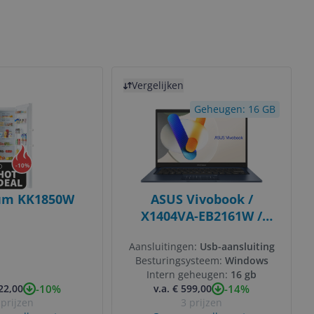
Bekijk product
Vergelijken
Geheugen: 16 GB
-
10
%
um KK1850W
ASUS Vivobook /
X1404VA-EB2161W /
90NB13U1-M018M0
Aansluitingen:
Usb-aansluiting
Besturingsysteem:
Windows
Intern geheugen:
16 gb
-10%
-14%
522,00
v.a. € 599,00
 prijzen
3 prijzen