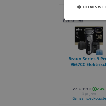
DETAILS WE
Bekijk product
Vergelijken
Braun Series 9 Pr
9667CC Elektrisc
Scheerapparaat - Zi
-14%
v.a. € 319,00
3 prijzen
Ga naar goedkoopste