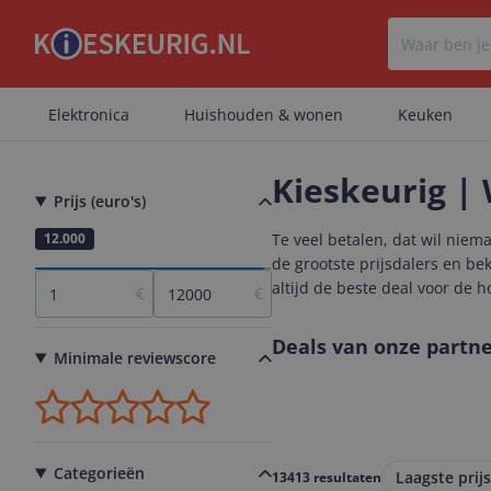
Elektronica
Huishouden & wonen
Keuken
Kieskeurig | 
Prijs (euro's)
1
12.000
Te veel betalen, dat wil niem
de grootste prijsdalers en b
altijd de beste deal voor de h
€
€
Deals van onze partne
Minimale reviewscore
Categorieën
Laagste prijs
13413 resultaten