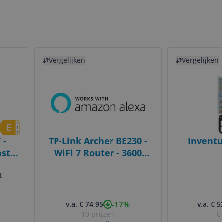
Bekijk product
Bekijk product
Vergelijken
Vergelijken
 -
TP-Link Archer BE230 -
Invent
st -
WiFi 7 Router - 3600
Mbps - Dual-Band -
t
Gigabit Ethernet - Zwart
-17%
v.a. € 74,95
v.a. € 
10 prijzen
6