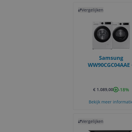
Bekijk product
Vergelijken
Samsung
WW90CGC04AAE 
DV90DG52A0AEE
-18%
€ 1.089,00
Bekijk meer informati
Bekijk product
Vergelijken