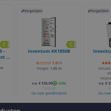
Bekijk product
Bekijk product
Vergelijken
Vergelijken
 -
Inventum KK1850B
Invent
st -
r -
1.0
(
1
)
ie
Hoogte:
1,85 m
Geluids
I
Nisbr
-10%
v.a. € 536,00
v.a. € 
7 prijzen
8
Ga naar goedkoopste
Ga naar
oducten