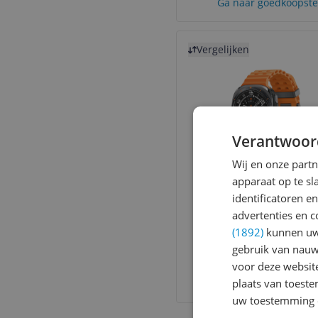
Ga naar goedkoopste
Bekijk product
Vergelijken
Verantwoor
Samsung Galaxy Ul
Wij en onze part
(2025) 47mm - Gri
apparaat op te s
identificatoren e
advertenties en c
(1892)
kunnen uw 
gebruik van nauw
-16%
v.a. € 374,95
voor deze websit
7 prijzen
plaats van toest
Ga naar goedkoopste
uw toestemming 