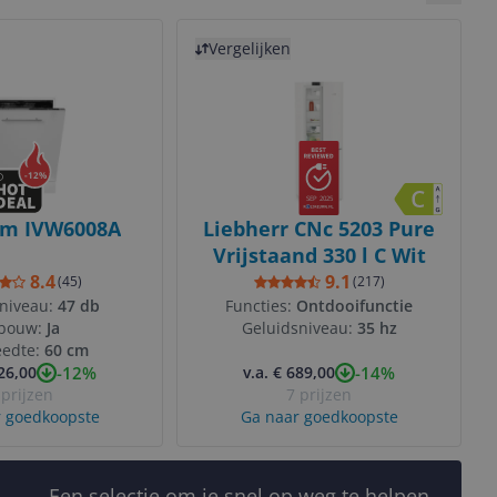
Bekijk 
Bekijk product
Vergelijken
-
12
%
SEP 2025
um IVW6008A
Liebherr CNc 5203 Pure
Vrijstaand 330 l C Wit
8.4
9.1
(
45
)
(
217
)
niveau:
47 db
Functies:
Ontdooifunctie
nbouw:
Ja
Geluidsniveau:
35 hz
eedte:
60 cm
-12%
-14%
326,00
v.a. € 689,00
 prijzen
7 prijzen
 goedkoopste
Ga naar goedkoopste
Een selectie om je snel op weg te helpen.