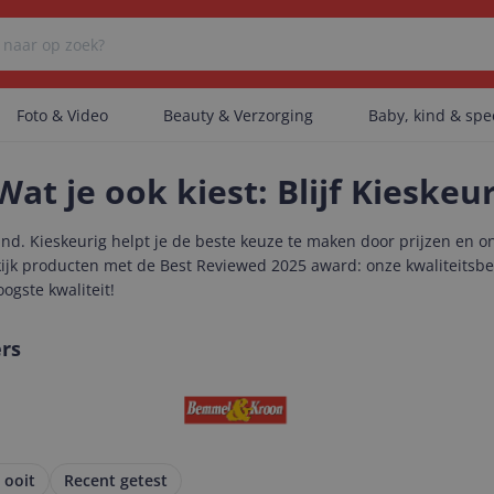
Foto & Video
Beauty & Verzorging
Baby, kind & sp
Wat je ook kiest: Blijf Kieskeu
Er zijn geen categorieën gevonden.
and. Kieskeurig helpt je de beste keuze te maken door prijzen en on
ekijk producten met de Best Reviewed 2025 award: onze kwaliteitsb
oogste kwaliteit!
Er zijn geen producten gevonden.
rs
Er zijn geen artikelen gevonden.
 ooit
Recent getest