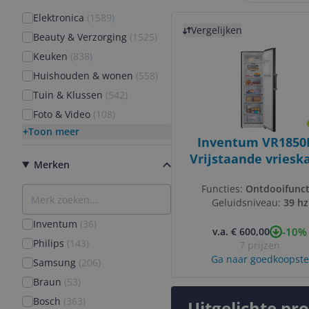
Elektronica
(
1589
)
Bekijk product
Vergelijken
Beauty & Verzorging
(
1525
)
Keuken
(
838
)
Huishouden & wonen
(
558
)
Tuin & Klussen
(
542
)
Foto & Video
(
108
)
Toon meer
Inventum VR1850B
Vrijstaande vrieska
Merken
No Frost - 272 lite
Functies:
Ontdooifunct
Zwart RVS
Geluidsniveau:
39 hz
Inventum
(
36
)
-10%
v.a. € 600,00
Philips
(
143
)
7 prijzen
Ga naar goedkoopste
Samsung
(
206
)
Braun
(
53
)
Bosch
(
363
)
Uitgelichte pr