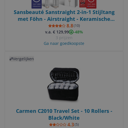
OKT 2025
OKT 2025
Sansbeauté Sanstraight 2-in-1 Stijltang
met Föhn - Airstraight - Keramische
coating - Classic White
8.8
(
10
)
-48%
v.a. € 129,99
3 prijzen
Ga naar goedkoopste
Bekijk product
Vergelijken
Carmen C2010 Travel Set - 10 Rollers -
Black/White
4.3
(
5
)