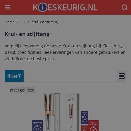
Menu
Waar
Home
Krul- en stijltang
More
Krul- en stijltang
Vergelijk eenvoudig de beste Krul- en stijltang bij Kieskeurig.
Bekijk specificaties, lees ervaringen van andere gebruikers en
vind direct de beste prijs.
filter
Bekij
Bekijk product
Vergelijken
8.8