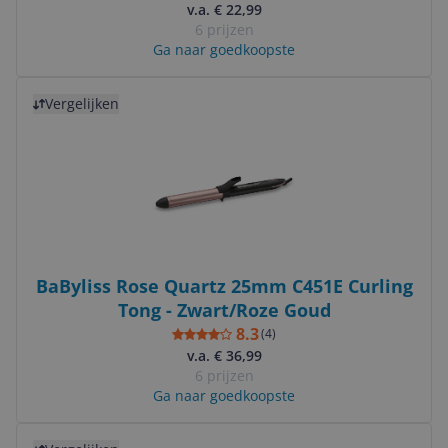
v.a. € 22,99
6 prijzen
Ga naar goedkoopste
Bekijk product
Vergelijken
BaByliss Rose Quartz 25mm C451E Curling
Tong - Zwart/Roze Goud
8.3
(
4
)
v.a. € 36,99
6 prijzen
Ga naar goedkoopste
Bekijk product