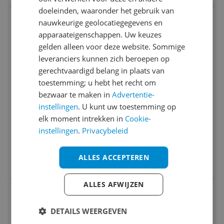
doeleinden, waaronder het gebruik van
Bekijk product
Vergelijken
nauwkeurige geolocatiegegevens en
apparaateigenschappen. Uw keuzes
gelden alleen voor deze website. Sommige
leveranciers kunnen zich beroepen op
gerechtvaardigd belang in plaats van
toestemming; u hebt het recht om
bezwaar te maken in
Advertentie-
instellingen
. U kunt uw toestemming op
Rowenta Ultimate Experience CF4310 Air
elk moment intrekken in
Cookie-
Care Curling Wand - White
instellingen
.
Privacybeleid
v.a. € 78,99
3 prijzen
ALLES ACCEPTEREN
Ga naar goedkoopste
Bekijk product
ALLES AFWIJZEN
Vergelijken
DETAILS WEERGEVEN