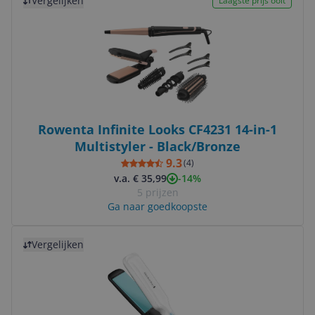
Vergelijken
Laagste prijs ooit
Rowenta Infinite Looks CF4231 14-in-1
Multistyler - Black/Bronze
9.3
(
4
)
-14%
v.a. € 35,99
5 prijzen
Ga naar goedkoopste
Bekijk product
Vergelijken