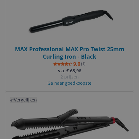
MAX Professional MAX Pro Twist 25mm
Curling Iron - Black
9.0
(
1
)
v.a. € 63,96
2 prijzen
Ga naar goedkoopste
Bekijk product
Vergelijken