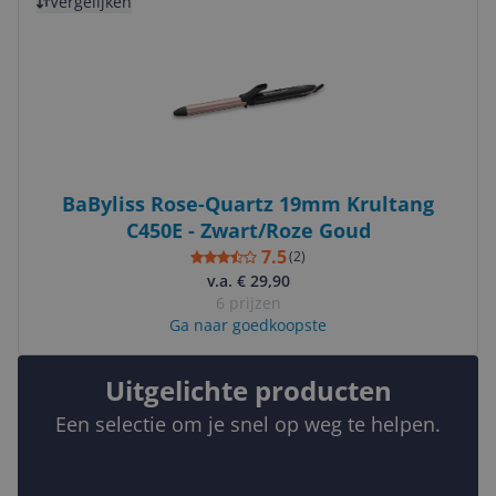
Vergelijken
BaByliss Rose-Quartz 19mm Krultang
C450E - Zwart/Roze Goud
7.5
(
2
)
v.a. € 29,90
6 prijzen
Ga naar goedkoopste
Uitgelichte producten
Een selectie om je snel op weg te helpen.