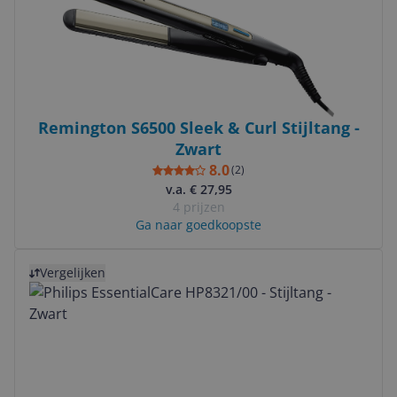
Remington S6500 Sleek & Curl Stijltang -
Zwart
8.0
(
2
)
v.a. € 27,95
4 prijzen
Ga naar goedkoopste
Bekijk product
Vergelijken