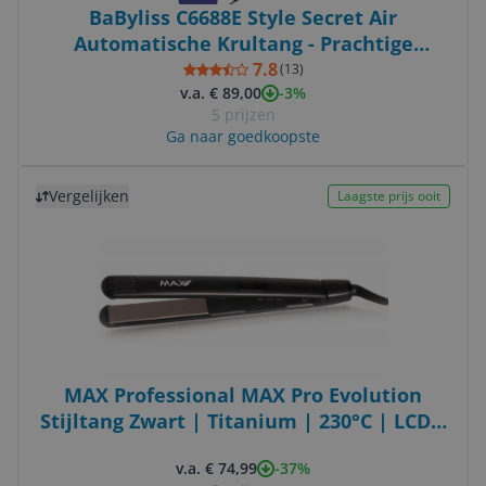
BaByliss C6688E Style Secret Air
Automatische Krultang - Prachtige
Krullen en Golven
7.8
(
13
)
-3%
v.a. € 89,00
5 prijzen
Ga naar goedkoopste
Bekijk product
Vergelijken
Laagste prijs ooit
MAX Professional MAX Pro Evolution
Stijltang Zwart | Titanium | 230°C | LCD |
Ionic
-37%
v.a. € 74,99