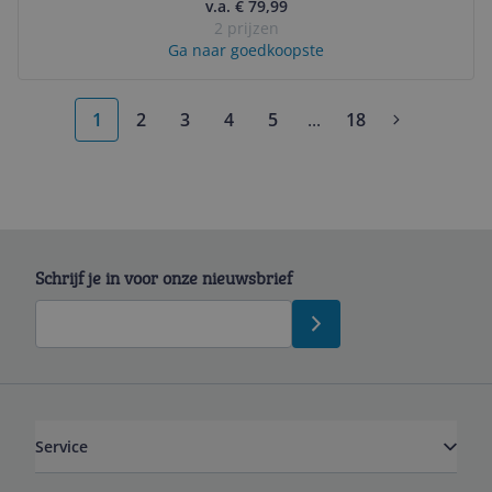
v.a. € 79,99
2 prijzen
Ga naar goedkoopste
1
2
3
4
5
...
18
More pages
Schrijf je in voor onze nieuwsbrief
Service