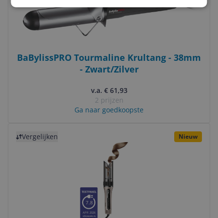
BaBylissPRO Tourmaline Krultang - 38mm
- Zwart/Zilver
v.a. € 61,93
2 prijzen
Ga naar goedkoopste
Bekijk product
Vergelijken
Nieuw
7.8
APR 2026