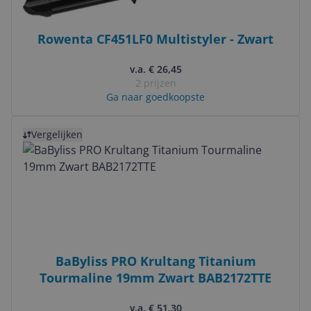
Rowenta CF451LF0 Multistyler - Zwart
v.a. € 26,45
2 prijzen
Ga naar goedkoopste
Bekijk product
Vergelijken
BaByliss PRO Krultang Titanium
Tourmaline 19mm Zwart BAB2172TTE
v.a. € 51,30