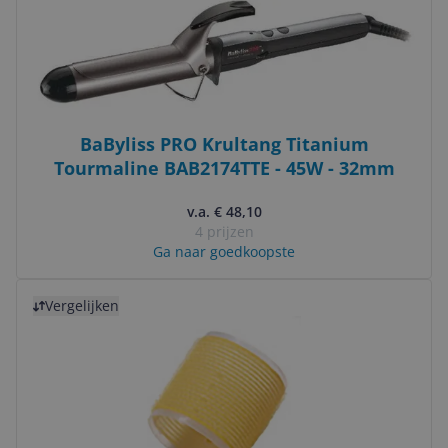
BaByliss PRO Krultang Titanium
Tourmaline BAB2174TTE - 45W - 32mm
v.a. € 48,10
4 prijzen
Ga naar goedkoopste
Bekijk product
Vergelijken