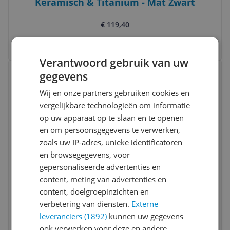
Keramisch & Titanium - Mat Zwart
€ 119,40
Bekijk meer informatie
Verantwoord gebruik van uw
Bekijk product
Vergelijken
gegevens
Wij en onze partners gebruiken cookies en
vergelijkbare technologieën om informatie
op uw apparaat op te slaan en te openen
en om persoonsgegevens te verwerken,
zoals uw IP-adres, unieke identificatoren
en browsegegevens, voor
Rowenta Karl Lagerfeld Waves Addict
gepersonaliseerde advertenties en
Krultang - Dames
content, meting van advertenties en
content, doelgroepinzichten en
v.a. € 55,95
verbetering van diensten.
Externe
2 prijzen
leveranciers (1892)
kunnen uw gegevens
Ga naar goedkoopste
ook verwerken voor deze en andere