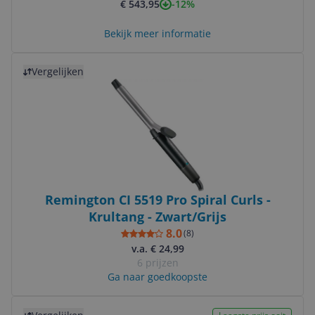
-12%
€ 543,95
Bekijk meer informatie
Bekijk product
Vergelijken
Remington CI 5519 Pro Spiral Curls -
Krultang - Zwart/Grijs
8.0
(
8
)
v.a. € 24,99
6 prijzen
Ga naar goedkoopste
Bekijk product