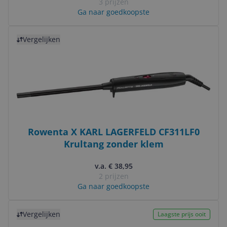
3 prijzen
Ga naar goedkoopste
Bekijk product
Vergelijken
Rowenta X KARL LAGERFELD CF311LF0
Krultang zonder klem
v.a. € 38,95
2 prijzen
Ga naar goedkoopste
Bekijk product
Vergelijken
Laagste prijs ooit