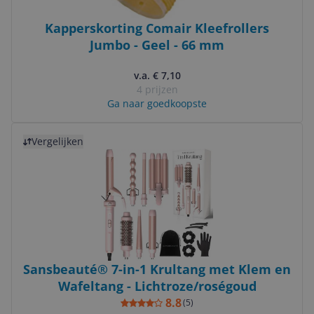
Kapperskorting Comair Kleefrollers
Jumbo - Geel - 66 mm
v.a. € 7,10
4 prijzen
Ga naar goedkoopste
Bekijk product
Vergelijken
Sansbeauté® 7-in-1 Krultang met Klem en
Wafeltang - Lichtroze/roségoud
8.8
(
5
)