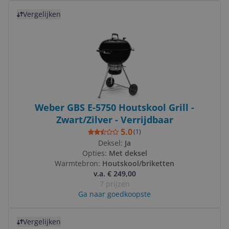
Bekijk product
Vergelijken
Weber GBS E-5750 Houtskool Grill -
Zwart/Zilver - Verrijdbaar
5.0
(
1
)
Deksel:
Ja
Opties:
Met deksel
Warmtebron:
Houtskool/briketten
v.a. € 249,00
7 prijzen
Ga naar goedkoopste
Bekijk product
Vergelijken