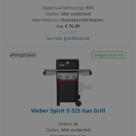
Materiaal behuizing:
RVS
Opties:
Met onderstel
Warmtebron:
Houtskool/briketten
v.a. € 76,90
2 prijzen
Ga naar goedkoopste
Bekijk product
Vergelijken
Laagste prijs ooit
Weber Spirit E-325 Gas Grill
Deksel:
Ja
Opties:
Met onderstel
Warmtebron:
Gas