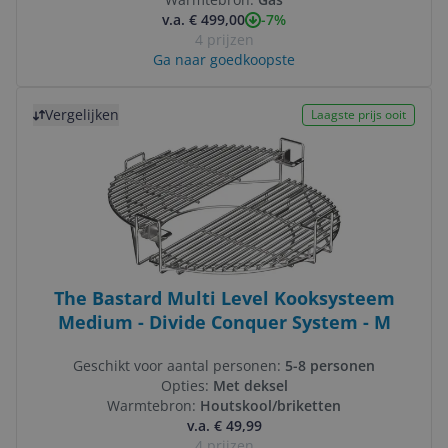
-7%
v.a. € 499,00
4 prijzen
Ga naar goedkoopste
Bekijk product
Vergelijken
Laagste prijs ooit
The Bastard Multi Level Kooksysteem
Medium - Divide Conquer System - M
Geschikt voor aantal personen:
5-8 personen
Opties:
Met deksel
Warmtebron:
Houtskool/briketten
v.a. € 49,99
4 prijzen