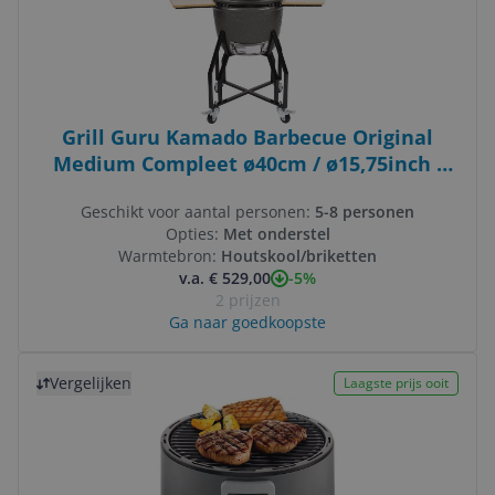
Grill Guru Kamado Barbecue Original
Medium Compleet ø40cm / ø15,75inch -
Grijs
Geschikt voor aantal personen:
5-8 personen
Opties:
Met onderstel
Warmtebron:
Houtskool/briketten
-5%
v.a. € 529,00
2 prijzen
Ga naar goedkoopste
Bekijk product
Vergelijken
Laagste prijs ooit