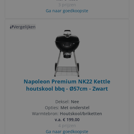
3 prijzen
Ga naar goedkoopste
Bekijk product
Vergelijken
Napoleon Premium NK22 Kettle
houtskool bbq - Ø57cm - Zwart
Deksel:
Nee
Opties:
Met onderstel
Warmtebron:
Houtskool/briketten
v.a. € 199,00
4 prijzen
Ga naar goedkoopste