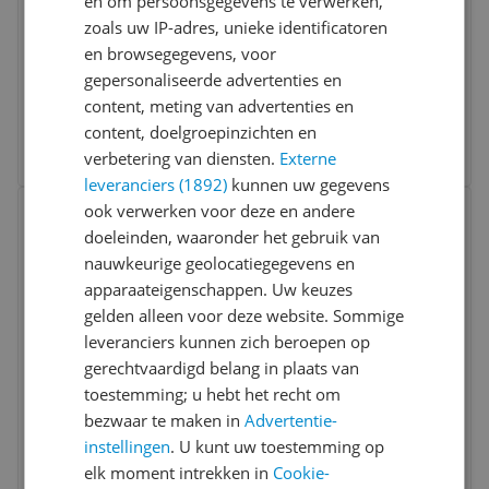
Weber Spirit E-210 Gas Grill
en om persoonsgegevens te verwerken,
zoals uw IP-adres, unieke identificatoren
Deksel:
Ja
en browsegegevens, voor
Opties:
Met onderstel
gepersonaliseerde advertenties en
Warmtebron:
Gas
content, meting van advertenties en
v.a. € 429,00
content, doelgroepinzichten en
3 prijzen
Ga naar goedkoopste
verbetering van diensten.
Externe
leveranciers (1892)
kunnen uw gegevens
Bekijk product
ook verwerken voor deze en andere
Vergelijken
doeleinden, waaronder het gebruik van
nauwkeurige geolocatiegegevens en
apparaateigenschappen. Uw keuzes
gelden alleen voor deze website. Sommige
leveranciers kunnen zich beroepen op
gerechtvaardigd belang in plaats van
toestemming; u hebt het recht om
Weber Searwood XL Pellet Barbecue -
bezwaar te maken in
Advertentie-
Black - Outdoor Grill with Wifi
instellingen
. U kunt uw toestemming op
elk moment intrekken in
Cookie-
Deksel:
Ja