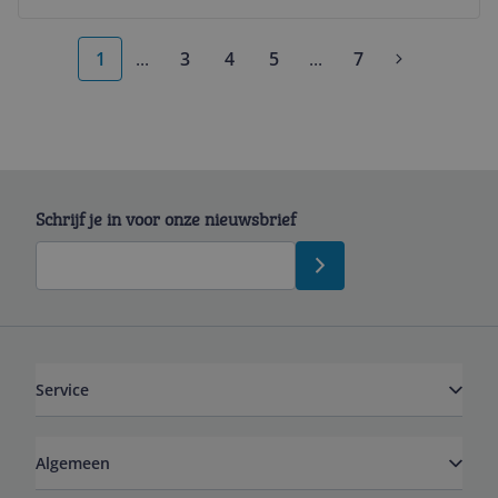
1
...
3
4
5
...
7
More pages
More pages
Schrijf je in voor onze nieuwsbrief
Service
Algemeen