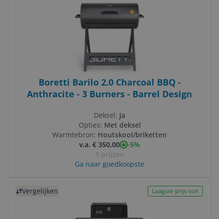
Boretti Barilo 2.0 Charcoal BBQ -
Anthracite - 3 Burners - Barrel Design
Deksel:
Ja
Opties:
Met deksel
Warmtebron:
Houtskool/briketten
-5%
v.a. € 350,00
5 prijzen
Ga naar goedkoopste
Bekijk product
Vergelijken
Laagste prijs ooit