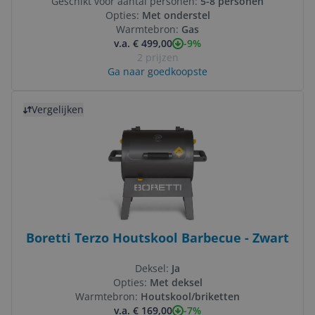
Geschikt voor aantal personen:
5-8 personen
Opties:
Met onderstel
Warmtebron:
Gas
-9%
v.a. € 499,00
2 prijzen
Ga naar goedkoopste
Bekijk product
Vergelijken
Boretti Terzo Houtskool Barbecue - Zwart
Deksel:
Ja
Opties:
Met deksel
Warmtebron:
Houtskool/briketten
-7%
v.a. € 169,00