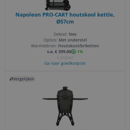
Napoleon PRO-CART houtskool kettle,
Ø57cm
Deksel:
Nee
Opties:
Met onderstel
Warmtebron:
Houtskool/briketten
-1%
v.a. € 399,00
5 prijzen
Ga naar goedkoopste
Bekijk product
Vergelijken