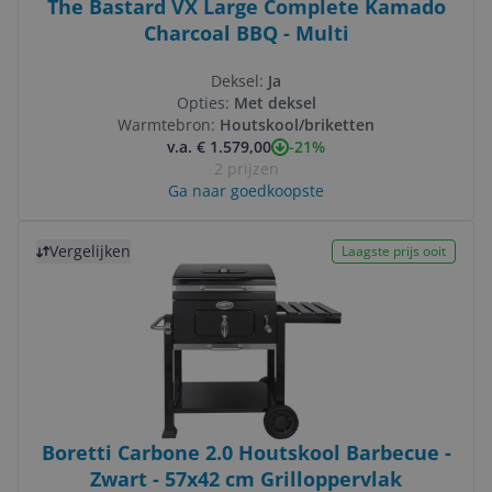
The Bastard VX Large Complete Kamado
Charcoal BBQ - Multi
Deksel:
Ja
Opties:
Met deksel
Warmtebron:
Houtskool/briketten
-21%
v.a. € 1.579,00
2 prijzen
Ga naar goedkoopste
Bekijk product
Vergelijken
Laagste prijs ooit
Boretti Carbone 2.0 Houtskool Barbecue -
Zwart - 57x42 cm Grilloppervlak