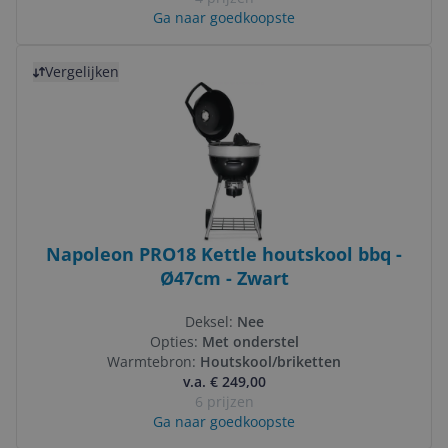
Ga naar goedkoopste
Bekijk product
Vergelijken
Napoleon PRO18 Kettle houtskool bbq -
Ø47cm - Zwart
Deksel:
Nee
Opties:
Met onderstel
Warmtebron:
Houtskool/briketten
v.a. € 249,00
6 prijzen
Ga naar goedkoopste