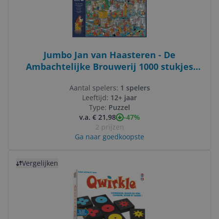
Jumbo Jan van Haasteren - De
Ambachtelijke Brouwerij 1000 stukjes
Puzzel - Volwassenen & Kinderen
Aantal spelers:
1 spelers
Leeftijd:
12+ jaar
Type:
Puzzel
-47%
v.a. € 21,98
2 prijzen
Ga naar goedkoopste
Bekijk product
Vergelijken