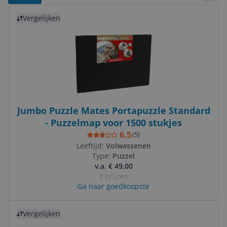
Bekij
Bekijk product
Vergelijken
Jumbo Puzzle Mates Portapuzzle Standard
- Puzzelmap voor 1500 stukjes
6.5
(
5
)
Leeftijd:
Volwassenen
Type:
Puzzel
v.a. € 49,00
3 prijzen
Ga naar goedkoopste
Bekijk product
Vergelijken