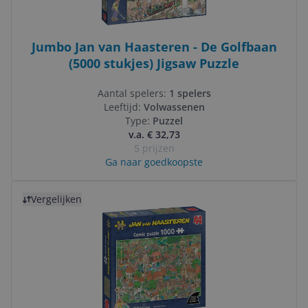
Jumbo Jan van Haasteren - De Golfbaan
(5000 stukjes) Jigsaw Puzzle
Aantal spelers:
1 spelers
Leeftijd:
Volwassenen
Type:
Puzzel
v.a. € 32,73
5 prijzen
Ga naar goedkoopste
Bekijk product
Vergelijken