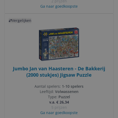
2 prijzen
Ga naar goedkoopste
Bekijk product
Vergelijken
Jumbo Jan van Haasteren - De Bakkerij
(2000 stukjes) Jigsaw Puzzle
Aantal spelers:
1-10 spelers
Leeftijd:
Volwassenen
Type:
Puzzel
v.a. € 26,34
5 prijzen
Ga naar goedkoopste