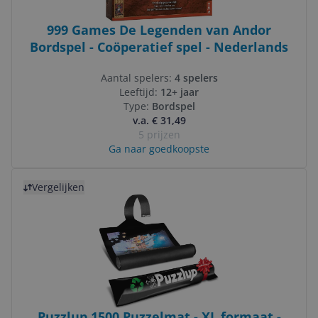
999 Games De Legenden van Andor
Bordspel - Coöperatief spel - Nederlands
Aantal spelers:
4 spelers
Leeftijd:
12+ jaar
Type:
Bordspel
v.a. € 31,49
5 prijzen
Ga naar goedkoopste
Bekijk product
Vergelijken
Puzzlup 1500 Puzzelmat - XL formaat -