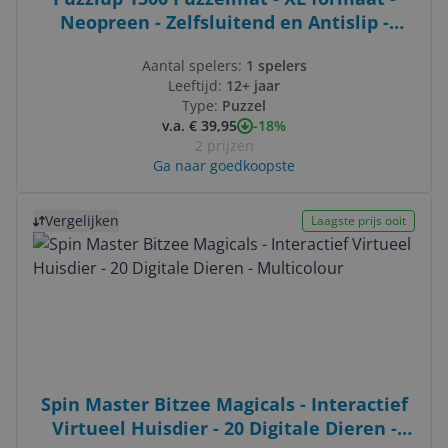
Neopreen - Zelfsluitend en Antislip -
Portapuzzle - Zwart - ECO-verpakking -
Aantal spelers:
1 spelers
66x120 cm
Leeftijd:
12+ jaar
Type:
Puzzel
-18%
v.a. € 39,95
2 prijzen
Ga naar goedkoopste
Bekijk product
Vergelijken
Laagste prijs ooit
Spin Master Bitzee Magicals - Interactief
Virtueel Huisdier - 20 Digitale Dieren -