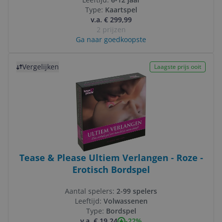
Type:
Kaartspel
v.a. € 299,99
2 prijzen
Ga naar goedkoopste
Bekijk product
Vergelijken
Laagste prijs ooit
Tease & Please Ultiem Verlangen - Roze -
Erotisch Bordspel
Aantal spelers:
2-99 spelers
Leeftijd:
Volwassenen
Type:
Bordspel
-22%
v.a. € 19,24