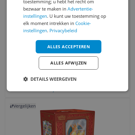
toestemming; u hebt het recht om
bezwaar te maken in
Advertentie-
instellingen
. U kunt uw toestemming op
elk moment intrekken in
Cookie-
instellingen
.
Privacybeleid
The Pokemon Company Pokemon TCG
ALLES ACCEPTEREN
Charizard EX Special Collection Box
ALLES AFWIJZEN
Leeftijd:
6-12 jaar
Type:
Kaartspel
€ 99,99
DETAILS WEERGEVEN
Bekijk meer informatie
Bekijk product
Vergelijken