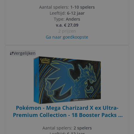
Multicolour
Aantal spelers:
1-10 spelers
Leeftijd:
6-12 jaar
Type:
Anders
v.a. € 27,09
2 prijzen
Ga naar goedkoopste
Bekijk product
Vergelijken
Pokémon - Mega Charizard X ex Ultra-
Premium Collection - 18 Booster Packs +
Accessoires
Aantal spelers:
2 spelers
Leeftijd:
6-12 jaar