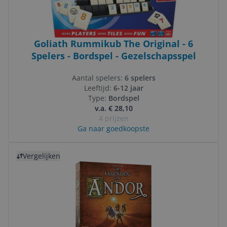
Goliath Rummikub The Original - 6
Spelers - Bordspel - Gezelschapsspel
Aantal spelers:
6 spelers
Leeftijd:
6-12 jaar
Type:
Bordspel
v.a. € 28,10
4 prijzen
Ga naar goedkoopste
Bekijk product
Vergelijken