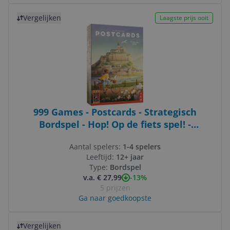
Bekijk product
Vergelijken
Laagste prijs ooit
999 Games - Postcards - Strategisch
Bordspel - Hop! Op de fiets spel! -
Standaard editie
Aantal spelers:
1-4 spelers
Leeftijd:
12+ jaar
Type:
Bordspel
-13%
v.a. € 27,99
5 prijzen
Ga naar goedkoopste
Bekijk product
Vergelijken