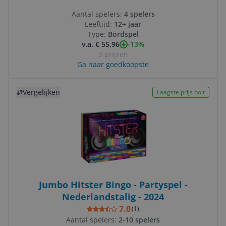
Aantal spelers:
4 spelers
Leeftijd:
12+ jaar
Type:
Bordspel
-13%
v.a. € 55,96
3 prijzen
Ga naar goedkoopste
Bekijk product
Vergelijken
Laagste prijs ooit
Jumbo Hitster Bingo - Partyspel -
Nederlandstalig - 2024
7.0
(
1
)
Aantal spelers:
2-10 spelers