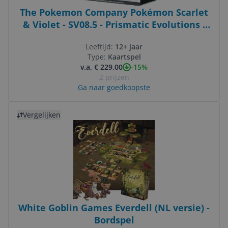
The Pokemon Company Pokémon Scarlet
& Violet - SV08.5 - Prismatic Evolutions -
Elite Trainer Box - Trading Cards
Leeftijd:
12+ jaar
Type:
Kaartspel
-15%
v.a. € 229,00
2 prijzen
Ga naar goedkoopste
Bekijk product
Vergelijken
White Goblin Games Everdell (NL versie) -
Bordspel