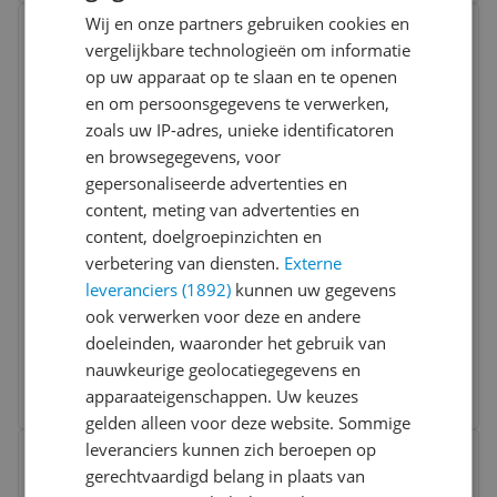
Bekijk product
Wij en onze partners gebruiken cookies en
Vergelijken
vergelijkbare technologieën om informatie
op uw apparaat op te slaan en te openen
en om persoonsgegevens te verwerken,
zoals uw IP-adres, unieke identificatoren
en browsegegevens, voor
gepersonaliseerde advertenties en
content, meting van advertenties en
Ravensburger Op de boerderij Puzzel - 3+
content, doelgroepinzichten en
jaar
verbetering van diensten.
Externe
leveranciers (1892)
kunnen uw gegevens
Leeftijd:
3-6 jaar
ook verwerken voor deze en andere
Type:
Puzzel
doeleinden, waaronder het gebruik van
v.a. € 13,18
nauwkeurige geolocatiegegevens en
2 prijzen
apparaateigenschappen. Uw keuzes
Ga naar goedkoopste
gelden alleen voor deze website. Sommige
Bekijk product
leveranciers kunnen zich beroepen op
Vergelijken
gerechtvaardigd belang in plaats van