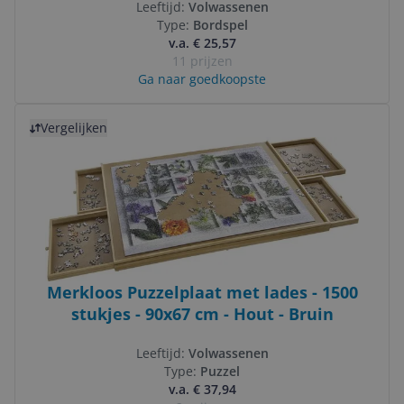
Leeftijd:
Volwassenen
Type:
Bordspel
v.a. € 25,57
11 prijzen
Ga naar goedkoopste
Bekijk product
Vergelijken
Merkloos Puzzelplaat met lades - 1500
stukjes - 90x67 cm - Hout - Bruin
Leeftijd:
Volwassenen
Type:
Puzzel
v.a. € 37,94