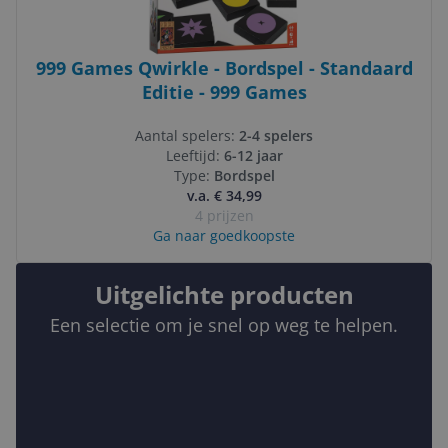
999 Games Qwirkle - Bordspel - Standaard
Editie - 999 Games
Aantal spelers:
2-4 spelers
Leeftijd:
6-12 jaar
Type:
Bordspel
v.a. € 34,99
4 prijzen
Ga naar goedkoopste
Uitgelichte producten
Een selectie om je snel op weg te helpen.