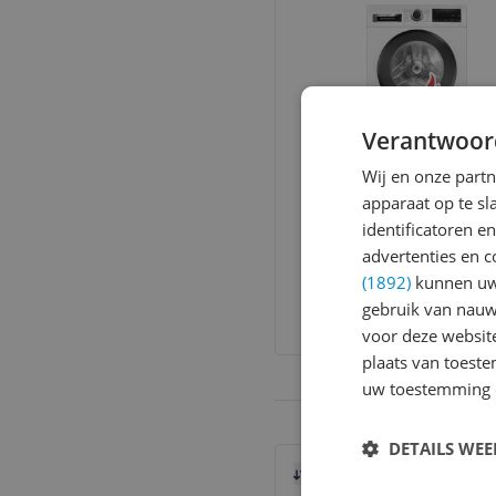
Verantwoor
Bosch Serie 6
Wij en onze part
WGG244ZANL -
apparaat op te s
Wasmachine - 9 kg
identificatoren e
Toerental:
1.400 rpm
1400 rpm - Energiek
advertenties en c
Vulgewicht:
9 kg
A
v.a. € 649,00
(1892)
kunnen uw 
5 prijzen
gebruik van nauw
Ga naar goedkoopste
voor deze websit
plaats van toest
uw toestemming 
DETAILS WE
Bekijk product
Vergelijken