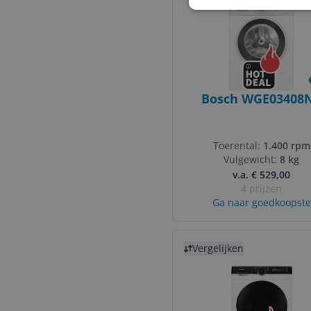
Bosch WGE03408
Toerental:
1.400 rpm
Vulgewicht:
8 kg
v.a. € 529,00
4 prijzen
Ga naar goedkoopste
Bekijk product
Vergelijken