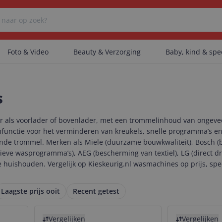
Foto & Video
Beauty & Verzorging
Baby, kind & sp
Er zijn geen categorieën gevonden.
s
r als voorlader of bovenlader, met een trommelinhoud van ongeveer
Er zijn geen producten gevonden.
functie voor het verminderen van kreukels, snelle programma’s en 
igende trommel. Merken als Miele (duurzame bouwkwaliteit), Bosch 
eve wasprogramma’s), AEG (bescherming van textiel), LG (direct dri
 huishouden. Vergelijk op Kieskeurig.nl wasmachines op prijs, spec
Er zijn geen artikelen gevonden.
Laagste prijs ooit
Recent getest
Bekijk product
Bekijk product
Vergelijken
Vergelijken