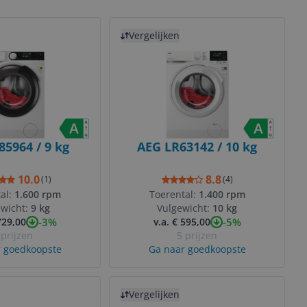
Bekijk product
Vergelijken
85964 / 9 kg
AEG LR63142 / 10 kg
10.0
8.8
(
1
)
(
4
)
al:
1.600 rpm
Toerental:
1.400 rpm
ewicht:
9 kg
Vulgewicht:
10 kg
-3%
-5%
729,00
v.a. € 595,00
 prijzen
5 prijzen
 goedkoopste
Ga naar goedkoopste
Bekijk product
Vergelijken