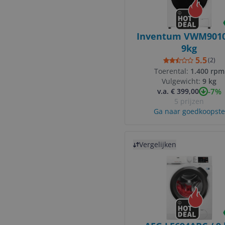
Inventum VWM9010
9kg
5.5
(
2
)
Toerental:
1.400 rpm
Vulgewicht:
9 kg
-7%
v.a. € 399,00
5 prijzen
Ga naar goedkoopste
Bekijk product
Vergelijken