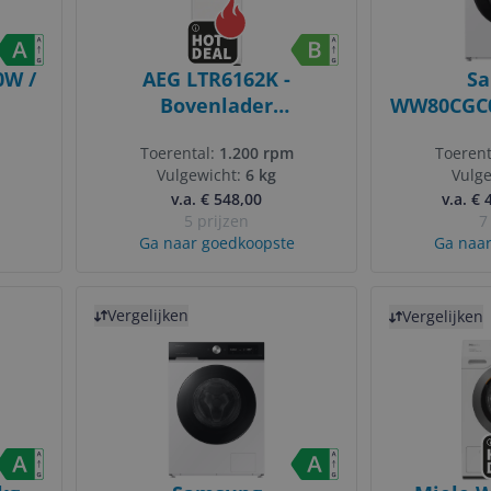
W /
AEG LTR6162K -
S
Bovenlader
WW80CGC0
Wasmachine - 6 kg -
Toerental:
1.200 rpm
Toerent
1200 toeren - Wit
Vulgewicht:
6 kg
Vulg
v.a. € 548,00
v.a. € 
5 prijzen
7
Ga naar goedkoopste
Ga naar
Bekijk product
Bekijk product
Vergelijken
Vergelijken