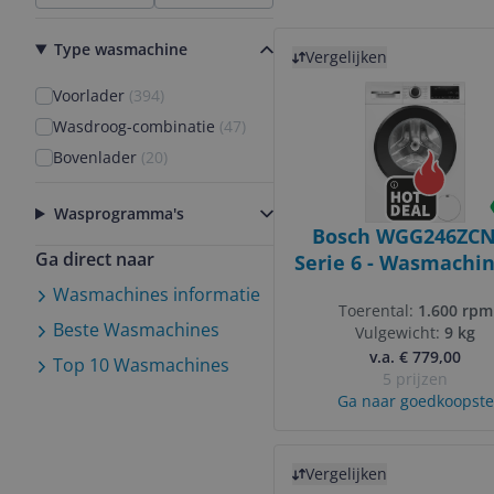
Bekijk product
Type wasmachine
Vergelijken
Voorlader
(
394
)
Wasdroog-combinatie
(
47
)
Bovenlader
(
20
)
Wasprogramma's
Bosch WGG246ZCN
Ga direct naar
Serie 6 - Wasmachin
kg - 1600 rpm -
Wasmachines
informatie
Toerental:
1.600 rpm
Energielabel A - I
Beste
Wasmachines
Vulgewicht:
9 kg
Assist
v.a. € 779,00
Top 10
Wasmachines
5 prijzen
Ga naar goedkoopste
Bekijk product
Vergelijken