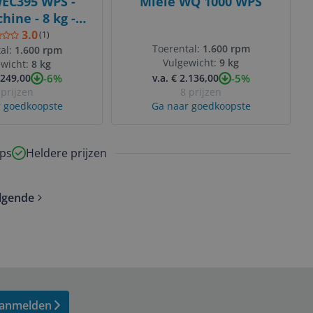
EC395 WPS -
Miele WQ 1000 WPS
ine - 8 kg -
RPM - Wit
3.0
(
1
)
Toerental:
1.600 rpm
al:
1.600 rpm
Vulgewicht:
9 kg
ewicht:
8 kg
-6%
-5%
.249,00
v.a. € 2.136,00
 prijzen
8 prijzen
 goedkoopste
Ga naar goedkoopste
ps
Heldere prijzen
lgende
anmelden