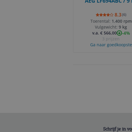
AEG LF694ABC / 9 
8.3
(
6
)
Toerental:
1.400 rpm
Vulgewicht:
9 kg
-4%
v.a. € 566,00
3 prijzen
Ga naar goedkoopste
Schrijf je in 