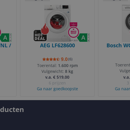
SEP 2025
NL /
AEG LF628600
Bosch WG
9.0
(
6
)
Toerent
Toerental:
1.600 rpm
Vulg
Vulgewicht:
8 kg
v.a. € 519,00
v.a
6 prijzen
3
Ga naar goedkoopste
Ga naar
oducten