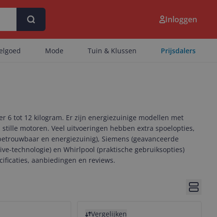
Inloggen
eelgoed
Mode
Tuin & Klussen
Prijsdalers
 6 tot 12 kilogram. Er zijn energiezuinige modellen met
stille motoren. Veel uitvoeringen hebben extra spoelopties,
(betrouwbaar en energiezuinig), Siemens (geavanceerde
ve-technologie) en Whirlpool (praktische gebruiksopties)
ificaties, aanbiedingen en reviews.
Bekijk 
Bekijk product
Vergelijken