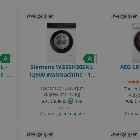
Bekijk product
Bekijk product
Vergelijken
Vergelijken
L -
Siemens WG56H205NL
AEG LR
e - 9
iQ500 Wasmachine - 10
kg - 1600 rpm - Home
Toerental:
1.600 rpm
ron
Connect
Toerent
Vulgewicht:
10 kg
Vulg
-1%
v.a. € 809,00
v.a. € 
4 prijzen
4
Ga naar goedkoopste
Ga naar
Bekijk product
Bekijk product
Vergelijken
Vergelijken