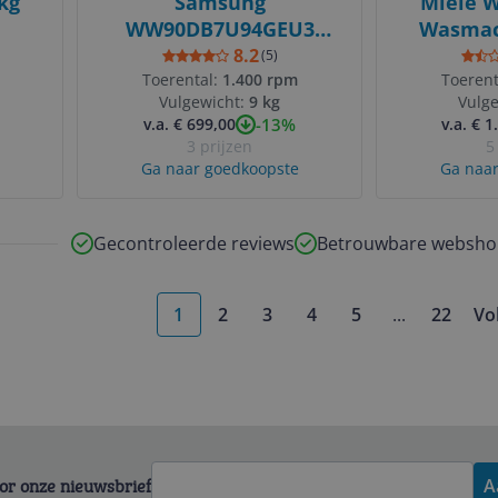
kg
Samsung
Miele W
WW90DB7U94GEU3
Wasmach
wasmachine / 9 kg
1600 
8.2
(
5
)
Toerental:
1.400 rpm
Toerent
Vulgewicht:
9 kg
Vulg
-13%
v.a. € 699,00
v.a. € 1
3 prijzen
5
Ga naar goedkoopste
Ga naar
Gecontroleerde reviews
Betrouwbare websho
1
2
3
4
5
...
22
Vo
More pages
voor onze nieuwsbrief
A