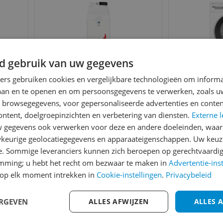
d gebruik van uw gegevens
AEG LTR6ECO / 7 kg
Bosc
ners gebruiken cookies en vergelijkbare technologieën om inform
WGG2
laan en te openen en om persoonsgegevens te verwerken, zoals uw
 -
Wasmach
n browsegegevens, voor gepersonaliseerde advertenties en conten
Toerental:
1.300 rpm
lasse
Toerent
1400
ontent, doelgroepinzichten en verbetering van diensten.
Externe l
Vulgewicht:
7 kg
Vulg
v.a. € 599,00
v.a
gegevens ook verwerken voor deze en andere doeleinden, waar
4 prijzen
2
keurige geolocatiegegevens en apparaateigenschappen. Uw keuze
Ga naar goedkoopste
Ga naar
e. Sommige leveranciers kunnen zich beroepen op gerechtvaardig
emming; u hebt het recht om bezwaar te maken in
Advertentie-ins
op elk moment intrekken in
Cookie-instellingen
.
Privacybeleid
Gecontroleerde reviews
Betrouwbare websho
ERGEVEN
ALLES AFWIJZEN
ALLES 
Bekijk product
Bekijk product
Vergelijken
Vergelijken