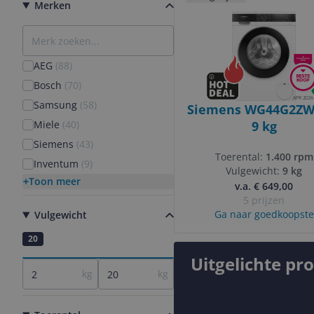
Merken
AEG
(
88
)
Bosch
(
70
)
APR 2026
Samsung
(
58
)
Siemens WG44G2ZW
Miele
(
40
)
9 kg
Siemens
(
43
)
Toerental:
1.400 rpm
Inventum
(
9
)
Vulgewicht:
9 kg
Toon meer
v.a. € 649,00
5 prijzen
Ga naar goedkoopste
Vulgewicht
2
20
Uitgelichte pr
kg
kg