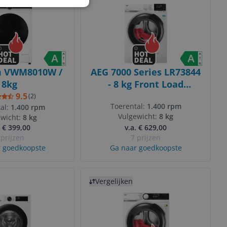
m VWM8010W /
AEG 7000 Series LR73844
8kg
- 8 kg Front Load
Washing Machine -
9.5
(
2
)
Toerental:
1.400 rpm
al:
1.400 rpm
White
Vulgewicht:
8 kg
ewicht:
8 kg
. € 399,00
v.a. € 629,00
 prijzen
7 prijzen
 goedkoopste
Ga naar goedkoopste
Bekijk product
Vergelijken