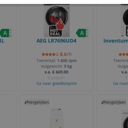
NL
AEG LR7696UD4
Inventu
8.6
(
7
)
Toerental:
1.600 rpm
Toerent
Vulgewicht:
9 kg
Vulg
v.a. € 669,00
v.a
5 prijzen
7
Ga naar goedkoopste
Ga naar
Bekijk product
Bekijk product
Vergelijken
Vergelijken