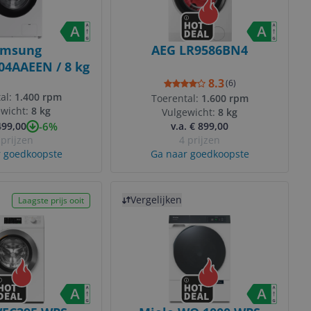
amsung
AEG LR9586BN4
4AAEEN / 8 kg
8.3
(
6
)
al:
1.400 rpm
Toerental:
1.600 rpm
ewicht:
8 kg
Vulgewicht:
8 kg
-6%
499,00
v.a. € 899,00
 prijzen
4 prijzen
 goedkoopste
Ga naar goedkoopste
Bekijk product
Vergelijken
Laagste prijs ooit