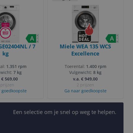
MEI 2026
E02404NL / 7
Miele WEA 135 WCS
kg
Excellence
al:
1.351 rpm
Toerental:
1.400 rpm
ewicht:
7 kg
Vulgewicht:
8 kg
. € 569,00
v.a. € 949,00
 prijzen
2 prijzen
 goedkoopste
Ga naar goedkoopste
Een selectie om je snel op weg te helpen.