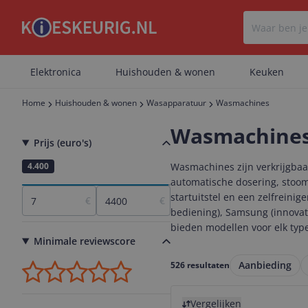
Elektronica
Huishouden & wonen
Keuken
Home
Huishouden & wonen
Wasapparatuur
Wasmachines
Wasmachine
Prijs (euro's)
7
4.400
Wasmachines zijn verkrijgbaa
automatische dosering, stoom
startuitstel en een zelfrein
€
€
bediening), Samsung (innovati
bieden modellen voor elk type
Minimale reviewscore
Aanbieding
526 resultaten
Bekijk product
Vergelijken