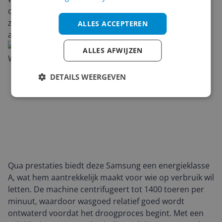
op gebruikers die één compact apparaat willen voor
zowel wassen als drogen, zonder concessies te doen
ALLES ACCEPTEREN
aan een verzorgde uitstraling.
ALLES AFWIJZEN
DETAILS WEERGEVEN
Qua prestaties biedt deze Samsung een energieklasse
A, wat hem aantrekkelijk maakt voor wie op verbruik wil
letten. De machine centrifugeert tot 1400 toeren per
minuut, waardoor wasgoed relatief goed wordt
ontwaterd voordat het droogproces begint. Met een