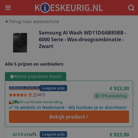
Menu
Waar
Terug naar wasmachine
Samsung AI Wash WD11DG6B85BB -
6000 Serie - Was-droogcombinatie -
Zwart
Alle 5 prijzen en aanbieders
Bekijk product
Meest populaire keuze
€ 923,00
Laagste prijs
9.2
(
467
)
-15% prijsdaling
24 uur
Gratis verzending
✅ 16 winkels in Nederland - Wij loodsen je er doorheen!
Bekijk product
Bekijk product
€ 923,00
Laagste prijs