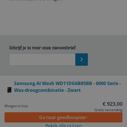
Schrijf je in voor onze nieuwsbrief
Bekijk product
Samsung AI Wash WD11DG6B85BB - 6000 Serie -
Was-droogcombinatie - Zwart
Service
€ 923,00
Morgen in huis
Algemeen
Gratis verzending
Ga naar goedkoopste
Bekijk alle prijzen