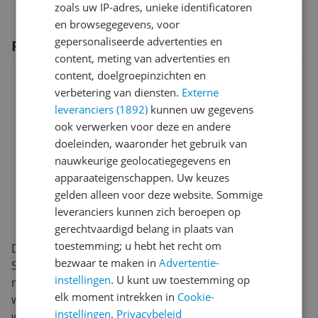
zoals uw IP-adres, unieke identificatoren
en browsegegevens, voor
gepersonaliseerde advertenties en
Productomschrijving
content, meting van advertenties en
content, doelgroepinzichten en
verbetering van diensten.
Externe
leveranciers (1892)
kunnen uw gegevens
ook verwerken voor deze en andere
doeleinden, waaronder het gebruik van
nauwkeurige geolocatiegegevens en
apparaateigenschappen. Uw keuzes
gelden alleen voor deze website. Sommige
leveranciers kunnen zich beroepen op
gerechtvaardigd belang in plaats van
toestemming; u hebt het recht om
De Samsung AI Wash WD11DG6B85BB uit de 6000
bezwaar te maken in
Advertentie-
Serie heeft een strakke zwarte afwerking en een
instellingen
. U kunt uw toestemming op
moderne frontlader-uitvoering. Daarmee past deze
elk moment intrekken in
Cookie-
was-droogcombinatie goed in een eigentijdse
instellingen
.
Privacybeleid
wasruimte of keukenopstelling. Het ontwerp is gericht