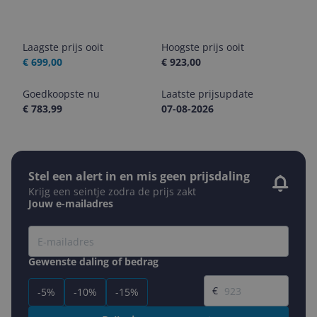
Laagste prijs ooit
Hoogste prijs ooit
€ 699,00
€ 923,00
Goedkoopste nu
Laatste prijsupdate
€ 783,99
07-08-2026
Stel een alert in en mis geen prijsdaling
Krijg een seintje zodra de prijs zakt
Jouw e-mailadres
Gewenste daling of bedrag
Gewenste prijs
€
-5%
-10%
-15%