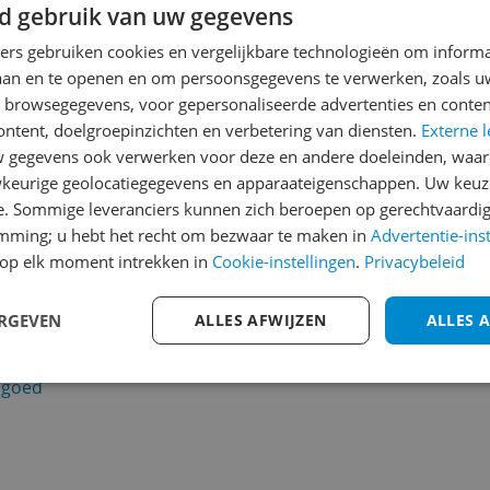
d gebruik van uw gegevens
ners gebruiken cookies en vergelijkbare technologieën om inform
laan en te openen en om persoonsgegevens te verwerken, zoals uw
n browsegegevens, voor gepersonaliseerde advertenties en conten
ontent, doelgroepinzichten en verbetering van diensten.
Externe l
gegevens ook verwerken voor deze en andere doeleinden, waar
keurige geolocatiegegevens en apparaateigenschappen. Uw keuze
e. Sommige leveranciers kunnen zich beroepen op gerechtvaardig
kind & speelgoed
emming; u hebt het recht om bezwaar te maken in
Advertentie-ins
op elk moment intrekken in
Cookie-instellingen
.
Privacybeleid
vind je alle productgroepen die onder Baby, kind & speelgoed
ERGEVEN
ALLES AFWIJZEN
ALLES 
igen
lgoed