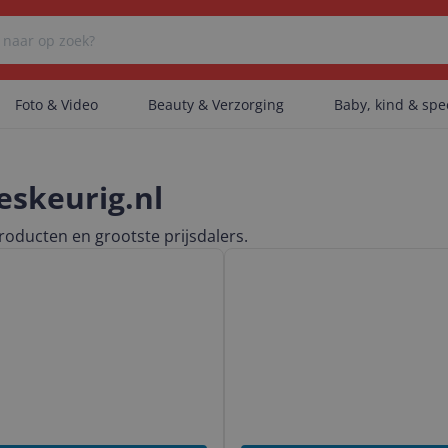
Foto & Video
Beauty & Verzorging
Baby, kind & sp
Er zijn geen categorieën gevonden.
eskeurig.nl
roducten en grootste prijsdalers.
Bekijk & vergelijk Baby & Peut
Er zijn geen producten gevonden.
Er zijn geen artikelen gevonden.