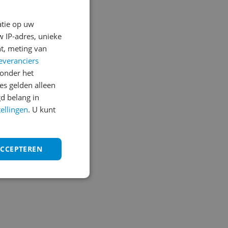
atie op uw
 IP-adres, unieke
t, meting van
everanciers
onder het
s gelden alleen
d belang in
tellingen
. U kunt
 te vinden zijn.
ACCEPTEREN