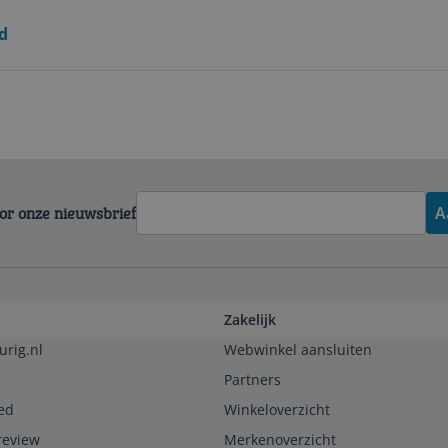
d
voor onze nieuwsbrief
A
Zakelijk
urig.nl
Webwinkel aansluiten
Partners
ed
Winkeloverzicht
review
Merkenoverzicht