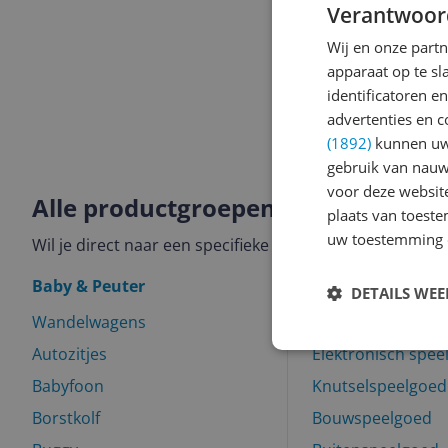
Verantwoor
Wij en onze part
apparaat op te s
identificatoren e
advertenties en c
(1892)
kunnen uw 
gebruik van nauw
voor deze websit
Alle productgroepen binnen Baby, 
plaats van toest
uw toestemming 
Wil je direct naar een specifieke categorie? Hieronder 
Baby & Peuter
Speelgoed
DETAILS WE
Wandelwagens
Speelgoed voertu
Autozitjes
Elektronisch spee
Babyfoon
Knutselspeelgoed
Borstkolf
Bouwspeelgoed