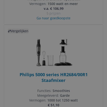
Vermogen:
1500 watt en meer
v.a. € 106,99
5 prijzen
Ga naar goedkoopste
Bekijk product
Vergelijken
Philips 5000 series HR2684/00R1
Staafmixer
Functies:
Smoothies
Meegeleverd:
Garde
Vermogen:
1000 tot 1250 watt
€ 51,10