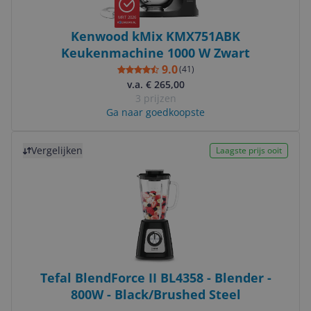
MRT 2026
Kenwood kMix KMX751ABK
Keukenmachine 1000 W Zwart
9.0
(
41
)
v.a. € 265,00
3 prijzen
Ga naar goedkoopste
Bekijk product
Vergelijken
Laagste prijs ooit
Tefal BlendForce II BL4358 - Blender -
800W - Black/Brushed Steel