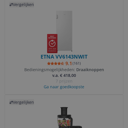
Bekijk product
Vergelijken
APR 2026
ETNA VV6143NWIT
9.1
(
161
)
Bedieningsmogelijkheden:
Draaiknoppen
v.a. € 418,00
7 prijzen
Ga naar goedkoopste
Bekijk product
Vergelijken