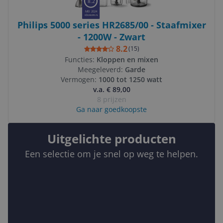
8.2
MEI 2024
Philips 5000 series HR2685/00 - Staafmixer
- 1200W - Zwart
8.2
(
15
)
Functies:
Kloppen en mixen
Meegeleverd:
Garde
Vermogen:
1000 tot 1250 watt
v.a. € 89,00
8 prijzen
Ga naar goedkoopste
Uitgelichte producten
Een selectie om je snel op weg te helpen.