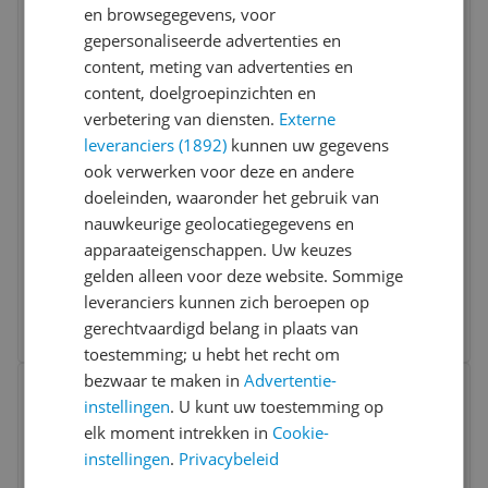
en browsegegevens, voor
gepersonaliseerde advertenties en
content, meting van advertenties en
content, doelgroepinzichten en
verbetering van diensten.
Externe
leveranciers (1892)
kunnen uw gegevens
Kenwood Multipro Go FDP23.380RD Red
ook verwerken voor deze en andere
Clay
doeleinden, waaronder het gebruik van
nauwkeurige geolocatiegegevens en
Capaciteit kom:
Klein (tot 4 liter)
Functies:
Kloppen en mixen
apparaateigenschappen. Uw keuzes
Vermogen:
801 - 1000 watt
gelden alleen voor deze website. Sommige
v.a. € 119,00
leveranciers kunnen zich beroepen op
3 prijzen
gerechtvaardigd belang in plaats van
Ga naar goedkoopste
toestemming; u hebt het recht om
Bekijk product
bezwaar te maken in
Advertentie-
Vergelijken
Laagste prijs ooit
instellingen
. U kunt uw toestemming op
elk moment intrekken in
Cookie-
instellingen
.
Privacybeleid