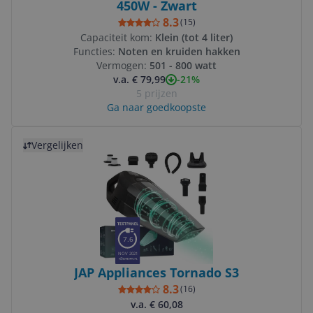
450W - Zwart
8.3
(
15
)
Capaciteit kom:
Klein (tot 4 liter)
Functies:
Noten en kruiden hakken
Vermogen:
501 - 800 watt
-21%
v.a. € 79,99
5 prijzen
Ga naar goedkoopste
Bekijk product
Vergelijken
7.6
NOV 2021
JAP Appliances Tornado S3
8.3
(
16
)
v.a. € 60,08