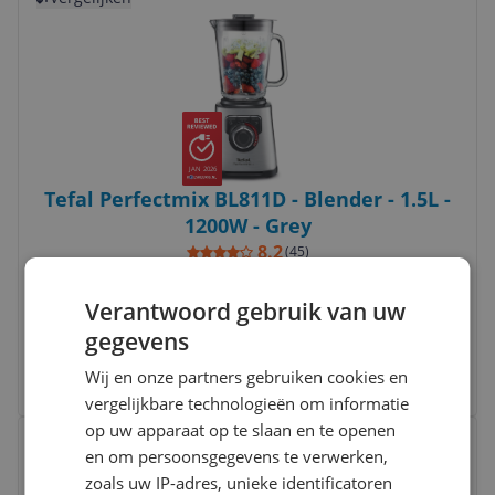
JAN 2026
Tefal Perfectmix BL811D - Blender - 1.5L -
1200W - Grey
8.2
(
45
)
Bedieningsmogelijkheden:
Draaiknoppen
Functies:
Smoothies
Verantwoord gebruik van uw
Vermogen:
1000 tot 1250 watt
gegevens
v.a. € 74,99
4 prijzen
Wij en onze partners gebruiken cookies en
Ga naar goedkoopste
vergelijkbare technologieën om informatie
Bekijk product
op uw apparaat op te slaan en te openen
Vergelijken
en om persoonsgegevens te verwerken,
zoals uw IP-adres, unieke identificatoren