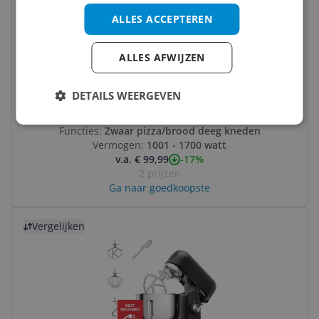
ALLES ACCEPTEREN
ALLES AFWIJZEN
Vivid Green Keukenmachine met Display -
2000W - Keukenrobot - Keukenmixer -
DETAILS WEERGEVEN
Mixer met Mengkom - 6.2L - Zwart
Capaciteit kom:
Groot (6 liter of meer)
Functies:
Zwaar pizza/brood deeg kneden
Vermogen:
1001 - 1700 watt
-17%
v.a. € 99,99
2 prijzen
Ga naar goedkoopste
Bekijk product
Vergelijken