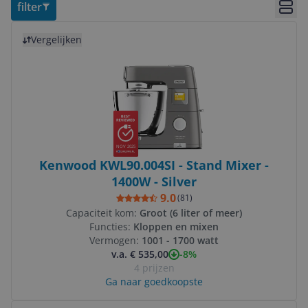
filter
Bekij
Bekijk product
Vergelijken
NOV 2025
Kenwood KWL90.004SI - Stand Mixer -
1400W - Silver
9.0
(
81
)
Capaciteit kom:
Groot (6 liter of meer)
Functies:
Kloppen en mixen
Vermogen:
1001 - 1700 watt
-8%
v.a. € 535,00
4 prijzen
Ga naar goedkoopste