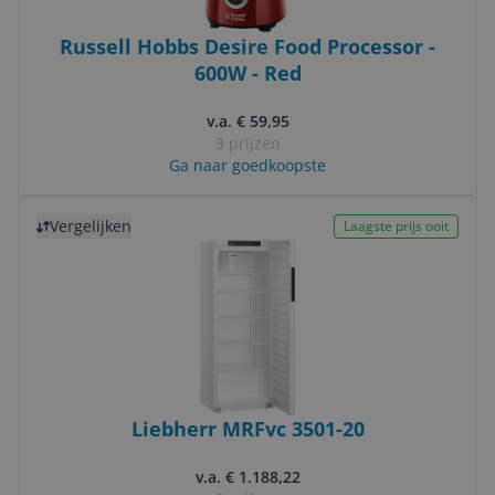
Russell Hobbs Desire Food Processor -
600W - Red
v.a. € 59,95
3 prijzen
Ga naar goedkoopste
Bekijk product
Vergelijken
Laagste prijs ooit
Liebherr MRFvc 3501-20
v.a. € 1.188,22