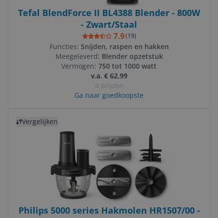
Tefal BlendForce II BL4388 Blender - 800W
- Zwart/Staal
7.9
(
19
)
Functies:
Snijden, raspen en hakken
Meegeleverd:
Blender opzetstuk
Vermogen:
750 tot 1000 watt
v.a. € 62,99
4 prijzen
Ga naar goedkoopste
Bekijk product
Vergelijken
Philips 5000 series Hakmolen HR1507/00 -