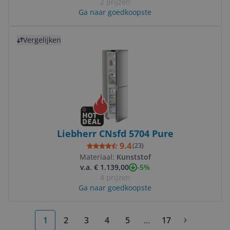
2 prijzen
Ga naar goedkoopste
Bekijk product
Vergelijken
Liebherr CNsfd 5704 Pure
9.4
(
23
)
Materiaal:
Kunststof
-5%
v.a. € 1.139,00
4 prijzen
Ga naar goedkoopste
1
2
3
4
5
...
17
More pages