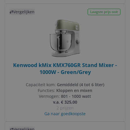
Bekijk product
Vergelijken
Laagste prijs ooit
Kenwood kMix KMX760GR Stand Mixer -
1000W - Green/Grey
Capaciteit kom:
Gemiddeld (4 tot 6 liter)
Functies:
Kloppen en mixen
Vermogen:
801 - 1000 watt
v.a. € 325,00
2 prijzen
Ga naar goedkoopste
Bekijk product
Vergelijken