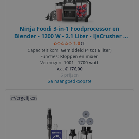
Ninja Foodi 3-in-1 Foodprocessor en
Blender - 1200 W - 2.1 Liter - IJsCrusher -
BN800EU
1.0
(
1
)
Capaciteit kom:
Gemiddeld (4 tot 6 liter)
Functies:
Kloppen en mixen
Vermogen:
1001 - 1700 watt
v.a. € 176,00
6 prijzen
Ga naar goedkoopste
Bekijk product
Vergelijken