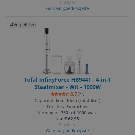
3 prijzen
Ga naar goedkoopste
Bekijk product
Vergelijken
Tefal InfinyForce HB9441 - 4-in-1
Staafmixer - Wit - 1000W
8.7
(
21
)
Capaciteit kom:
Klein (tot 4 liter)
Functies:
Smoothies
Vermogen:
750 tot 1000 watt
v.a. € 62,95
5 prijzen
Ga naar goedkoopste