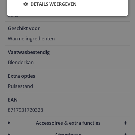
DETAILS WEERGEVEN
Inhoud
90 cl
Geschikt voor
Warme ingrediënten
Vaatwasbestendig
Blenderkan
Extra opties
Pulsestand
EAN
8717931720328
Accessoires & extra functies
Afmetingen