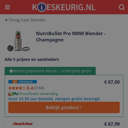
Menu
Waar
Terug naar blender
NutriBullet Pro 900W Blender -
Champagne
Alle 5 prijzen en aanbieders
Bekijk product
Meest populaire keuze – Scherpste prijs!
€ 67,00
8.4
(
2164
)
24 uur
Gratis verzending
Voor 23.59 uur besteld, morgen gratis bezorgd
Bekijk product
Bekijk product
€ 67,99