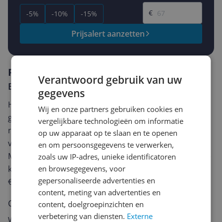
Gewenste prijs
€
-5%
-10%
-15%
Prijsalert aanzetten
Reviews
Verantwoord gebruik van uw
Er zijn nog geen reviews geschreven
gegevens
Heb jij dit product in bezit en wil je graag je mening
Wij en onze partners gebruiken cookies en
geven? Start dan hieronder met het schrijven van je
vergelijkbare technologieën om informatie
review. Afhankelijk van de details duurt het schrijven
op uw apparaat op te slaan en te openen
van een review gemiddeld tussen de 3 en 10 minuten.
en om persoonsgegevens te verwerken,
Met jouw mening help je andere bezoekers een betere
zoals uw IP-adres, unieke identificatoren
en browsegegevens, voor
keuze te maken én maak je iedere maand kans op
gepersonaliseerde advertenties en
€250,-!
Klik hier voor de actievoorwaarden.
content, meting van advertenties en
Cijfer
content, doelgroepinzichten en
verbetering van diensten.
Externe
Welk cijfer geef jij dit product?