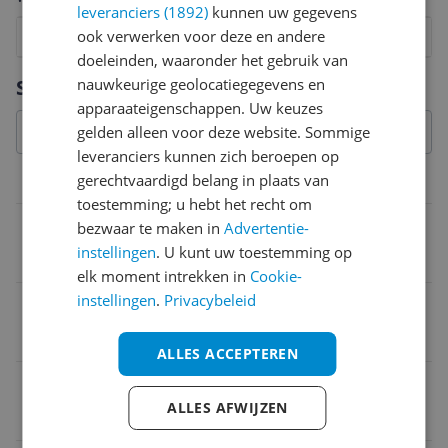
leveranciers (1892)
kunnen uw gegevens
ook verwerken voor deze en andere
1
2
3
4
5
6
7
8
9
10
doeleinden, waaronder het gebruik van
Vraag 1 van 4
nauwkeurige geolocatiegegevens en
Specificaties
apparaateigenschappen. Uw keuzes
gelden alleen voor deze website. Sommige
leveranciers kunnen zich beroepen op
gerechtvaardigd belang in plaats van
Belangrijkste kenmerken
toestemming; u hebt het recht om
Vermogen
bezwaar te maken in
Advertentie-
instellingen
. U kunt uw toestemming op
900 Hz
elk moment intrekken in
Cookie-
instellingen
.
Privacybeleid
Materiaal Blenderkan
Kunststof
ALLES ACCEPTEREN
bereidingen
ALLES AFWIJZEN
Soepen