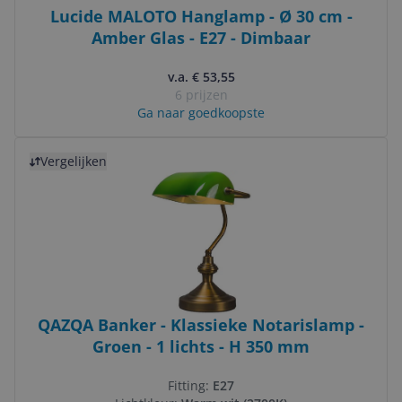
Lucide MALOTO Hanglamp - Ø 30 cm -
Amber Glas - E27 - Dimbaar
v.a. € 53,55
6 prijzen
Ga naar goedkoopste
Bekijk product
Vergelijken
QAZQA Banker - Klassieke Notarislamp -
Groen - 1 lichts - H 350 mm
Fitting:
E27