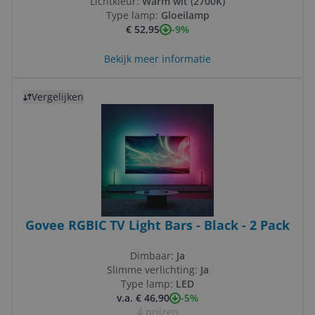
Lichtkleur:
Warm wit (2700K)
Type lamp:
Gloeilamp
-9%
€ 52,95
Bekijk meer informatie
Bekijk product
Vergelijken
Govee RGBIC TV Light Bars - Black - 2 Pack
Dimbaar:
Ja
Slimme verlichting:
Ja
Type lamp:
LED
-5%
v.a. € 46,90
4 prijzen