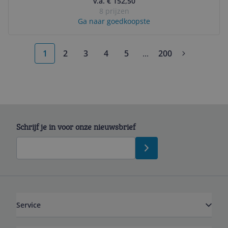
v.a. € 152,50
8 prijzen
Ga naar goedkoopste
1
2
3
4
5
...
200
More pages
Schrijf je in voor onze nieuwsbrief
Service