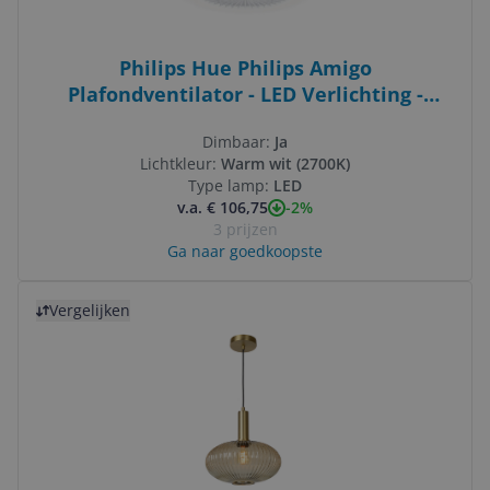
Philips Hue Philips Amigo
Plafondventilator - LED Verlichting -
48,5cm - Wit - Afstandsbediening
Dimbaar:
Ja
Lichtkleur:
Warm wit (2700K)
Type lamp:
LED
-2%
v.a. € 106,75
3 prijzen
Ga naar goedkoopste
Bekijk product
Vergelijken