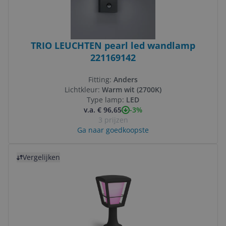
TRIO LEUCHTEN pearl led wandlamp
221169142
Fitting:
Anders
Lichtkleur:
Warm wit (2700K)
Type lamp:
LED
-3%
v.a. € 96,65
3 prijzen
Ga naar goedkoopste
Bekijk product
Vergelijken