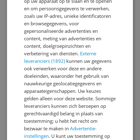
op uw apparaat op te slaan en te openen
en om persoonsgegevens te verwerken,
zoals uw IP-adres, unieke identificatoren
en browsegegevens, voor
gepersonaliseerde advertenties en
content, meting van advertenties en
content, doelgroepinzichten en
Lucide MESH Hanglamp - Ø 28 cm - Zwart
verbetering van diensten.
Externe
Dimbaar:
Ja
leveranciers (1892)
kunnen uw gegevens
Fitting:
E27
ook verwerken voor deze en andere
Lichtkleur:
Warm wit (2700K)
doeleinden, waaronder het gebruik van
-13%
v.a. € 43,49
nauwkeurige geolocatiegegevens en
4 prijzen
apparaateigenschappen. Uw keuzes
Ga naar goedkoopste
gelden alleen voor deze website. Sommige
Bekijk product
leveranciers kunnen zich beroepen op
Vergelijken
Laagste prijs ooit
gerechtvaardigd belang in plaats van
toestemming; u hebt het recht om
bezwaar te maken in
Advertentie-
instellingen
. U kunt uw toestemming op