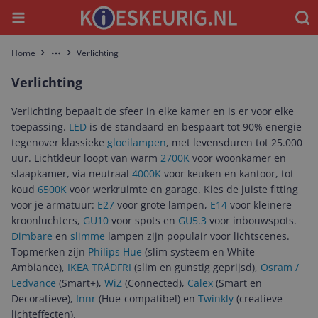
Menu
Waar
Home
Verlichting
More
Verlichting
Verlichting bepaalt de sfeer in elke kamer en is er voor elke
toepassing.
LED
is de standaard en bespaart tot 90% energie
tegenover klassieke
gloeilampen
, met levensduren tot 25.000
uur. Lichtkleur loopt van warm
2700K
voor woonkamer en
slaapkamer, via neutraal
4000K
voor keuken en kantoor, tot
koud
6500K
voor werkruimte en garage. Kies de juiste fitting
voor je armatuur:
E27
voor grote lampen,
E14
voor kleinere
kroonluchters,
GU10
voor spots en
GU5.3
voor inbouwspots.
Dimbare
en
slimme
lampen zijn populair voor lichtscenes.
Topmerken zijn
Philips Hue
(slim systeem en White
Ambiance),
IKEA TRÅDFRI
(slim en gunstig geprijsd),
Osram /
Ledvance
(Smart+),
WiZ
(Connected),
Calex
(Smart en
Decoratieve),
Innr
(Hue-compatibel) en
Twinkly
(creatieve
lichteffecten).