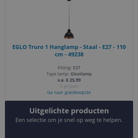
EGLO Truro 1 Hanglamp - Staal - E27 - 110
cm - 49238
Fitting:
E27
Type lamp:
Gloeilamp
v.a. € 25,99
4 prijzen
Ga naar goedkoopste
Uitgelichte producten
Een selectie om je snel op weg te helpen.