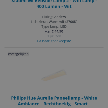
Xiaomi Mi Bedside Lamp 2 - Wifi Lamp -
400 Lumen - Wit
Fitting:
Anders
Lichtkleur:
Warm wit (2700K)
Type lamp:
LED
v.a. € 44,90
3 prijzen
Ga naar goedkoopste
Bekijk product
Vergelijken
Philips Hue Aurelle Paneellamp - White
Ambiance - Rechthoekig - Smart -