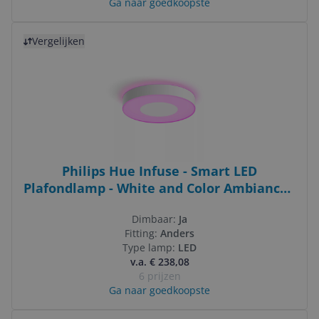
Ga naar goedkoopste
Bekijk product
Vergelijken
Philips Hue Infuse - Smart LED
Plafondlamp - White and Color Ambiance -
Wit - 42cm
Dimbaar:
Ja
Fitting:
Anders
Type lamp:
LED
v.a. € 238,08
6 prijzen
Ga naar goedkoopste
Bekijk product