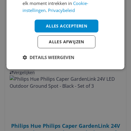
elk moment intrekken in
Cookie-
instellingen
.
Privacybeleid
MartinLogan Motion Foundation F1 - 2023
ALLES ACCEPTEREN
- 0810123026302
ALLES AFWIJZEN
€ 999,00
Bekijk meer informatie
DETAILS WEERGEVEN
Bekijk product
Vergelijken
Philips Hue Philips Caper GardenLink 24V