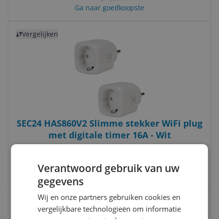
Ga naar goedkoopste
Bekijk product
Vergelijken
SEC24 HAS860V2 Slimme stekker WiFi plug
met digitale timer 16A - Wit
-4%
€ 27,99
Verantwoord gebruik van uw
Bekijk meer informatie
gegevens
Bekijk product
Wij en onze partners gebruiken cookies en
Vergelijken
vergelijkbare technologieën om informatie