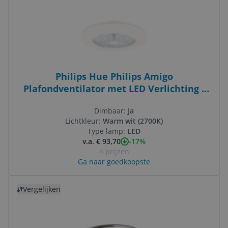
Philips Hue Philips Amigo
Plafondventilator met LED Verlichting -
Wit - 48.5cm - Afstandsbediening
Dimbaar:
Ja
Lichtkleur:
Warm wit (2700K)
Type lamp:
LED
-17%
v.a. € 93,70
4 prijzen
Ga naar goedkoopste
Bekijk product
Vergelijken