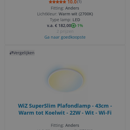
Bluetooth
10.0
(
1
)
Fitting:
Anders
Lichtkleur:
Warm wit (2700K)
Type lamp:
LED
-1%
v.a. € 182,00
2 prijzen
Ga naar goedkoopste
Bekijk product
Vergelijken
WiZ SuperSlim Plafondlamp - 43cm -
Warm tot Koelwit - 22W - Wit - Wi-Fi
Fitting:
Anders