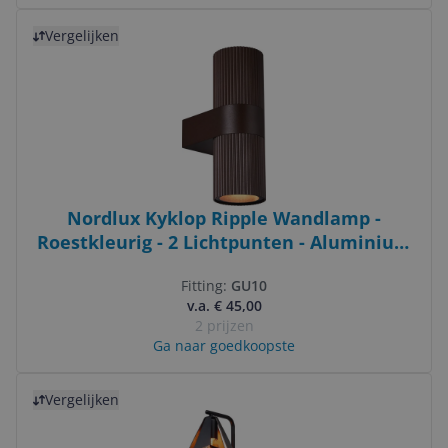
Bekijk product
Vergelijken
Nordlux Kyklop Ripple Wandlamp -
Roestkleurig - 2 Lichtpunten - Aluminium
- IP54
Fitting:
GU10
v.a. € 45,00
2 prijzen
Ga naar goedkoopste
Bekijk product
Vergelijken