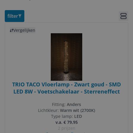
filter
Bekij
Bekijk product
Vergelijken
TRIO TACO Vloerlamp - Zwart goud - SMD
LED 8W - Voetschakelaar - Sterreneffect
Fitting:
Anders
Lichtkleur:
Warm wit (2700K)
Type lamp:
LED
v.a. € 79,95
2 prijzen