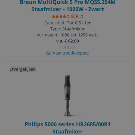
Braun MultiQuick 5 Pro MQ55.254M
Staafmixer - 1000W - Zwart
8.9
(
7
)
Capaciteit:
Tot 0,5 liter
Type:
Staafmixer
Vermogen:
1000 tot 1250 watt
v.a. € 62,00
6 prijzen
Ga naar goedkoopste
Bekijk product
Vergelijken
Philips 5000 series HR2685/00R1
Staafmixer