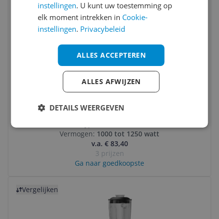
instellingen
. U kunt uw toestemming op
elk moment intrekken in
Cookie-
instellingen
.
Privacybeleid
ALLES ACCEPTEREN
8.4
JUL 2024
Philips HR2766/00 Blender - 1000W -
ALLES AFWIJZEN
Ijsmaler - RVS Tritan
8.3
(
15
)
DETAILS WEERGEVEN
Capaciteit:
0,5 tot 1 liter
Type:
Blenderkan
Vermogen:
1000 tot 1250 watt
v.a. € 83,40
3 prijzen
Ga naar goedkoopste
Bekijk product
Vergelijken