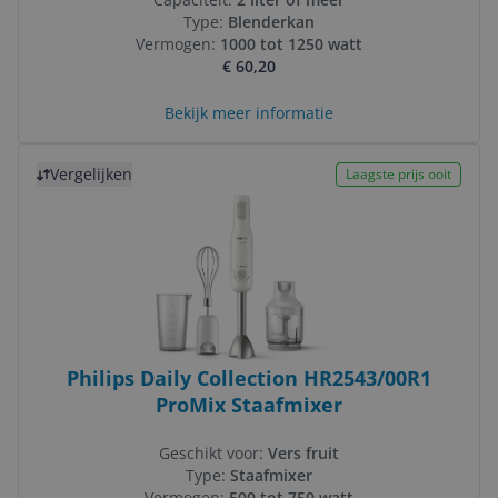
Type:
Blenderkan
Vermogen:
1000 tot 1250 watt
€ 60,20
Bekijk meer informatie
Bekijk product
Vergelijken
Laagste prijs ooit
Philips Daily Collection HR2543/00R1
ProMix Staafmixer
Geschikt voor:
Vers fruit
Type:
Staafmixer
Vermogen:
500 tot 750 watt