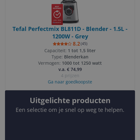
JAN 2026
Tefal Perfectmix BL811D - Blender - 1.5L -
1200W - Grey
8.2
(
45
)
Capaciteit:
1 tot 1,5 liter
Type:
Blenderkan
Vermogen:
1000 tot 1250 watt
v.a. € 74,99
4 prijzen
Ga naar goedkoopste
Uitgelichte producten
Een selectie om je snel op weg te helpen.