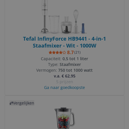
Tefal InfinyForce HB9441 - 4-in-1
Staafmixer - Wit - 1000W
8.7
(
21
)
Capaciteit:
0,5 tot 1 liter
Type:
Staafmixer
Vermogen:
750 tot 1000 watt
v.a. € 62,95
5 prijzen
Ga naar goedkoopste
Bekijk product
Vergelijken