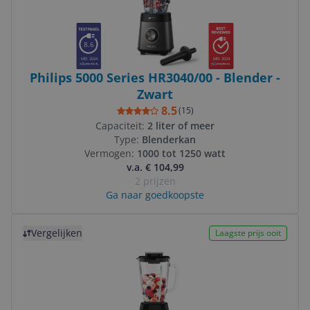
8.6
MEI 2024
MEI 2024
Philips 5000 Series HR3040/00 - Blender -
Zwart
8.5
(
15
)
Capaciteit:
2 liter of meer
Type:
Blenderkan
Vermogen:
1000 tot 1250 watt
v.a. € 104,99
2 prijzen
Ga naar goedkoopste
Bekijk product
Vergelijken
Laagste prijs ooit