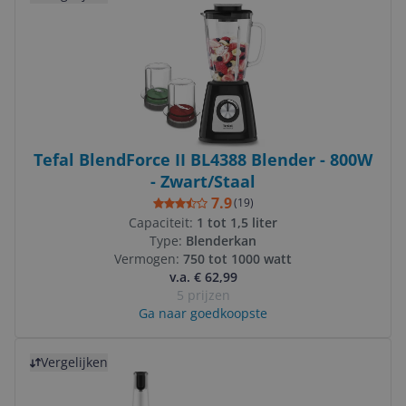
Tefal BlendForce II BL4388 Blender - 800W
- Zwart/Staal
7.9
(
19
)
Capaciteit:
1 tot 1,5 liter
Type:
Blenderkan
Vermogen:
750 tot 1000 watt
v.a. € 62,99
5 prijzen
Ga naar goedkoopste
Bekijk product
Vergelijken