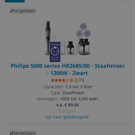
Bekij
Bekijk product
Vergelijken
8.2
MEI 2024
Philips 5000 series HR2685/00 - Staafmixer
- 1200W - Zwart
8.2
(
15
)
Capaciteit:
1,5 tot 2 liter
Type:
Staafmixer
Vermogen:
1000 tot 1250 watt
v.a. € 89,00
8 prijzen
Ga naar goedkoopste
Bekijk product
Vergelijken