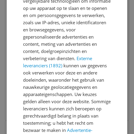
vergelijkbare technologieën om informatie
Bekijk product
Vergelijken
Laagste prijs ooit
op uw apparaat op te slaan en te openen
en om persoonsgegevens te verwerken,
zoals uw IP-adres, unieke identificatoren
en browsegegevens, voor
gepersonaliseerde advertenties en
content, meting van advertenties en
content, doelgroepinzichten en
verbetering van diensten.
Externe
Tefal Quickchef+ HB67G830 Staafmixer -
leveranciers (1892)
kunnen uw gegevens
1000W - Zwart/RVS
ook verwerken voor deze en andere
doeleinden, waaronder het gebruik van
Capaciteit:
0,5 tot 1 liter
nauwkeurige geolocatiegegevens en
Type:
Staafmixer
apparaateigenschappen. Uw keuzes
Vermogen:
1000 tot 1250 watt
v.a. € 89,00
gelden alleen voor deze website. Sommige
3 prijzen
leveranciers kunnen zich beroepen op
Ga naar goedkoopste
gerechtvaardigd belang in plaats van
toestemming; u hebt het recht om
Bekijk product
Vergelijken
bezwaar te maken in
Advertentie-