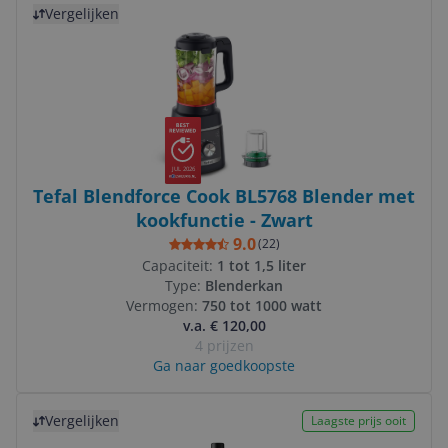
Vergelijken
JUL 2026
Tefal Blendforce Cook BL5768 Blender met
kookfunctie - Zwart
9.0
(
22
)
Capaciteit:
1 tot 1,5 liter
Type:
Blenderkan
Vermogen:
750 tot 1000 watt
v.a. € 120,00
4 prijzen
Ga naar goedkoopste
Bekijk product
Vergelijken
Laagste prijs ooit