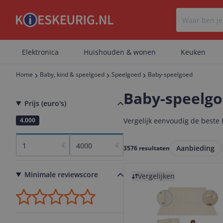
Elektronica
Huishouden & wonen
Keuken
Home
Baby, kind & speelgoed
Speelgoed
Baby-speelgoed
Baby-speelg
Prijs (euro's)
1
4.000
Vergelijk eenvoudig de beste B
€
€
Aanbieding
3576 resultaten
Bekijk product
Minimale reviewscore
Vergelijken