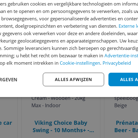
ners gebruiken cookies en vergelijkbare technologieën om inform
ime
toy - 0879674028753
Ted
laan en te openen en om persoonsgegevens te verwerken, zoals uw
et
n browsegegevens, voor gepersonaliseerde advertenties en conten
€ 38
v.a. € 34,35
2 prijzen
ontent, doelgroepinzichten en verbetering van diensten.
Externe l
pijt
Ga naar goedkoopste
Bekijk m
gegevens ook verwerken voor deze en andere doeleinden, waar
keurige geolocatiegegevens en apparaateigenschappen. Uw keuze
e. Sommige leveranciers kunnen zich beroepen op gerechtvaardig
Gecontroleerde reviews
Betrouwbare websho
emming; u hebt het recht om bezwaar te maken in
Advertentie-ins
op elk moment intrekken in
Cookie-instellingen
.
Privacybeleid
Bekijk product
Bekijk product
Vergelijken
Vergelijken
ERGEVEN
ALLES AFWIJZEN
ALLES 
e car
Viking Choice Baby
Prénata
Swing - 10 Months+ -
Beer - B
Cream - Wooden - 20kg
speelboo