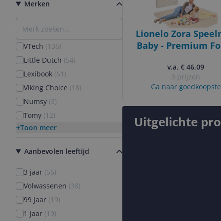
Merken
Lionelo Zora Spee
Baby - Premium F
VTech
(
136
)
Speelkleed 180x200
Little Dutch
(
54
)
v.a. € 46,09
cm - Dikke Dubbelzi
Lexibook
(
61
)
3 prijzen
Kruipmat Antislip -
Ga naar goedkoopste
Viking Choice
(
18
)
Beige Speeltapijt 
Numsy
(
3
)
Woonkamer &
Tomy
(
12
)
Kinderkamer -
Uitgelichte pr
Opvouwbaar +
Toon meer
Opbergtas - Bab
Speelgoed vanaf 
Aanbevolen leeftijd
Maanden - Grot
3 jaar
(
56
)
Speelmat voor Cad
Volwassenen
(
38
)
99 jaar
(
19
)
1 jaar
(
19
)