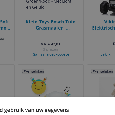
 Soft
Klein Toys Bosch Tuin
Viki
rno
Grasmaaier -
Elektrisch
nd -
Groen/Rood - Met Licht
on - Roz
aar
en Geluid
aa
€
v.a. € 42,01
3 prijzen
Ga naar goedkoopste
Bekijk m
Bekijk product
Bekijk product
Vergelijken
Vergelijken
d gebruik van uw gegevens
Me
Skip Hop E en M crawl
Moonie S