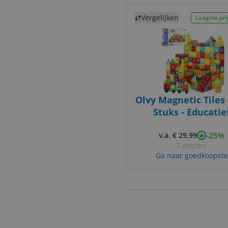
Bekijk product
Vergelijken
Laagste prij
Olvy Magnetic Tiles 
Stuks - Educatie
Bouwspeelgoed v
-25%
Kinderen (3-9 jaar
v.a. € 29,99
2 prijzen
Magnetische Tege
Ga naar goedkoopste
Auto's, Montessor
Bouwstenen