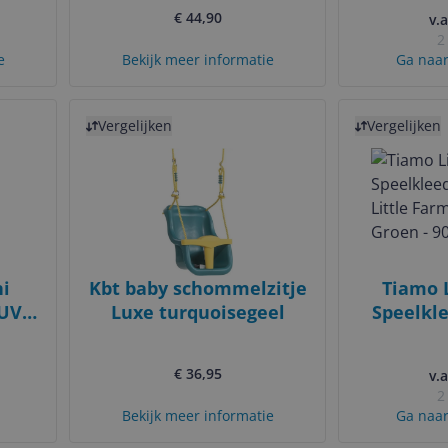
€ 44,90
Max - Indoor
v.a
2
e
Bekijk meer informatie
Ga naar
Bekijk product
Bekijk product
Vergelijken
Vergelijken
i
Kbt baby schommelzitje
Tiamo L
-UV
Luxe turquoisegeel
Speelkl
 -
Little Fa
1
Groen 
€ 36,95
v.a
2
Bekijk meer informatie
Ga naar