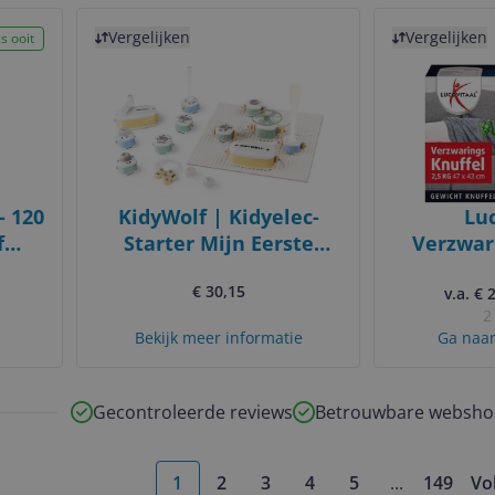
Bekijk product
Bekijk product
Vergelijken
Vergelijken
s ooit
- 120
KidyWolf | Kidyelec-
Luc
f
Starter Mijn Eerste
Verzwari
oor
Elektrische Set 11 Delig
Wit
€ 30,15
) -
v.a. € 
2
ls,
Bekijk meer informatie
Ga naar
i,
Gecontroleerde reviews
Betrouwbare websho
1
2
3
4
5
...
149
Vo
More pages