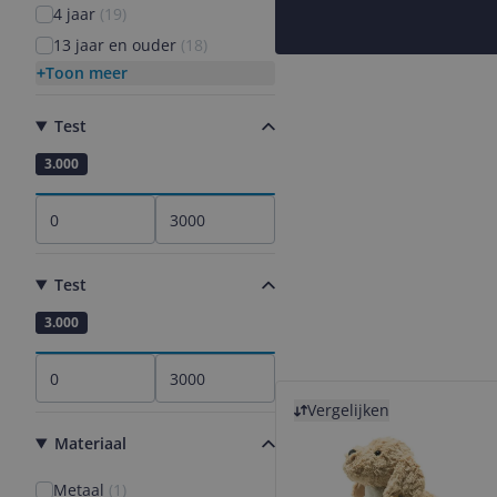
4 jaar
(
19
)
13 jaar en ouder
(
18
)
Toon meer
Test
0
3.000
Test
0
3.000
Bekijk product
Vergelijken
Materiaal
Metaal
(
1
)