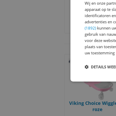
Wij en onze part
Penguin Tummy T
apparaat op te s
Gym - Babygym M
identificatoren e
Buikligkussen -
v.a. € 89,99
2 prijzen
advertenties en c
speelkleed - speelta
Ga naar goedkoopste
(1892)
kunnen uw 
gebruik van nauw
voor deze websit
plaats van toest
uw toestemming 
Bekijk product
Vergelijken
DETAILS WE
Viking Choice Wiggl
roze