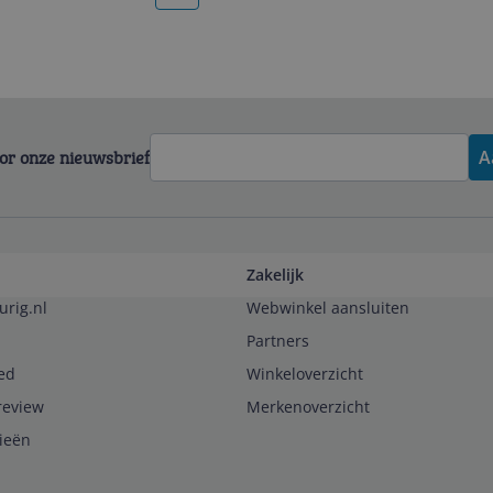
voor onze nieuwsbrief
A
Zakelijk
urig.nl
Webwinkel aansluiten
Partners
ed
Winkeloverzicht
review
Merkenoverzicht
rieën