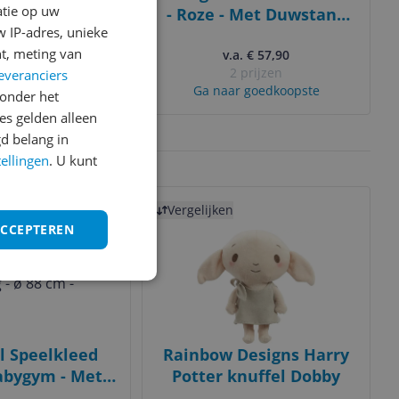
atie op uw
dy Sand
- Roze - Met Duwstang
 IP-adres, unieke
en Zonnekap
t, meting van
-4%
,85
v.a. € 57,90
2 prijzen
everanciers
eer informatie
Ga naar goedkoopste
onder het
s gelden alleen
d belang in
ps
Heldere prijzen
tellingen
. U kunt
Bekijk product
Vergelijken
ACCEPTEREN
l Speelkleed
Rainbow Designs Harry
abygym - Met
Potter knuffel Dobby
g - ø 88 cm -