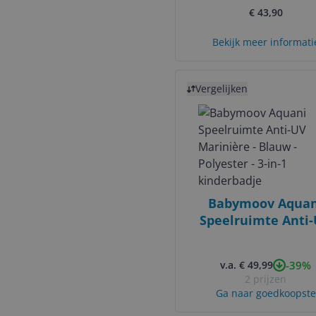
€ 43,90
Bekijk meer informati
Bekijk product
Vergelijken
Babymoov Aquan
Speelruimte Anti
Marinière - Blauw
Polyester - 3-in-
-39%
v.a. € 49,99
kinderbadje
2 prijzen
Ga naar goedkoopste