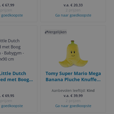
. € 67,99
Beige
v.a. € 20,33
 prijzen
2 prijzen
 goedkoopste
Ga naar goedkoopste
Bekijk product
Vergelijken
ittle Dutch
Tomy Super Mario Mega
eed met Boog
Banana Pluche Knuffel -
rm - Babygym -
Club Mocchi Mocchi -
Aanbevolen leeftijd:
Kind
- 90x90 cm
40cm
. € 69,95
v.a. € 39,99
 prijzen
2 prijzen
 goedkoopste
Ga naar goedkoopste