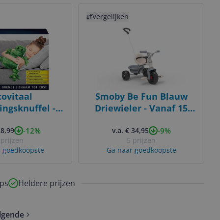
Bekijk product
Vergelijken
ovitaal
Smoby Be Fun Blauw
ngsknuffel -
Driewieler - Vanaf 15
 - 1 stuk
Maanden - Met
-12%
-9%
28,99
v.a. € 34,95
Duwstang
 prijzen
5 prijzen
 goedkoopste
Ga naar goedkoopste
ps
Heldere prijzen
lgende