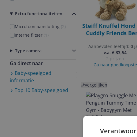
Extra functionaliteiten
Steiff Knuffel Hond
Microfoon aansluiting
(
2
)
Cuddly Friends Be
Interne flitser
(
1
)
Goldendoodle - blo
Aanbevolen leeftijd:
0 j
30 cm
Type camera
v.a. € 33,54
2 prijzen
Ga direct naar
Ga naar goedkoopste
Baby-speelgoed
informatie
Bekijk product
Vergelijken
Top 10
Baby-speelgoed
Verantwoor
Playgro Snuggle 