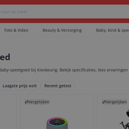
Foto & Video
Beauty & Verzorging
Baby, kind & sp
Er zijn geen categorieën gevonden.
oed
aby-speelgoed bij Kieskeurig. Bekijk specificaties, lees ervaringen
Er zijn geen producten gevonden.
Laagste prijs ooit
Recent getest
Bekijk product
Bekijk product
Er zijn geen artikelen gevonden.
Vergelijken
Vergelijken