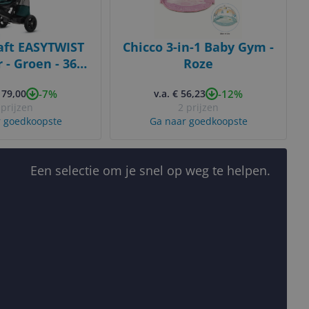
aft EASYTWIST
Chicco 3-in-1 Baby Gym -
 - Groen - 360°
Roze
bare Zit -
-7%
-12%
179,00
v.a. € 56,23
ouwbaar
 prijzen
2 prijzen
 goedkoopste
Ga naar goedkoopste
Een selectie om je snel op weg te helpen.