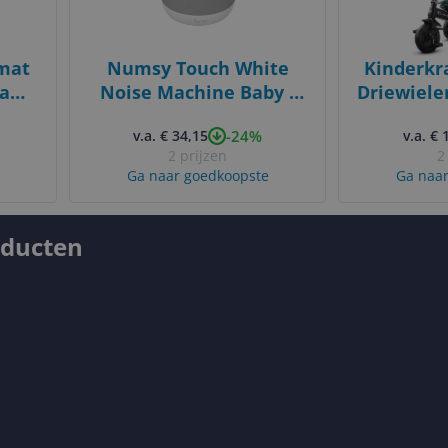
lmat
Numsy Touch White
Kinderkr
oam
Noise Machine Baby -
Driewieler
x1.5
Witte Ruis Machine
Draai
-24%
v.a. € 34,15
v.a. € 
jdige
Opv
2 prijzen
2
 Boho
Ga naar goedkoopste
Ga naar
voor
oducten
y
0+
e
eau