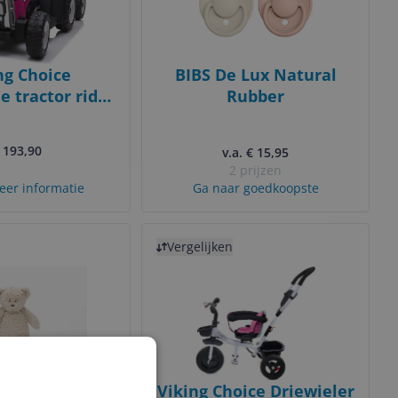
ng Choice
BIBS De Lux Natural
e tractor ride-
Rubber
e - 12V - Met
nhanger
 193,90
v.a. € 15,95
2 prijzen
eer informatie
Ga naar goedkoopste
Bekijk product
Vergelijken
ensory Little
Viking Choice Driewieler