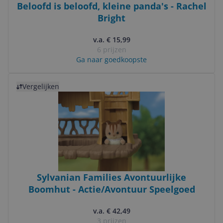
Beloofd is beloofd, kleine panda's - Rachel
Bright
v.a. € 15,99
6 prijzen
Ga naar goedkoopste
Bekijk product
Vergelijken
Sylvanian Families Avontuurlijke
Boomhut - Actie/Avontuur Speelgoed
v.a. € 42,49
3 prijzen