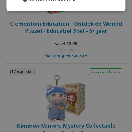
Clementoni Education - Ontdek de Wereld
Puzzel - Educatief Spel - 6+ jaar
v.a. € 12,98
2 prijzen
Ga naar goedkoopste
Bekijk product
Vergelijken
Laagste prijs ooit
Kimmon Mimon, Mystery Collectable