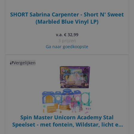
SHORT Sabrina Carpenter - Short N' Sweet
(Marbled Blue Vinyl LP)
v.a. € 32,99
3 prijzen
Ga naar goedkoopste
Bekijk product
Vergelijken
Spin Master Unicorn Academy Stal
Speelset - met fontein, Wildstar, licht en
geluid - 24 accessoires - Poppen en