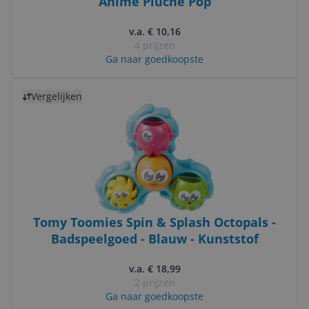
Anime Pluche Pop
v.a. € 10,16
4 prijzen
Ga naar goedkoopste
Bekijk product
Vergelijken
Tomy Toomies Spin & Splash Octopals -
Badspeelgoed - Blauw - Kunststof
v.a. € 18,99
2 prijzen
Ga naar goedkoopste