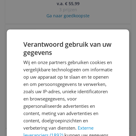
v.a. € 55,99
eenhoornspeelgoed
3 prijzen
Ga naar goedkoopste
Bekijk product
Vergelijken
Verantwoord gebruik van uw
gegevens
Wij en onze partners gebruiken cookies en
vergelijkbare technologieën om informatie
op uw apparaat op te slaan en te openen
en om persoonsgegevens te verwerken,
Intex 6-persoons Round Bubble Spa Set
zoals uw IP-adres, unieke identificatoren
Olive Green
en browsegegevens, voor
gepersonaliseerde advertenties en
-6%
v.a. € 935,52
content, meting van advertenties en
2 prijzen
Ga naar goedkoopste
content, doelgroepinzichten en
verbetering van diensten.
Externe
Bekijk product
leveranciers (1892)
kunnen uw gegevens