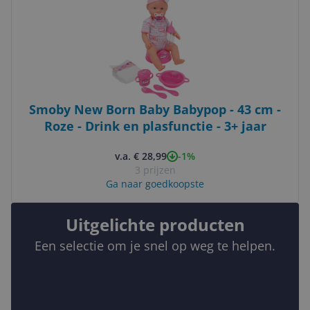
Smoby New Born Baby Babypop - 43 cm -
Roze - Drink en plasfunctie - 3+ jaar
-1%
v.a. € 28,99
3 prijzen
Ga naar goedkoopste
Uitgelichte producten
Een selectie om je snel op weg te helpen.