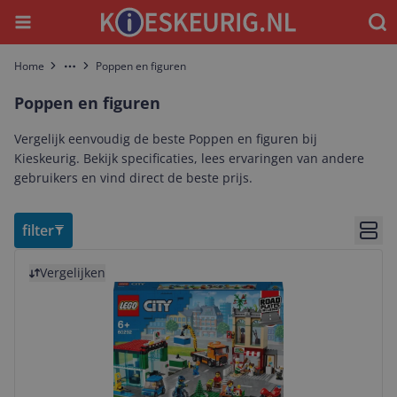
Menu
Waar
Home
Poppen en figuren
More
Poppen en figuren
Vergelijk eenvoudig de beste Poppen en figuren bij
Kieskeurig. Bekijk specificaties, lees ervaringen van andere
gebruikers en vind direct de beste prijs.
filter
Bekij
Bekijk product
Vergelijken