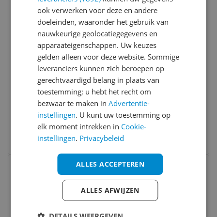
Vergelijken
ook verwerken voor deze en andere
doeleinden, waaronder het gebruik van
nauwkeurige geolocatiegegevens en
apparaateigenschappen. Uw keuzes
gelden alleen voor deze website. Sommige
leveranciers kunnen zich beroepen op
gerechtvaardigd belang in plaats van
Intex PureSpa Onyx Black Octagon Jet &
toestemming; u hebt het recht om
Bubble Deluxe - 4 Person - Black
bezwaar te maken in
Advertentie-
instellingen
. U kunt uw toestemming op
v.a. € 1.199,00
elk moment intrekken in
Cookie-
2 prijzen
instellingen
.
Privacybeleid
Ga naar goedkoopste
Bekijk product
ALLES ACCEPTEREN
Vergelijken
ALLES AFWIJZEN
DETAILS WEERGEVEN