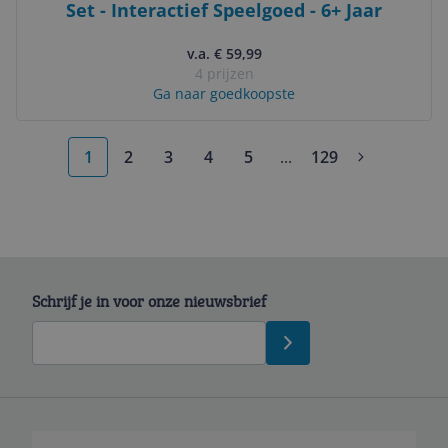
Set - Interactief Speelgoed - 6+ Jaar
v.a. € 59,99
4 prijzen
Ga naar goedkoopste
1
2
3
4
5
...
129
More pages
Schrijf je in voor onze nieuwsbrief