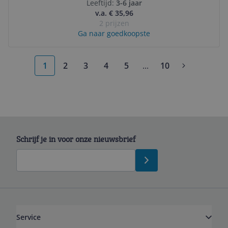
Leeftijd:
3-6 jaar
v.a. € 35,96
2 prijzen
Ga naar goedkoopste
1
2
3
4
5
...
10
More pages
Schrijf je in voor onze nieuwsbrief
Service