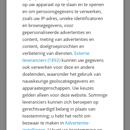
op uw apparaat op te slaan en te openen
en om persoonsgegevens te verwerken,
zoals uw IP-adres, unieke identificatoren
en browsegegevens, voor
gepersonaliseerde advertenties en
Quercetti Mini Pallino Behendigheidsspel
content, meting van advertenties en
content, doelgroepinzichten en
Leeftijd:
3-6 jaar
verbetering van diensten.
Externe
v.a. € 14,99
leveranciers (1892)
kunnen uw gegevens
3 prijzen
ook verwerken voor deze en andere
Ga naar goedkoopste
doeleinden, waaronder het gebruik van
Bekijk product
nauwkeurige geolocatiegegevens en
Vergelijken
apparaateigenschappen. Uw keuzes
gelden alleen voor deze website. Sommige
leveranciers kunnen zich beroepen op
gerechtvaardigd belang in plaats van
toestemming; u hebt het recht om
bezwaar te maken in
Advertentie-
instellingen
. U kunt uw toestemming op