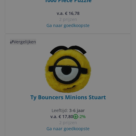
1000 Piece Puzzle
v.a. € 16,78
2 prijzen
Ga naar goedkoopste
Bekijk product
Vergelijken
Ty Bouncers Minions Stuart
Leeftijd:
3-6 jaar
-2%
v.a. € 17,80
2 prijzen
Ga naar goedkoopste