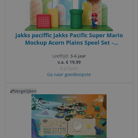
jakks paciffic Jakks Pacific Super Mario
Mockup Acorn Plains Speel Set -
Speelfiguren | 85991-PKR1
Leeftijd:
3-6 jaar
v.a. € 19,99
4 prijzen
Ga naar goedkoopste
Bekijk product
Vergelijken