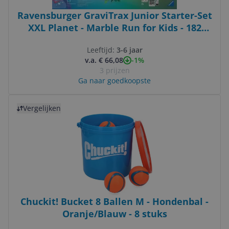
Ravensburger GraviTrax Junior Starter-Set
XXL Planet - Marble Run for Kids - 182
Pieces
Leeftijd:
3-6 jaar
-1%
v.a. € 66,08
3 prijzen
Ga naar goedkoopste
Bekijk product
Vergelijken
Chuckit! Bucket 8 Ballen M - Hondenbal -
Oranje/Blauw - 8 stuks