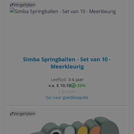
Bekijk product
Vergelijken
Simba Springballen - Set van 10 -
Meerkleurig
Leeftijd:
3-6 jaar
-26%
v.a. € 10,18
2 prijzen
Ga naar goedkoopste
Bekijk product
Vergelijken