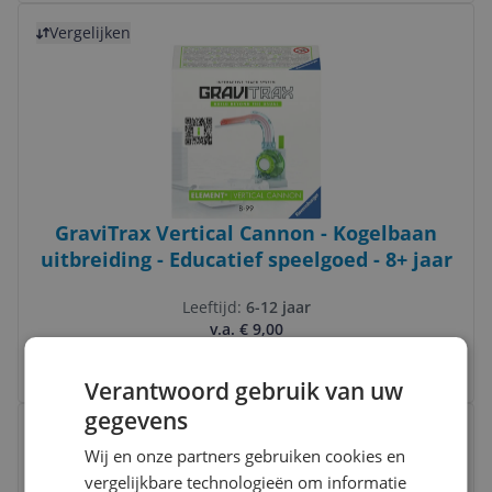
Bekijk product
Vergelijken
GraviTrax Vertical Cannon - Kogelbaan
uitbreiding - Educatief speelgoed - 8+ jaar
Leeftijd:
6-12 jaar
v.a. € 9,00
3 prijzen
Ga naar goedkoopste
Verantwoord gebruik van uw
Bekijk product
gegevens
Vergelijken
Wij en onze partners gebruiken cookies en
vergelijkbare technologieën om informatie