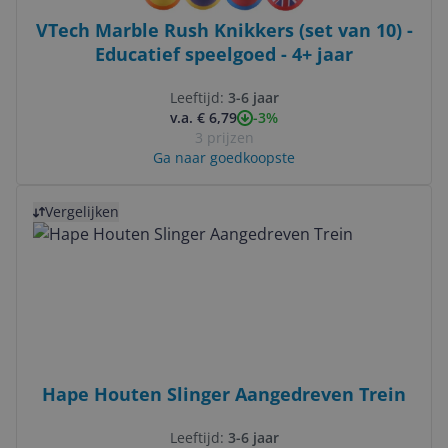
VTech Marble Rush Knikkers (set van 10) -
Educatief speelgoed - 4+ jaar
Leeftijd:
3-6 jaar
-3%
v.a. € 6,79
3 prijzen
Ga naar goedkoopste
Bekijk product
Vergelijken
Hape Houten Slinger Aangedreven Trein
Leeftijd:
3-6 jaar