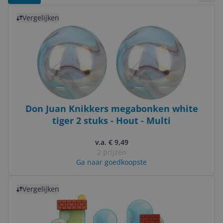
Bekij
Bekijk product
Vergelijken
Don Juan Knikkers megabonken white
tiger 2 stuks - Hout - Multi
v.a. € 9,49
2 prijzen
Ga naar goedkoopste
Bekijk product
Vergelijken