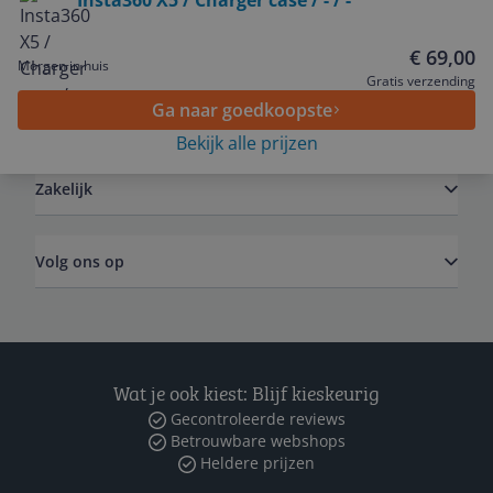
Insta360 X5 / Charger case / - / -
Service
€ 69,00
Morgen in huis
Gratis verzending
Ga naar goedkoopste
Algemeen
Bekijk alle prijzen
Zakelijk
Volg ons op
Wat je ook kiest: Blijf kieskeurig
Gecontroleerde reviews
Betrouwbare webshops
Heldere prijzen