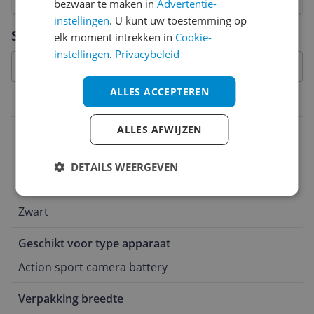
bezwaar te maken in
Advertentie-
instellingen
. U kunt uw toestemming op
Vraag 1 van 4
Specificaties
elk moment intrekken in
Cookie-
instellingen
.
Privacybeleid
ALLES ACCEPTEREN
Overige kenmerken
ALLES AFWIJZEN
Verpakkingsinhoud
1*Utility Fast Charge Case
DETAILS WEERGEVEN
Kleur
Zwart
Geschikt voor type apparaat
Action sport camera battery
Verpakking breedte