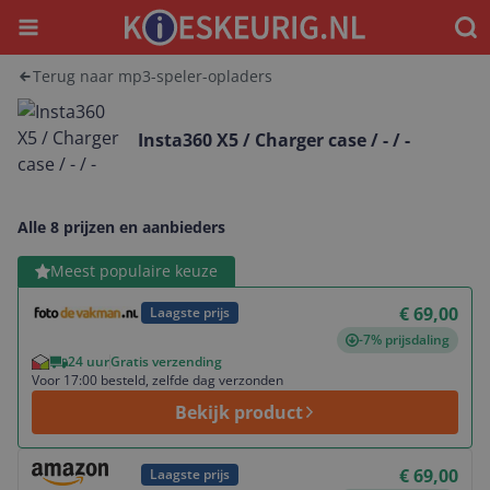
Menu
Waar
Terug naar mp3-speler-opladers
Insta360 X5 / Charger case / - / -
Alle 8 prijzen en aanbieders
Bekijk product
Meest populaire keuze
€ 69,00
Laagste prijs
-7% prijsdaling
24 uur
Gratis verzending
Voor 17:00 besteld, zelfde dag verzonden
Bekijk product
Bekijk product
€ 69,00
Laagste prijs