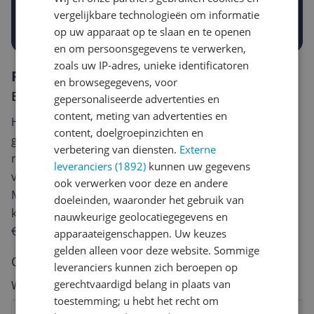
vergelijkbare technologieën om informatie
Prijsalert aanzetten
op uw apparaat op te slaan en te openen
en om persoonsgegevens te verwerken,
zoals uw IP-adres, unieke identificatoren
Reviews
en browsegegevens, voor
Er zijn nog geen reviews geschreven
gepersonaliseerde advertenties en
content, meting van advertenties en
Heb jij dit product in bezit en wil je graag je mening
content, doelgroepinzichten en
geven? Start dan hieronder met het schrijven van je
verbetering van diensten.
Externe
review. Afhankelijk van de details duurt het schrijven
leveranciers (1892)
kunnen uw gegevens
van een review gemiddeld tussen de 3 en 10 minuten.
ook verwerken voor deze en andere
Met jouw mening help je andere bezoekers een betere
doeleinden, waaronder het gebruik van
keuze te maken én maak je iedere maand kans op
nauwkeurige geolocatiegegevens en
€250,-!
Klik hier voor de actievoorwaarden.
apparaateigenschappen. Uw keuzes
gelden alleen voor deze website. Sommige
Cijfer
leveranciers kunnen zich beroepen op
gerechtvaardigd belang in plaats van
Welk cijfer geef jij dit product?
toestemming; u hebt het recht om
1
2
3
4
5
6
7
8
9
10