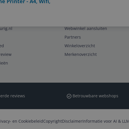
 Printer - A4, Wifi,
Zakelijk
urig.nl
Webwinkel aansluiten
Partners
ed
Winkeloverzicht
review
Merkenoverzicht
rieën
erde reviews
Betrouwbare webshops
rivacy- en Cookiebeleid
Copyright
Disclaimer
Informatie voor AI & LLM