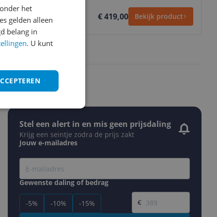
onder het
€ 419,00
Bekijk product
s gelden alleen
d belang in
tellingen
. U kunt
ACCEPTEREN
Stel een alert in en mis geen prijsdaling
Krijg een seintje zodra de prijs zakt
Jouw e-mailadres
Gewenste daling of bedrag
Gewenste prijs
€
-5%
-10%
-15%