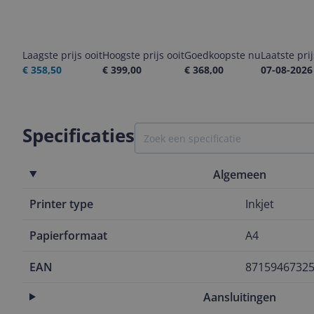
Laagste prijs ooit
Hoogste prijs ooit
Goedkoopste nu
Laatste pri
€ 358,50
€ 399,00
€ 368,00
07-08-2026
Specificaties
Algemeen
Printer type
Inkjet
Papierformaat
A4
EAN
8715946732
Aansluitingen