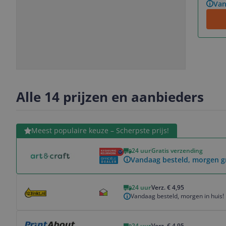
Van
Slide
Slide
Slide
Slide
1
2
3
4
Alle 14 prijzen en aanbieders
Bekijk product
Meest populaire keuze – Scherpste prijs!
24 uur
Gratis verzending
Vandaag besteld, morgen g
Bekijk product
24 uur
Verz. € 4,95
Vandaag besteld, morgen in huis!
Bekijk product
24 uur
Verz. € 4,95