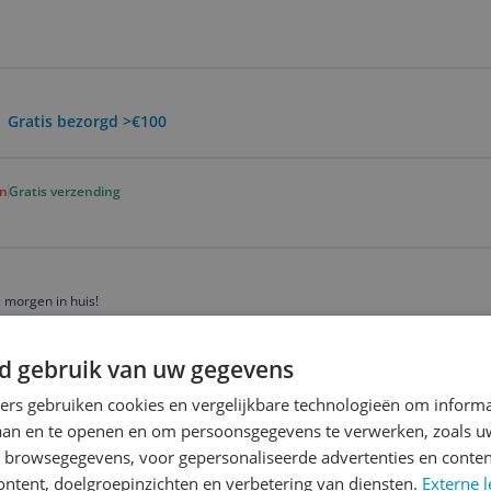
 Gratis bezorgd >€100
en
Gratis verzending
 morgen in huis!
d gebruik van uw gegevens
ners gebruiken cookies en vergelijkbare technologieën om inform
laan en te openen en om persoonsgegevens te verwerken, zoals uw
n browsegegevens, voor gepersonaliseerde advertenties en conten
ontent, doelgroepinzichten en verbetering van diensten.
Externe l