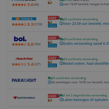
voor 16:00 besteld, morgen in hui
9.6
(
68
)
Bekijk product
24 uur
Gratis verzending
Voor 23.59 uur besteld, mo
8.3
(
2159
)
Bekijk product
24 uur
Gratis verzending
Gratis verzending vanaf € 2
8.8
(
783
)
Bekijk product
24 uur
Gratis verzending
Bestel online, haal dezelfde
5.4
(
227
)
Bekijk product
24 uur
Gratis verzending
Op werkdagen voor 16:00 uur besteld, mor
Bekijk product
1 tot 2 dagen
Gratis verzending
Laten bezorgen óf ophalen 