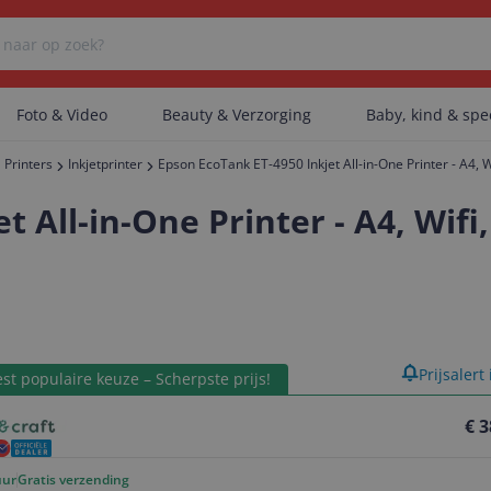
Foto & Video
Beauty & Verzorging
Baby, kind & sp
Printers
Inkjetprinter
Epson EcoTank ET-4950 Inkjet All-in-One Printer - A4, W
Er zijn geen categorieën gevonden.
 All-in-One Printer - A4, Wifi
Er zijn geen producten gevonden.
product
Prijsalert
Er zijn geen artikelen gevonden.
st populaire keuze – Scherpste prijs!
€ 3
uur
Gratis verzending