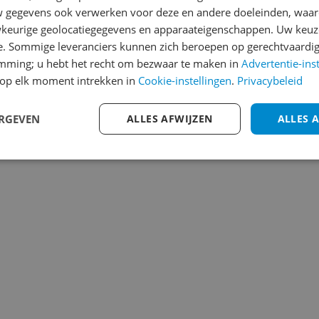
gegevens ook verwerken voor deze en andere doeleinden, waar
ending
keurige geolocatiegegevens en apparaateigenschappen. Uw keuze
 | Gratis bezorgd > €20,-
e. Sommige leveranciers kunnen zich beroepen op gerechtvaardig
emming; u hebt het recht om bezwaar te maken in
Advertentie-ins
op elk moment intrekken in
Cookie-instellingen
.
Privacybeleid
ERGEVEN
ALLES AFWIJZEN
1m
3m
6m
Jaar
ALLES 
Alles