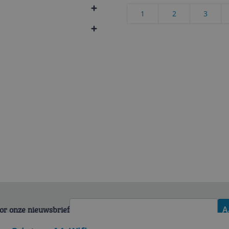
1
2
3
voor onze nieuwsbrief
A