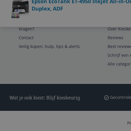
Epson EcoTank ET-4950 Inkjet All-in-One
Duplex, ADF
Service
Algemeen
Vragen?
Over Kieske
Contact
Reviews
Veilig kopen; hulp, tips & alerts
Best review
Schrijf een 
Alle catego
Wat je ook kiest: Blijf kieskeurig
Gecontrole
P