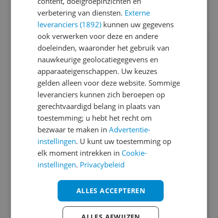
content, doelgroepinzichten en
EAN
verbetering van diensten.
Externe
leveranciers (1892)
kunnen uw gegevens
7333394022482
ook verwerken voor deze en andere
Algemeen
doeleinden, waaronder het gebruik van
nauwkeurige geolocatiegegevens en
Capaciteit
apparaateigenschappen. Uw keuzes
gelden alleen voor deze website. Sommige
Droogkenmerken
leveranciers kunnen zich beroepen op
Energie
gerechtvaardigd belang in plaats van
toestemming; u hebt het recht om
Energie- en waterverbruik
bezwaar te maken in
Advertentie-
instellingen
. U kunt uw toestemming op
Functies
elk moment intrekken in
Cookie-
Fysieke kenmerken
instellingen
.
Privacybeleid
Garantie & motor
ALLES ACCEPTEREN
Instellingen en functies
ALLES AFWIJZEN