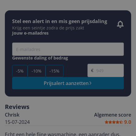
Stel een alert in en mis geen prijsdaling
Krijg een seintje zodra de prijs zakt
Jouw e-mailadres
Gewenste daling of bedrag
Gewenste prijs
€
-5%
-10%
-15%
Prijsalert aanzetten
Reviews
Chrisk
Algemene score
15-07-2024
9.0
Echt een hele fijne wasmachine, een aanrader dus.