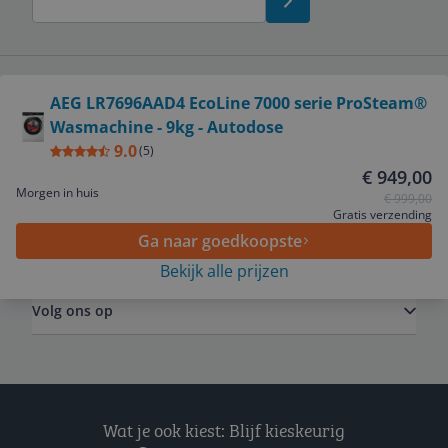
Bekijk product
AEG LR7696AAD4 EcoLine 7000 serie ProSteam®
Service
Wasmachine - 9kg - Autodose
9.0
(
5
)
€ 949,00
Algemeen
Morgen in huis
€ 999,00
Gratis verzending
Ga naar goedkoopste
Zakelijk
Bekijk alle prijzen
Volg ons op
Wat je ook kiest: Blijf kieskeurig