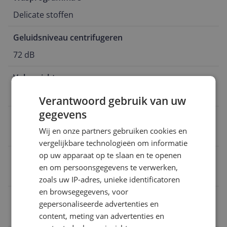
Delicate stoffen
Geluidsniveau centrifugeren
72 dB
Vulgewicht
9 kg
Verantwoord gebruik van uw
gegevens
Type wasmachine
Wij en onze partners gebruiken cookies en
Voorlader
vergelijkbare technologieën om informatie
op uw apparaat op te slaan en te openen
Energieklasse 2021
en om persoonsgegevens te verwerken,
A
zoals uw IP-adres, unieke identificatoren
en browsegegevens, voor
Toerental
gepersonaliseerde advertenties en
1.600 toeren
content, meting van advertenties en