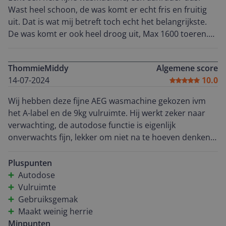
Wast heel schoon, de was komt er echt fris en fruitig
uit. Dat is wat mij betreft toch echt het belangrijkste.
De was komt er ook heel droog uit, Max 1600 toeren.
Dat is voor mij ook een grote pré, want hoe droger uit
de machine. Hoe sneller weer droog aan de lijn. Het
ThommieMiddy
Algemene score
lukt helaas niet om de machine te koppelen aan de
14-07-2024
10.0
app. Dat ligt aan mijn huis. De wasmachine staat in de
schuur en daar heb ik geen wifisignaal. Als je dat wel
Wij hebben deze fijne AEG wasmachine gekozen ivm
kan gebruiken zie je bv wanneer de machine klaar is.
het A-label en de 9kg vulruimte. Hij werkt zeker naar
Heel makkelijk dus. Autodose werkt ook heel fijn. Je vult
verwachting, de autodose functie is eigenlijk
de reservoirs en de machine gebruikt afhankelijk van
onverwachts fijn, lekker om niet na te hoeven denken
hoeveel gewicht genoeg wasmiddel en eventueel
hoeveel wasmiddel erin gaat. Al met al een
wasverzachter. Hierdoor gebruik je dus nooit te veel of
topmachine!
Pluspunten
net te weinig. Ideaal dus. De stoom functie heb ik nog
Autodose
niet gebruikt, maar ga ik zeker nog proberen. Het
Vulruimte
gebruik in het algemeen is ook echt makkelijk. Mijn
Gebruiksgemak
conclusie is dan ook heel positief. Echt een aanrader
Maakt weinig herrie
om aan te schaffen.
Minpunten