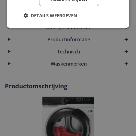
Introductie en ondersteuning
Mogelijke vereisten instellen en gebruik
DETAILS WEERGEVEN
Overige kenmerken
Productinformatie
Technisch
Waskenmerken
Productomschrijving