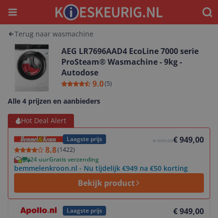
Menu
Waar
Terug naar wasmachine
AEG LR7696AAD4 EcoLine 7000 serie
ProSteam® Wasmachine - 9kg -
Autodose
9.0
(
5
)
Alle 4 prijzen en aanbieders
Bekijk product
Hot Deal Alert
€ 949,00
Laagste prijs
€ 999,00
8.8
(
1422
)
24 uur
Gratis verzending
bemmelenkroon.nl - Nu tijdelijk €949 na €50 korting
Bekijk product
Bekijk product
€ 949,00
Laagste prijs