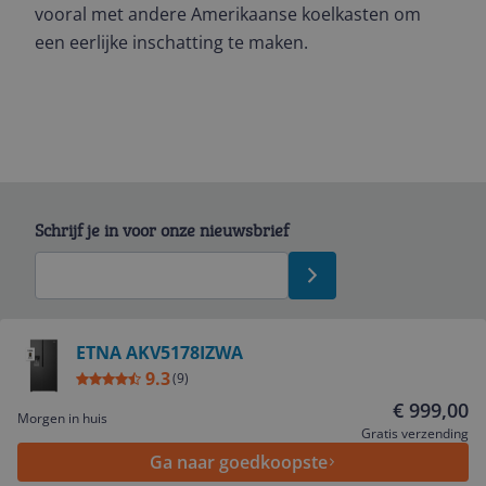
vooral met andere Amerikaanse koelkasten om
een eerlijke inschatting te maken.
Schrijf je in voor onze nieuwsbrief
Bekijk product
ETNA AKV5178IZWA
9.3
(
9
)
Service
€ 999,00
Morgen in huis
Gratis verzending
Ga naar goedkoopste
Algemeen