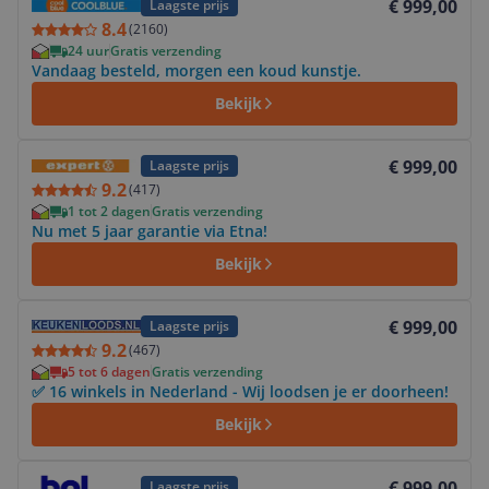
€ 999,00
Laagste prijs
8.4
(
2160
)
24 uur
Gratis verzending
Vandaag besteld, morgen een koud kunstje.
Bekijk
Bekijk product
€ 999,00
Laagste prijs
9.2
(
417
)
1 tot 2 dagen
Gratis verzending
Nu met 5 jaar garantie via Etna!
Bekijk
Bekijk product
€ 999,00
Laagste prijs
9.2
(
467
)
5 tot 6 dagen
Gratis verzending
✅ 16 winkels in Nederland - Wij loodsen je er doorheen!
Bekijk
Bekijk product
€ 999,00
Laagste prijs