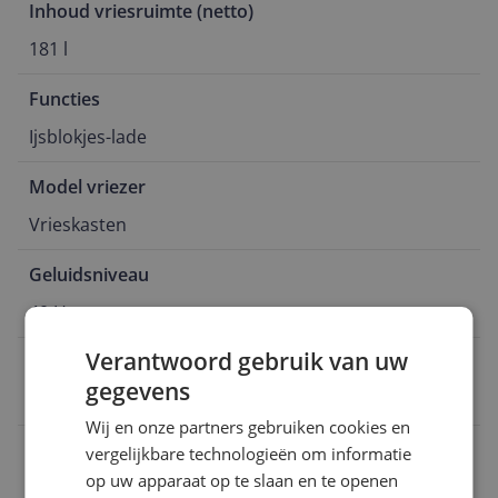
Inhoud vriesruimte (netto)
181 l
Functies
Ijsblokjes-lade
Model vriezer
Vrieskasten
Geluidsniveau
40 Hz
Verantwoord gebruik van uw
Hoogte
gegevens
1,79 m
Wij en onze partners gebruiken cookies en
Diepte
vergelijkbare technologieën om informatie
op uw apparaat op te slaan en te openen
61,5 cm