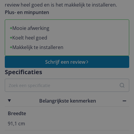
koelkast met gecombineerde deuren dat als je iets uit
review heel goed en is het makkelijk te installeren.
de koelkast wil halen je ook de vriezer opendoet wat
Plus- en minpunten
koeling verliest, dat heb je dus niet! Dingen uit de
vriezer bevriezen niet meer, zo heb je geen ijsjes meer
Mooie afwerking
met een sneeuwlaag eromheen. Kortom, top apparaat!
Koelt heel goed
we zijn er erg blij mee! Mvg, ....
Makkelijk te installeren
Schrijf een review
Specificaties
Belangrijkste kenmerken
Breedte
91,1 cm