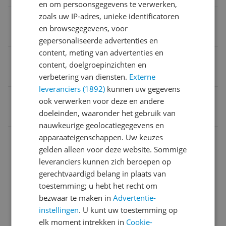
en om persoonsgegevens te verwerken,
zoals uw IP-adres, unieke identificatoren
Hoogte
en browsegegevens, voor
1,79 m
gepersonaliseerde advertenties en
content, meting van advertenties en
Energieklasse 2021
content, doelgroepinzichten en
E
verbetering van diensten.
Externe
leveranciers (1892)
kunnen uw gegevens
EAN
ook verwerken voor deze en andere
doeleinden, waaronder het gebruik van
8715393415004
nauwkeurige geolocatiegegevens en
Afmetingen
apparaateigenschappen. Uw keuzes
gelden alleen voor deze website. Sommige
Afmetingen & Inhoud
leveranciers kunnen zich beroepen op
gerechtvaardigd belang in plaats van
Algemeen
toestemming; u hebt het recht om
Algemene kenmerken
bezwaar te maken in
Advertentie-
instellingen
. U kunt uw toestemming op
Capaciteit
elk moment intrekken in
Cookie-