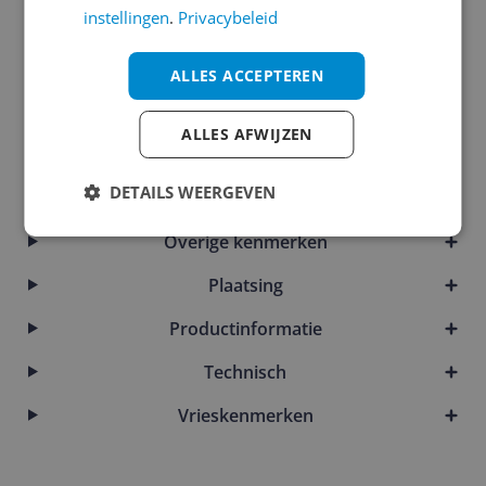
instellingen
.
Privacybeleid
Energie
Energieverbruik
ALLES ACCEPTEREN
Functies
ALLES AFWIJZEN
Fysieke kenmerken
DETAILS WEERGEVEN
Mogelijke vereisten instellen en gebruik
Overige kenmerken
Plaatsing
Productinformatie
Technisch
Vrieskenmerken