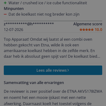
Water / crushed ice / ice cube functionaliteit
Minpunten
Dat de koelkast niet nog breder kon zijn
z**********@h**********
Algemene score
12-07-2026
10.0
Top Apparaat! Omdat wij laatst al een combi oven
hebben gekocht van Etna, wilde ik ook een
amerikaanse koelkast hebben in de zelfde merk. En
daar heb ik absoluut geen spijt van! De koelkast bied
een hoop ruimte dat je bij een verjaardag zo ruimte
hebt voor een extra taart of borden vlees, waarbij de
Lees alle reviews
koelkast normaal propje vol was altijd. Wat me ook
opviel dat de koelkast verrassend licht is, ik heb hem
Samenvatting van alle ervaringen
alleen uit de doos kunnen krijgen en eenmaal op zijn
plek is deze zeer makkelijk naar voren te schuiven door
De reviewer is zeer positief over de ETNA AKV5178IZWA
dat deze op een soort wieltjes staat. linker deur
en noemt het een mooie ijskast met een nette
vriezer, rechter deur koelkast. zo heb je bij een
afwerking. Daarnaast koelt het toestel volgens de