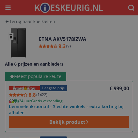
Menu
Waar
Terug naar koelkasten
ETNA AKV5178IZWA
9.3
(
9
)
Alle 6 prijzen en aanbieders
Bekijk product
Meest populaire keuze
€ 999,00
Laagste prijs
8.8
(
1422
)
24 uur
Gratis verzending
bemmelenkroon.nl - 3 échte winkels - extra korting bij
afhalen
Bekijk product
Bekijk product