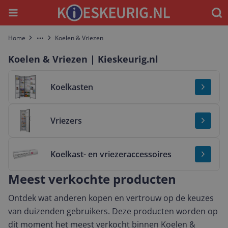
Menu
Waar
Home
Koelen & Vriezen
More
Koelen & Vriezen | Kieskeurig.nl
Bekijk & vergelijk Koelkasten
Koelkasten
Bekijk & vergelijk Vriezers
Vriezers
Bekijk & vergelijk Koelkast- en vriezeraccessoires
Koelkast- en vriezeraccessoires
Meest verkochte producten
Ontdek wat anderen kopen en vertrouw op de keuzes
van duizenden gebruikers. Deze producten worden op
dit moment het meest verkocht binnen Koelen &