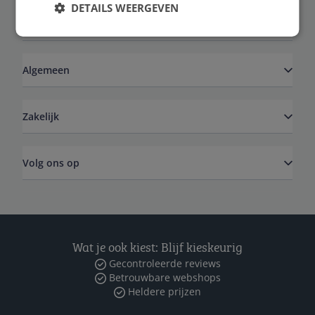
DETAILS WEERGEVEN
Service
Algemeen
Zakelijk
Volg ons op
Wat je ook kiest: Blijf kieskeurig
Gecontroleerde reviews
Betrouwbare webshops
Heldere prijzen