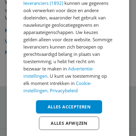
Wil je direct naar een specifieke categorie? Hieronder
leveranciers (1892)
kunnen uw gegevens
vind je alle productgroepen die onder Koelen &
ook verwerken voor deze en andere
Vriezen te vinden zijn.
doeleinden, waaronder het gebruik van
nauwkeurige geolocatiegegevens en
Koelkasten
apparaateigenschappen. Uw keuzes
gelden alleen voor deze website. Sommige
Vriezers
leveranciers kunnen zich beroepen op
Koelkast- en vriezeraccessoires
gerechtvaardigd belang in plaats van
toestemming; u hebt het recht om
bezwaar te maken in
Advertentie-
instellingen
. U kunt uw toestemming op
elk moment intrekken in
Cookie-
instellingen
.
Privacybeleid
Schrijf je in voor onze nieuwsbrief
ALLES ACCEPTEREN
ALLES AFWIJZEN