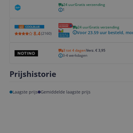
Bekijk product
24 uur
Gratis verzending
1
Bekijk product
24 uur
Gratis verzending
Voor 23.59 uur besteld, mo
8.4
(
2160
)
Bekijk product
3 tot 4 dagen
Verz. € 3,95
3-4 werkdagen
Prijshistorie
Laagste prijs
Gemiddelde laagste prijs