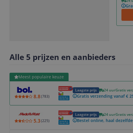
24 
Gra
Slide
Slide
Slide
Slide
1
2
3
4
Alle 5 prijzen en aanbieders
Bekijk product
Meest populaire keuze
Laagste prijs
24 uur
Gratis ve
8.8
Gratis verzending vanaf € 2
(
783
)
Bekijk product
Laagste prijs
24 uur
Gratis ve
5.3
Bestel online, haal dezelfde
(
225
)