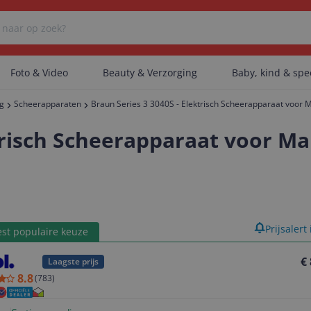
Foto & Video
Beauty & Verzorging
Baby, kind & sp
ng
Scheerapparaten
Braun Series 3 3040S - Elektrisch Scheerapparaat voor 
Er zijn geen categorieën gevonden.
ktrisch Scheerapparaat voor M
Er zijn geen producten gevonden.
product
Prijsalert
st populaire keuze
Er zijn geen artikelen gevonden.
€
Laagste prijs
8.8
(
783
)