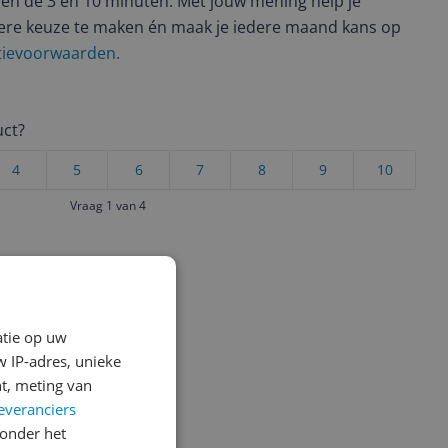
en de 3 en 10 minuten. Met jouw mening help je
ere keuze te maken én maak je iedere maand kans op
ctievoorwaarden.
uct?
4
5
6
7
8
9
10
Vraag 1 van 4
atie op uw
 IP-adres, unieke
t, meting van
everanciers
onder het