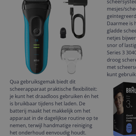
scheersyste
mesjes/sche
geïntegreerd
Daarmee is h
gladde schee
netjes bijwe
snor of last
Series 3 304
droog schere
met scheersc
kunt gebruik
Qua gebruiksgemak biedt dit
scheerapparaat praktische flexibiliteit:
je kunt het draadloos gebruiken én het
is bruikbaar tijdens het laden. De
batterij maakt het makkelijk om het
apparaat in de dagelijkse routine op te
nemen, terwijl handmatige reiniging
het onderhoud eenvoudig houdt.