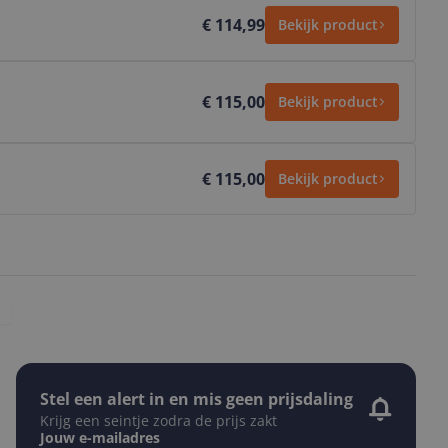
€ 114,99
Bekijk product
€ 115,00
Bekijk product
€ 115,00
Bekijk product
Stel een alert in en mis geen prijsdaling
Krijg een seintje zodra de prijs zakt
Jouw e-mailadres