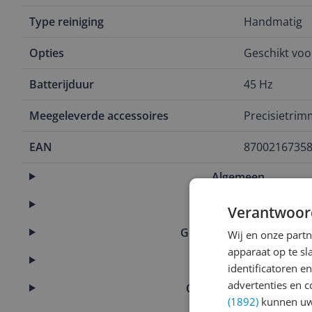
Type reiniging
Handmatig
Opties
Geschikt voo
Batterijduur
45 Hz
Meegeleverde accessoires
Precisietrim
EAN
8700216735
Algemeen
Functies
Verantwoor
Gebruik & onderhoud
Wij en onze part
apparaat op te s
Onderhoud
identificatoren e
advertenties en c
Overige kenmerken
(1892)
kunnen uw 