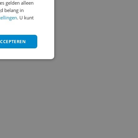
s gelden alleen
d belang in
tellingen
. U kunt
ACCEPTEREN