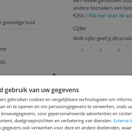
een review gemiddeld tuss
andere bezoekers een bet
€250,-!
Klik hier voor de a
r gevoelige huid
Cijfer
Welk cijfer geef jij dit prod
mer
1
2
3
865
d gebruik van uw gegevens
ners gebruiken cookies en vergelijkbare technologieën om inform
laan en te openen en om persoonsgegevens te verwerken, zoals uw
n browsegegevens, voor gepersonaliseerde advertenties en conten
ontent, doelgroepinzichten en verbetering van diensten.
Externe l
gegevens ook verwerken voor deze en andere doeleinden, waar