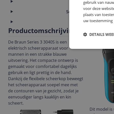
Productinformatie
gebruik van nauw
voor deze websit
Scheerblad & Messen
plaats van toest
uw toestemming 
Technisch
Productomschrijving
DETAILS WE
De Braun Series 3 3040S is een
elektrisch scheerapparaat voor
mannen in een strakke blauwe
uitvoering. Het compacte ontwerp is
gemaakt voor comfortabel dagelijks
gebruik en ligt prettig in de hand.
Dankzij de flexibele scheerkop beweegt
het scheerapparaat soepel mee met
de contouren van je gezicht, zodat je
eenvoudiger langs kaaklijn en kin
scheert.
Dit model is