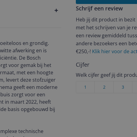
Schrijf een review
Heb jij dit product in bezi
met het schrijven van je re
een review gemiddeld tuss
oeiteloos en grondig.
andere bezoekers een bet
witte afwerking en is
€250,-!
Klik hier voor de a
iciëntie. De Bosch
Cijfer
rgt voor gemak bij het
rmaat, met een hoogte
Welk cijfer geef jij dit prod
m, levert deze stofzuiger
schema geeft een moderne
1
2
3
 buis zorgt voor een
t in maart 2022, heeft
ide basis opgebouwd bij
omplexe technische