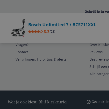
Schrijf je in 
Bekijk product
Bosch Unlimited 7 / BCS711XXL
8.3
(
23
)
Service
Algemeen
Vragen?
Over Kieske
Contact
Reviews
Veilig kopen; hulp, tips & alerts
Best review
Schrijf een 
Alle catego
Wat je ook kiest: Blijf kieskeurig
Gecontrole