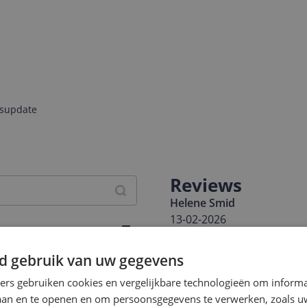
jsupdate
Reviews
Helene Smid
13-02-2026
Ik heb nog nooit zo'n slec
d gebruik van uw gegevens
wel gratis nieuwe ontvangen
knikarm wil niet meer recht
ners gebruiken cookies en vergelijkbare technologieën om inform
de accu is snel leeg, kort
laan en te openen en om persoonsgegevens te verwerken, zoals uw