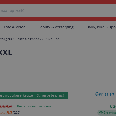
Foto & Video
Beauty & Verzorging
Baby, kind & sp
ofzuigers
Bosch Unlimited 7 / BCS711XXL
Er zijn geen categorieën gevonden.
XXL
Er zijn geen producten gevonden.
Er zijn geen artikelen gevonden.
product
Prijsalert
st populaire keuze – Scherpste prijs!
€ 3
Bestel online, haal dezel
5.3
(
225
)
-5% prijs