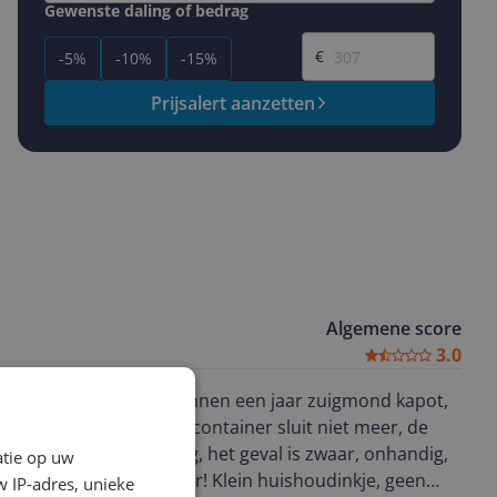
Gewenste daling of bedrag
Gewenste prijs
€
-5%
-10%
-15%
Prijsalert aanzetten
Algemene score
3.0
hte stofzuiger gehad. Binnen een jaar zuigmond kapot,
. Alles laat los, de vuilcontainer sluit niet meer, de
, de zuigkracht is matig, het geval is zwaar, onhandig,
atie op uw
om: waardeloze stofzuiger! Klein huishoudinkje, geen
 IP-adres, unieke