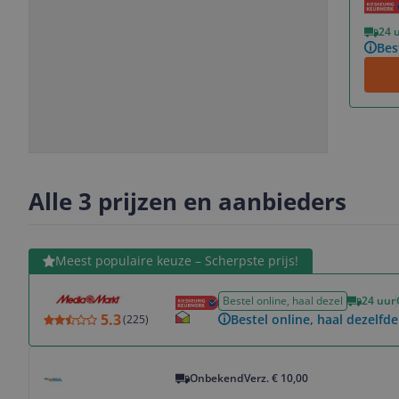
Vorige
Volgende
24 
Bes
Slide
Slide
Slide
Slide
1
2
3
4
Alle 3 prijzen en aanbieders
Bekijk product
Meest populaire keuze – Scherpste prijs!
Bestel online, haal dezel
24 uur
5.3
Bestel online, haal dezelfde
(
225
)
Bekijk product
Onbekend
Verz. € 10,00