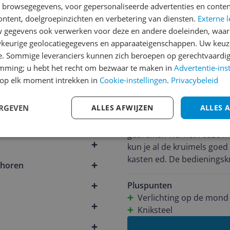
kinderen meer thuis, geen hond, appartemen
n browsegegevens, voor gepersonaliseerde advertenties en conten
en
anderhalf jaar in de vuilni
Pluspunten
ontent, doelgroepinzichten en verbetering van diensten.
Externe l
er
Snoerloos
gegevens ook verwerken voor deze en andere doeleinden, waar
keurige geolocatiegegevens en apparaateigenschappen. Uw keuze
e. Sommige leveranciers kunnen zich beroepen op gerechtvaardig
emming; u hebt het recht om bezwaar te maken in
Advertentie-ins
op elk moment intrekken in
Cookie-instellingen
.
Privacybeleid
k**@l******
17-06-2023
ERGEVEN
ALLES AFWIJZEN
ALLES 
Toen ik de stofzuiger uitp
012
gebruiken viel het reuze m
kun je al de kruimels goed zien. De kniksteel is h
kasten ed. De bedieningsk
ehoren
werken prima. Kortom ik ben heel blij met deze stofzuiger. Een klein min puntje.
Het zou handig zijn als het
Pluspunten
Verlichting op de mond
Kniksteel