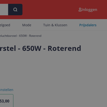
Inloggen
eelgoed
Mode
Tuin & Klussen
Prijsdalers
eluchtborstel - 650W - Roterend
rstel - 650W - Roterend
 instellen
 53,00