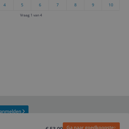
4
5
6
7
8
9
10
Vraag 1 van 4
anmelden
Ga naar goedkoopste
€ 53,00