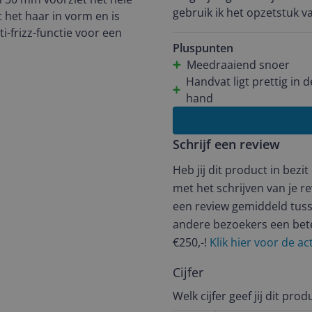
gebruik ik het opzetstuk 
 het haar in vorm en is
bangs in model te brengen
i-frizz-functie voor een
De everzwijnharen staan ve
Pluspunten
dat het gebruik van de bor
Meedraaiend snoer
Je krijgt het beste resulta
Handvat ligt prettig in d
lucht). Je moet hem niet op
hand
Schrijf een review
Heb jij dit product in bezi
met het schrijven van je re
een review gemiddeld tuss
andere bezoekers een bet
€250,-!
Klik hier voor de a
Cijfer
Welk cijfer geef jij dit prod