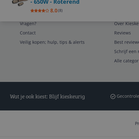
- 650W - Roterend
8.0
(
8
)
Service
Algemeen
Vragen?
Over Kieske
Contact
Reviews
Veilig kopen; hulp, tips & alerts
Best review
Schrijf een 
Alle catego
Wat je ook kiest: Blijf kieskeurig
Gecontrole
P