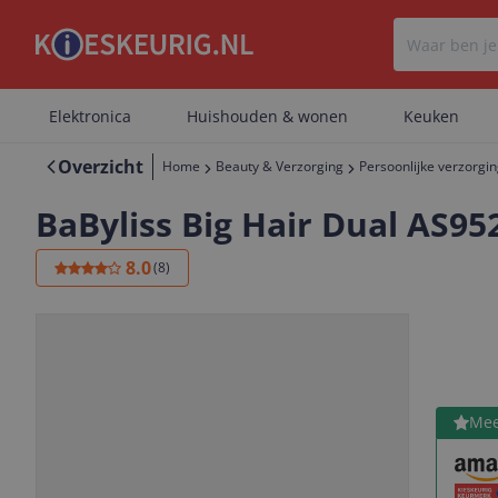
Elektronica
Huishouden & wonen
Keuken
Overzicht
Home
Beauty & Verzorging
Persoonlijke verzorgi
BaByliss Big Hair Dual AS95
8.0
(
8
)
Bekijk 
Mee