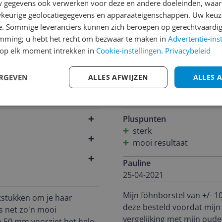
gegevens ook verwerken voor deze en andere doeleinden, waar
keurige geolocatiegegevens en apparaateigenschappen. Uw keuze
Reviews
e. Sommige leveranciers kunnen zich beroepen op gerechtvaardig
Caroline
emming; u hebt het recht om bezwaar te maken in
Advertentie-ins
17-12-2021
op elk moment intrekken in
Cookie-instellingen
.
Privacybeleid
ehoren
Ik was toe aan een nieuwe 
ERGEVEN
ALLES AFWIJZEN
ALLES 
mee, hij haakt wel snel va
heel sterk en een prachtig 
804
Pluspunten
sterk
mooi resultaat
Pauline
25-04-2021
Mijn föhnborstel van +/- 
tstukken om je haar
deze besteld voordat mijn
is net zo'n mooi
vergelijking met mijn oud
an 50 mm voorziet het hele