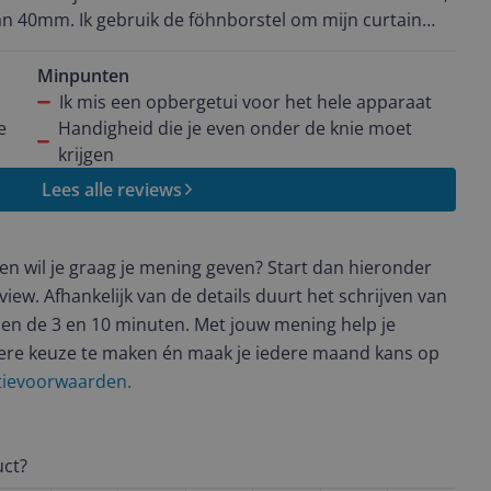
van 40mm. Ik gebruik de föhnborstel om mijn curtain
 en de onderkant van mijn haar naar binnen te stylen.
rder uit elkaar dan bij mijn oude borstel. Ik verwacht
Minpunten
stel hierdoor minder belastend voor mijn haar zal zijn.
Ik mis een opbergetui voor het hele apparaat
at als je voor gebruik je haar even laat drogen (aan de
e
Handigheid die je even onder de knie moet
 drijfnat haar gebruiken.
krijgen
Lees alle reviews
t en wil je graag je mening geven? Start dan hieronder
view. Afhankelijk van de details duurt het schrijven van
en de 3 en 10 minuten. Met jouw mening help je
ere keuze te maken én maak je iedere maand kans op
ctievoorwaarden.
uct?