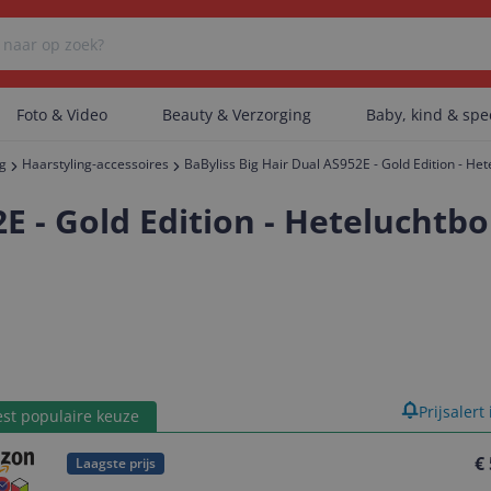
Foto & Video
Beauty & Verzorging
Baby, kind & sp
ng
Haarstyling-accessoires
BaByliss Big Hair Dual AS952E - Gold Edition - Het
Er zijn geen categorieën gevonden.
2E - Gold Edition - Heteluchtbo
Er zijn geen producten gevonden.
Er zijn geen artikelen gevonden.
product
Prijsalert
st populaire keuze
€
Laagste prijs