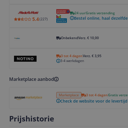
Bekijk product
24 uur
Gratis verzending
Bestel online, haal dezelfde
5.4
(
227
)
Bekijk product
Onbekend
Verz. € 10,00
Bekijk product
3 tot 4 dagen
Verz. € 3,95
3-4 werkdagen
Marketplace aanbod
Bekijk product
Marketplace
3 tot 4 dagen
Gratis verz
Check de website voor de levertijd
Prijshistorie