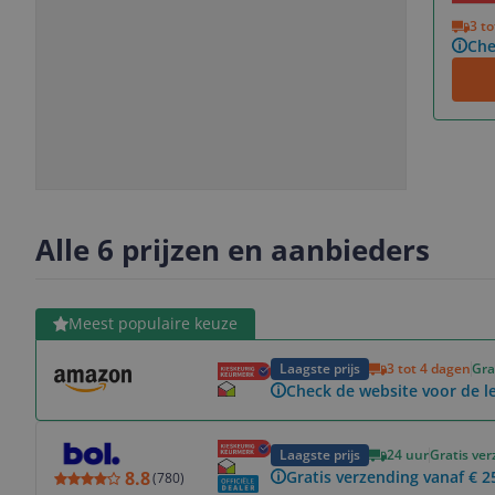
Vorige
Volgende
3 t
Che
Slide
Slide
Slide
Slide
1
2
3
4
Alle 6 prijzen en aanbieders
Bekijk product
Meest populaire keuze
Laagste prijs
3 tot 4 dagen
Gra
Check de website voor de le
Bekijk product
Laagste prijs
24 uur
Gratis ve
8.8
Gratis verzending vanaf € 2
(
780
)