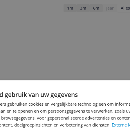
1m
3m
6m
Jaar
Alles
d gebruik van uw gegevens
ners gebruiken cookies en vergelijkbare technologieën om inform
laan en te openen en om persoonsgegevens te verwerken, zoals uw
jsupdate
n browsegegevens, voor gepersonaliseerde advertenties en conten
ontent, doelgroepinzichten en verbetering van diensten.
Externe l