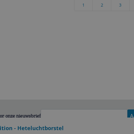
1
2
3
voor onze nieuwsbrief
A
ition - Heteluchtborstel