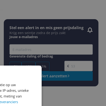
Stel een alert in en mis geen prijsdaling
Krijg een seintje zodra de prijs zakt
Jouw e-mailadres
Gewenste daling of bedrag
Gewenste prijs
€
-5%
-10%
-15%
Prijsalert aanzetten
atie op uw
 IP-adres, unieke
t, meting van
everanciers