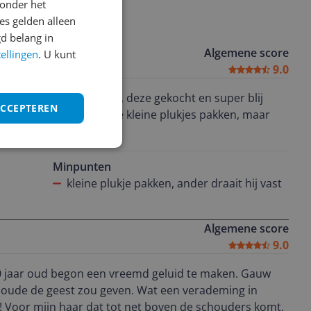
onder het
s gelden alleen
d belang in
Algemene score
tellingen
. U kunt
9.0
roterende föhn borstel, deze gekocht en super blij
ACCEPTEREN
st, met lang haar moet je kleine plukjes pakken, maar
resultaat tot gevolg!
Minpunten
kleine plukje pakken, ander draait hij vast
Algemene score
9.0
10 jaar oud begon een vreemd geluid te maken. Gauw
 oude de geest zou geven. Wat een verademing in
e! Voor mijn haar dat tot net boven de schouders komt,