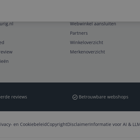
Zakelijk
urig.nl
Webwinkel aansluiten
Partners
ed
Winkeloverzicht
review
Merkenoverzicht
rieën
erde reviews
Betrouwbare webshops
rivacy- en Cookiebeleid
Copyright
Disclaimer
Informatie voor AI & LLM