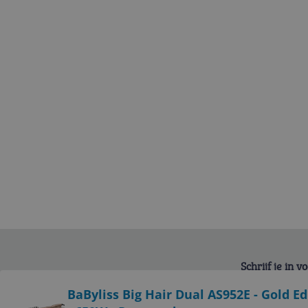
Schrijf je in 
Bekijk product
BaByliss Big Hair Dual AS952E - Gold Ed