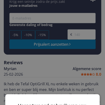
Krijg een seintje zodra de prijs zakt
Jouw e-mailadres
Gewenste daling of bedrag
Gewenste prijs
€
-5%
-10%
-15%
Prijsalert aanzetten
Reviews
Myrian
Algemene score
25-02-2026
8.0
Ik heb de Tefal OptiGrill XL nu enkele weken in gebruik
en ben er super blij mee. Mijn biefstuk is nu perfect
bereid. Ook heerlijk om groente te grillen en ook mijn
man vindt het erg makkelijk om eten te bereiden. Zelf