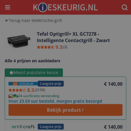
Menu
Waar
Terug naar elektrische-grill
Tefal Optigrill+ XL GC7278 -
Intelligente Contactgrill - Zwart
9.3
(
3
)
Alle 4 prijzen en aanbieders
Bekijk product
Meest populaire keuze
€ 140,00
Laagste prijs
8.3
(
2159
)
24 uur
Gratis verzending
Voor 23.59 uur besteld, morgen gratis bezorgd
Bekijk product
Bekijk product
€ 140,00
Laagste prijs