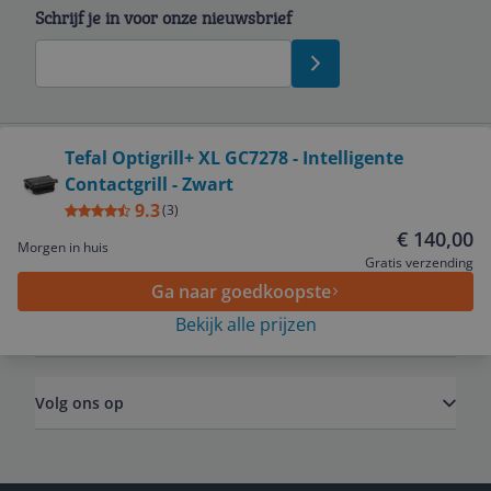
Schrijf je in voor onze nieuwsbrief
Bekijk product
Tefal Optigrill+ XL GC7278 - Intelligente
Contactgrill - Zwart
Service
9.3
(
3
)
€ 140,00
Morgen in huis
Algemeen
Gratis verzending
Ga naar goedkoopste
Bekijk alle prijzen
Zakelijk
Volg ons op