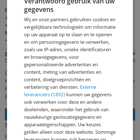
Verantwoord gebruik van uw
vind ik het fijn dat er bijna geen vetstof aan te pas
gegevens
hoeft te komen en makkelijker schoonmaken dan een
Pluspunten
pan! Kortom een hele goede aankoop!
Makkelijk in gebruik
Wij en onze partners gebruiken cookies en
Perfecte garing van vlees!
vergelijkbare technologieën om informatie
Minpunten
op uw apparaat op te slaan en te openen
Geen
en om persoonsgegevens te verwerken,
zoals uw IP-adres, unieke identificatoren
g**********@g********
Algemene score
en browsegegevens, voor
01-02-2025
10.0
gepersonaliseerde advertenties en
content, meting van advertenties en
De Tefal OptiGrill XL is echt een fantastische aankoop!
content, doelgroepinzichten en
Het grillresultaat is perfect dankzij de slimme sensoren
verbetering van diensten.
Externe
die de dikte van het voedsel meten en automatisch de
leveranciers (1892)
kunnen uw gegevens
juiste grilltijd instellen. Van sappige steaks tot
ook verwerken voor deze en andere
knapperige panini’s, alles lukt moeiteloos. Het
doeleinden, waaronder het gebruik van
apparaat is ruim genoeg voor meerdere porties
Lees alle reviews
nauwkeurige geolocatiegegevens en
tegelijk, ideaal voor gezinnen. Bovendien is het
Schrijf een review
apparaateigenschappen. Uw keuzes
schoonmaken super eenvoudig dankzij de
gelden alleen voor deze website. Sommige
uitneembare grillplaten met anti-aanbaklaag. Een
Heb jij dit product in bezit en wil je graag je mening
leveranciers kunnen zich beroepen op