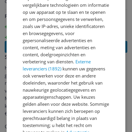
onderhouden. Echt een aanrader.
vergelijkbare technologieën om informatie
op uw apparaat op te slaan en te openen
Pluspunten
en om persoonsgegevens te verwerken,
Basis is goed geprofileerd dus geen water op je
zoals uw IP-adres, unieke identificatoren
aanrecht bij overkoken.
en browsegegevens, voor
Degelijke pandragers.
gepersonaliseerde advertenties en
Lees alle reviews
content, meting van advertenties en
content, doelgroepinzichten en
Schrijf een review
verbetering van diensten.
Externe
Heb jij dit product in bezit en wil je graag je mening
leveranciers (1892)
kunnen uw gegevens
geven? Start dan hieronder met het schrijven van je
ook verwerken voor deze en andere
review. Afhankelijk van de details duurt het schrijven
doeleinden, waaronder het gebruik van
nauwkeurige geolocatiegegevens en
van een review gemiddeld tussen de 3 en 10 minuten.
apparaateigenschappen. Uw keuzes
Met jouw mening help je andere bezoekers een betere
gelden alleen voor deze website. Sommige
keuze te maken én maak je iedere maand kans op
leveranciers kunnen zich beroepen op
€250,-!
Klik hier voor de actievoorwaarden.
gerechtvaardigd belang in plaats van
toestemming; u hebt het recht om
Cijfer