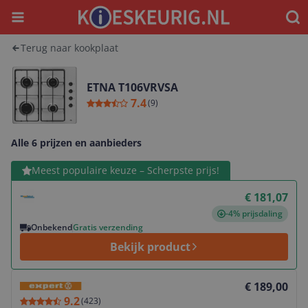
Menu
Waar
Terug naar kookplaat
ETNA T106VRVSA
7.4
(
9
)
Alle 6 prijzen en aanbieders
Bekijk product
Meest populaire keuze – Scherpste prijs!
€ 181,07
-4% prijsdaling
Onbekend
Gratis verzending
Bekijk product
Bekijk product
€ 189,00
9.2
(
423
)