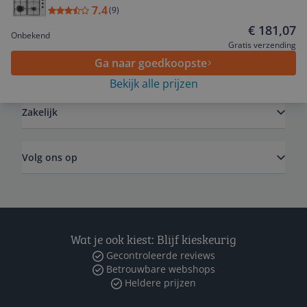
7.4
(
9
)
Service
€ 181,07
Onbekend
Gratis verzending
Ga naar goedkoopste
Algemeen
Bekijk alle prijzen
Zakelijk
Volg ons op
Wat je ook kiest: Blijf kieskeurig
Gecontroleerde reviews
Betrouwbare webshops
Heldere prijzen