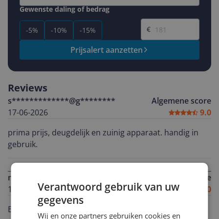
Gewenste daling of bedrag
Gewenste prijs
€
-5%
-10%
-15%
Prijsalert aanzetten
Reviews
s*************@g********
Algemene score
17-06-2026
9.0
prima prijs, deugdelijk en zuinig apparaat. handig in
gebruik.
m*******@k*********
Algemene score
Verantwoord gebruik van uw
16-03-2026
8.0
gegevens
Een mooi afgewerkte gaskookplaat en makkelijk te
Wij en onze partners gebruiken cookies en