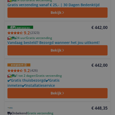
24 uur
Gratis verzending
Gratis verzending vanaf € 25,- | 30 Dagen Bedenktijd
Bekijk
Bekijk product
€ 442,00
9.2
(
2323
)
24 uur
Gratis verzending
Vandaag besteld? Bezorgd wanneer het jou uitkomt!
Bekijk
Bekijk product
€ 442,00
9.2
(
426
)
1 tot 2 dagen
Gratis verzending
✔️Gratis thuisbezorgd✔️Gratis
inmeten✔️Installatieservice
Bekijk
Bekijk product
€ 448,35
Onbekend
Gratis verzending