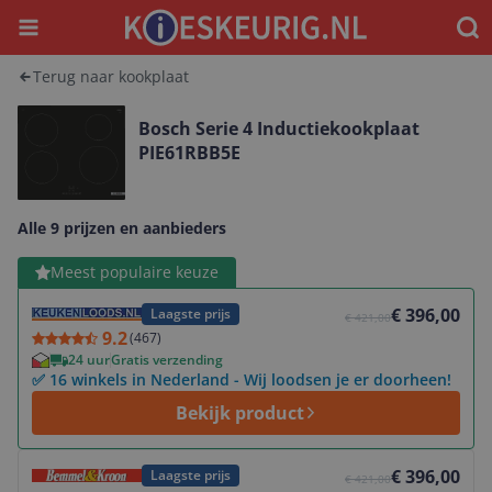
Menu
Waar
Terug naar kookplaat
Bosch Serie 4 Inductiekookplaat
PIE61RBB5E
Alle 9 prijzen en aanbieders
Bekijk product
Meest populaire keuze
€ 396,00
Laagste prijs
€ 421,00
9.2
(
467
)
24 uur
Gratis verzending
✅ 16 winkels in Nederland - Wij loodsen je er doorheen!
Bekijk product
Bekijk product
€ 396,00
Laagste prijs
€ 421,00