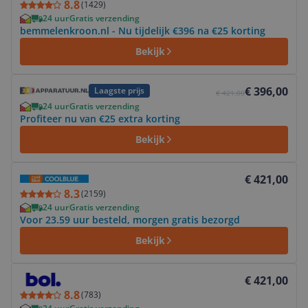
8.8
(
1429
)
24 uur
Gratis verzending
bemmelenkroon.nl - Nu tijdelijk €396 na €25 korting
Bekijk
Bekijk product
€ 396,00
Laagste prijs
€ 421,00
24 uur
Gratis verzending
Profiteer nu van €25 extra korting
Bekijk
Bekijk product
€ 421,00
8.3
(
2159
)
24 uur
Gratis verzending
Voor 23.59 uur besteld, morgen gratis bezorgd
Bekijk
Bekijk product
€ 421,00
8.8
(
783
)