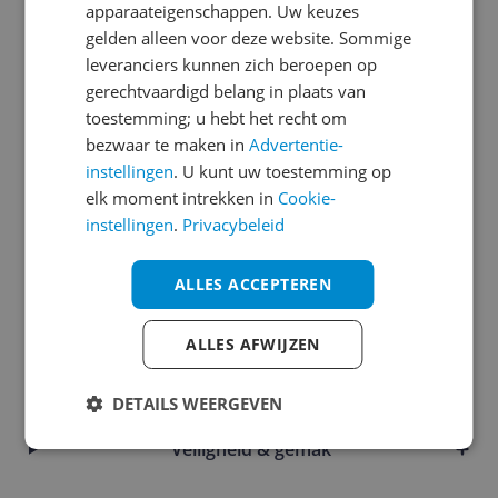
Algemene kenmerken
apparaateigenschappen. Uw keuzes
gelden alleen voor deze website. Sommige
Bediening & functies
leveranciers kunnen zich beroepen op
gerechtvaardigd belang in plaats van
Functies
toestemming; u hebt het recht om
Introductie en ondersteuning
bezwaar te maken in
Advertentie-
instellingen
. U kunt uw toestemming op
Kookzones
elk moment intrekken in
Cookie-
instellingen
.
Privacybeleid
Mogelijke vereisten instellen en gebruik
Overige kenmerken
ALLES ACCEPTEREN
Plaatsing
ALLES AFWIJZEN
Productinformatie
DETAILS WEERGEVEN
Technisch
Veiligheid & gemak