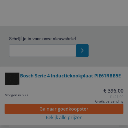
Schrijf je in voor onze nieuwsbrief
Bekijk product
Bosch Serie 4 Inductiekookplaat PIE61RBB5E
Service
€ 396,00
Morgen in huis
€ 421,00
Algemeen
Gratis verzending
Ga naar goedkoopste
Bekijk alle prijzen
Zakelijk