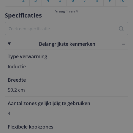
1
2
3
4
5
6
7
8
9
10
Vraag 1 van 4
Specificaties
Belangrijkste kenmerken
Type verwarming
Inductie
Breedte
59,2 cm
Aantal zones gelijktijdig te gebruiken
4
Flexibele kookzones