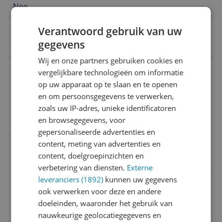
Nee
Nisbreedte
Verantwoord gebruik van uw
gegevens
56 cm
Wij en onze partners gebruiken cookies en
Nisdiepte
vergelijkbare technologieën om informatie
op uw apparaat op te slaan en te openen
49 cm
en om persoonsgegevens te verwerken,
Aantal fasen
zoals uw IP-adres, unieke identificatoren
en browsegegevens, voor
2-fasen
gepersonaliseerde advertenties en
content, meting van advertenties en
EAN
content, doelgroepinzichten en
4242005289356
verbetering van diensten.
Externe
leveranciers (1892)
kunnen uw gegevens
Aansluitingen
ook verwerken voor deze en andere
doeleinden, waaronder het gebruik van
Afmetingen
nauwkeurige geolocatiegegevens en