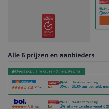
Vorige
Volgende
24 
Voo
JUN 2023
Slide
Slide
Slide
Slide
1
2
3
4
Alle 6 prijzen en aanbieders
Bekijk product
Meest populaire keuze – Scherpste prijs!
24 uur
Gratis verzending
Voor 23.59 uur besteld, mo
8.3
(
2159
)
Bekijk product
24 uur
Gratis verzending
Gratis verzending vanaf € 2
8.8
(
783
)