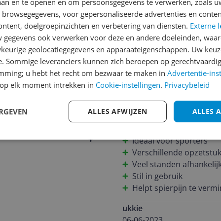
laan en te openen en om persoonsgegevens te verwerken, zoals uw
n browsegegevens, voor gepersonaliseerde advertenties en conten
Reviews
ontent, doelgroepinzichten en verbetering van diensten.
Externe l
MCT71
gegevens ook verwerken voor deze en andere doeleinden, waar
14-06-2023
keurige geolocatiegegevens en apparaateigenschappen. Uw keuze
e. Sommige leveranciers kunnen zich beroepen op gerechtvaardig
Als fanatiek amateursporte
emming; u hebt het recht om bezwaar te maken in
Advertentie-ins
hardlopen) de spanning o
op elk moment intrekken in
Cookie-instellingen
.
Privacybeleid
tikje minder spierpijn te 
adviseerde mij het gebruik
ERGEVEN
ALLES AFWIJZEN
ALLES 
eigenlijk overal werkt het
255
en na opladen kan ik hem 
Pluspunten
strak uit. Ik heb de groter
Ideaal voor sporters
aanraden. Wie wil er niet 
Verschillende opzetstu
Veel standen afhankelijk
Stil in gebruik
Helpt spierpijn te verm
ukkie
06-06-2023