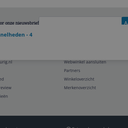
voor onze nieuwsbrief
A
Snelheden - 4
Zakelijk
urig.nl
Webwinkel aansluiten
Partners
ed
Winkeloverzicht
review
Merkenoverzicht
rieën