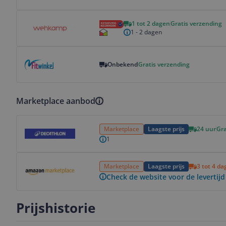
Bekijk product
1 tot 2 dagen
Gratis verzending
1 - 2 dagen
Bekijk product
Onbekend
Gratis verzending
Marketplace aanbod
Bekijk product
Marketplace
Laagste prijs
24 uur
Gra
1
Bekijk product
Marketplace
Laagste prijs
3 tot 4 d
Check de website voor de levertijd
Prijshistorie