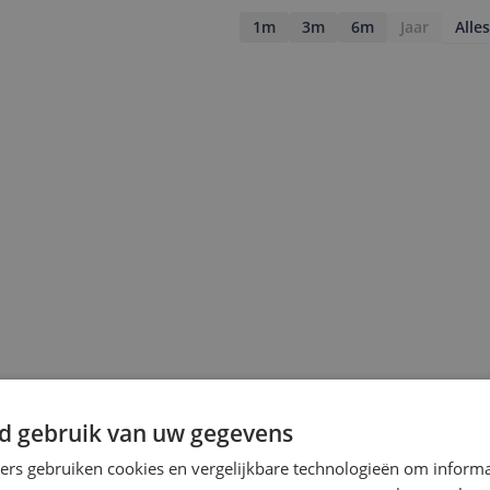
1m
3m
6m
Jaar
Alles
jsupdate
d gebruik van uw gegevens
ners gebruiken cookies en vergelijkbare technologieën om inform