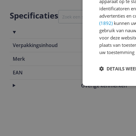
apparaat op te s
identificatoren e
Specificaties
advertenties en c
(1892)
kunnen uw 
gebruik van nauw
Productinformatie
voor deze websit
Verpakkingsinhoud
plaats van toest
1 stuk(s)
uw toestemming 
Merk
Tunturi
DETAILS WE
EAN
8717842034
Overige kenmerken