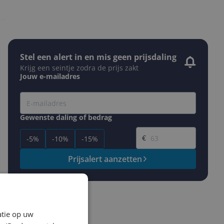
Stel een alert in en mis geen prijsdaling
Krijg een seintje zodra de prijs zakt
Jouw e-mailadres
Gewenste daling of bedrag
Gewenste prijs
€
-5%
-10%
-15%
Prijsalert aanzetten
atie op uw