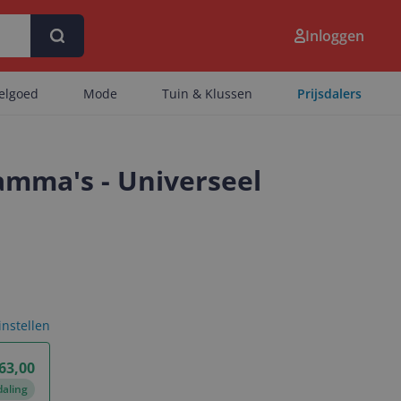
Inloggen
eelgoed
Mode
Tuin & Klussen
Prijsdalers
amma's - Universeel
 instellen
 63,00
daling