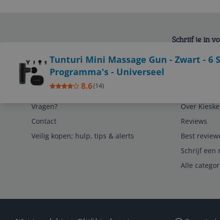
Schrijf je in 
Bekijk product
Tunturi Mini Massage Gun - Zwart - 6 
Programma's - Universeel
8.6
(
14
)
Service
Algemeen
Vragen?
Over Kieske
Contact
Reviews
Veilig kopen; hulp, tips & alerts
Best review
Schrijf een 
Alle catego