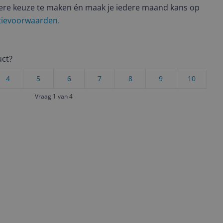
ere keuze te maken én maak je iedere maand kans op
ctievoorwaarden.
uct?
4
5
6
7
8
9
10
Vraag 1 van 4