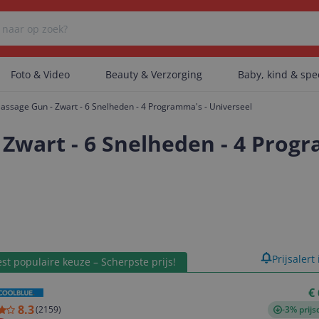
Foto & Video
Beauty & Verzorging
Baby, kind & sp
Massage Gun - Zwart - 6 Snelheden - 4 Programma's - Universeel
Er zijn geen categorieën gevonden.
 Zwart - 6 Snelheden - 4 Progr
Er zijn geen producten gevonden.
Er zijn geen artikelen gevonden.
product
Prijsalert
st populaire keuze – Scherpste prijs!
€
8.3
(
2159
)
-3% prijs