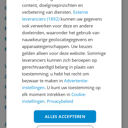
content, doelgroepinzichten en
Gezichtssauna
verbetering van diensten.
Externe
Glucosemeter
leveranciers (1892)
kunnen uw gegevens
ook verwerken voor deze en andere
Massageapparaat
doeleinden, waaronder het gebruik van
Massagestoel
nauwkeurige geolocatiegegevens en
apparaateigenschappen. Uw keuzes
Medisch-gezondheid overig
gelden alleen voor deze website. Sommige
leveranciers kunnen zich beroepen op
Voetenbad
gerechtvaardigd belang in plaats van
toestemming; u hebt het recht om
Zonnebank
bezwaar te maken in
Advertentie-
Houdingcorrectors & rugondersteuning
instellingen
. U kunt uw toestemming op
elk moment intrekken in
Cookie-
Insectenwerende middelen
instellingen
.
Privacybeleid
Massagetafels & massage-accessoires
ALLES ACCEPTEREN
Anti-snurkproducten