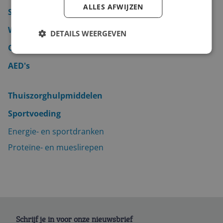
ALLES AFWIJZEN
Slaapmaskers & reiskussens
Witteruisapparaten
DETAILS WEERGEVEN
Oogdruppels & oogverzorging
AED's
Thuiszorghulpmiddelen
Sportvoeding
Energie- en sportdranken
Proteïne- en mueslirepen
Schrijf je in voor onze nieuwsbrief