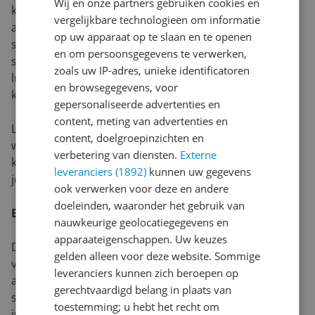
Wij en onze partners gebruiken cookies en
kookluchtjes in huis. Je kunt de snelheid van de
vergelijkbare technologieën om informatie
afzuiging zelf instellen of het apparaat de juiste
op uw apparaat op te slaan en te openen
snelheid laten kiezen met de automatische
en om persoonsgegevens te verwerken,
synchronisatie. De afzuiging is geschikt voor
zoals uw IP-adres, unieke identificatoren
luchtafvoer naar buiten of recirculatie. Bij recirculatie
en browsegegevens, voor
kun je een koolstof- of plasmafilter gebruiken.
gepersonaliseerde advertenties en
content, meting van advertenties en
Let op: De benodigde materialen voor de luchtafvoer
content, doelgroepinzichten en
worden niet standaard meegeleverd bij deze
verbetering van diensten.
Externe
kookplaat. Neem voor advies hierover contact op met
leveranciers (1892)
kunnen uw gegevens
je leverancier en/of de firma Naber.
ook verwerken voor deze en andere
doeleinden, waaronder het gebruik van
Boostfunctie
nauwkeurige geolocatiegegevens en
apparaateigenschappen. Uw keuzes
De boostfunctie op de kookplaat geeft tijdelijk extra
gelden alleen voor deze website. Sommige
vermogen aan een kookzone. Handig als je snel iets
leveranciers kunnen zich beroepen op
aan de kook wilt brengen. Na een bepaalde tijd
gerechtvaardigd belang in plaats van
schakelt de boost automatisch terug naar het eerder
toestemming; u hebt het recht om
ingestelde vermogen.