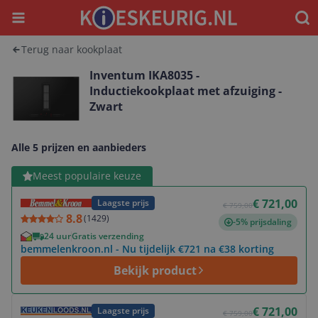
Menu
Waar
Terug naar kookplaat
Inventum IKA8035 -
Inductiekookplaat met afzuiging -
Zwart
Alle 5 prijzen en aanbieders
Bekijk product
Meest populaire keuze
€ 721,00
Laagste prijs
€ 759,00
8.8
(
1429
)
-5% prijsdaling
24 uur
Gratis verzending
bemmelenkroon.nl - Nu tijdelijk €721 na €38 korting
Bekijk product
Bekijk product
€ 721,00
Laagste prijs
€ 759,00