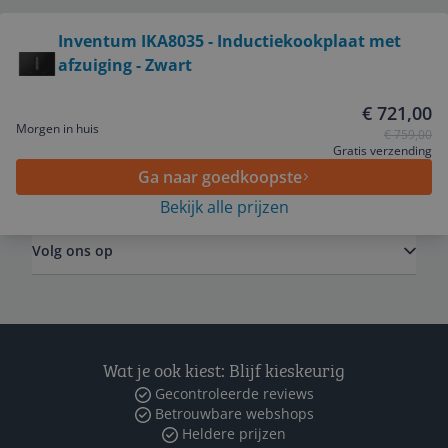
Bekijk product
Inventum IKA8035 - Inductiekookplaat met
Service
afzuiging - Zwart
€ 721,00
Algemeen
Morgen in huis
€ 759,00
Gratis verzending
Ga naar goedkoopste
Zakelijk
Bekijk alle prijzen
Volg ons op
Wat je ook kiest: Blijf kieskeurig
Gecontroleerde reviews
Betrouwbare webshops
Heldere prijzen