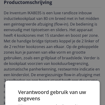
Productomschrijving
De Inventum IKA8035 is een luxe randloze inbouw
inductiekookplaat van 80 cm breed met in het midden
een geïntegreerde afzuiging (flow-in). De bediening is
eenvoudig met tiptoetsen en sliders. Het apparaat
heeft 4 kookzones met 15 standen en boost per zone.
Met de handige bridge tiptoets koppel je de 2 linker of
de 2 rechter kookzones aan elkaar. Op de gekoppelde
zones kun je pannen van elke vorm en grootte
gebruiken, zoals een grillplaat of braadslede. Verder is
de kookplaat voorzien van kookduurbegrenzing,
automatische panherkenning, restwarmte indicatie en
een kinderslot. De energiezuinige flow-in afzuiging met
3 snelheden en een boost-stand heeft een duurzame
BLDC-motor (koolborstelloos) en energielabel A. Door
Verantwoord gebruik van uw
de krachtige luchtstroom van 719,3 m³/h is deze
inductiekookplaat geschikt voor een grote of open
gegevens
keuken. Je hoeft je geen zorgen te maken over