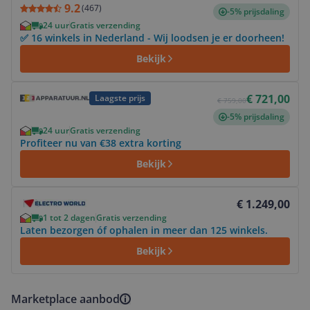
9.2
(
467
)
-5% prijsdaling
24 uur
Gratis verzending
✅ 16 winkels in Nederland - Wij loodsen je er doorheen!
Bekijk
Bekijk product
€ 721,00
Laagste prijs
€ 759,00
-5% prijsdaling
24 uur
Gratis verzending
Profiteer nu van €38 extra korting
Bekijk
Bekijk product
€ 1.249,00
1 tot 2 dagen
Gratis verzending
Laten bezorgen óf ophalen in meer dan 125 winkels.
Bekijk
Marketplace aanbod