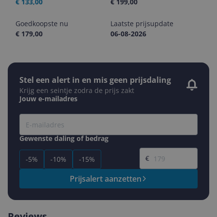
€ 133,00
€ 199,00
Goedkoopste nu
Laatste prijsupdate
€ 179,00
06-08-2026
Stel een alert in en mis geen prijsdaling
Krijg een seintje zodra de prijs zakt
Jouw e-mailadres
Gewenste daling of bedrag
Gewenste prijs
€
-5%
-10%
-15%
Prijsalert aanzetten
Reviews