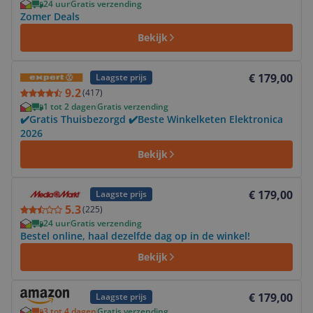
24 uur
Gratis verzending
Zomer Deals
Bekijk
Bekijk product
€ 179,00
Laagste prijs
9.2
(
417
)
1 tot 2 dagen
Gratis verzending
✔️Gratis Thuisbezorgd ✔️Beste Winkelketen Elektronica
2026
Bekijk
Bekijk product
€ 179,00
Laagste prijs
5.3
(
225
)
24 uur
Gratis verzending
Bestel online, haal dezelfde dag op in de winkel!
Bekijk
Bekijk product
€ 179,00
Laagste prijs
3 tot 4 dagen
Gratis verzending