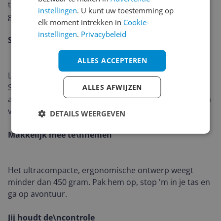
temperaturen - Roam 2 is nauwgezet ontworpen en
instellingen
. U kunt uw toestemming op
getest om het allemaal aan te kunnen.
elk moment intrekken in
Cookie-
instellingen
.
Privacybeleid
Schokkend\nduurzaam
ALLES ACCEPTEREN
Laat je niet misleiden door de elegante looks.
Schokabsorberende materialen en een slijtvaste
ALLES AFWIJZEN
afwerking zorgen voor uitstekende bescherming tegen
vallen, krassen en schuurplekken.
DETAILS WEERGEVEN
Makkelijk mee te\nnemen
Het ultracompacte, ergonomische ontwerp weegt
minder dan 450 gram. Pak hem op, stop 'm in je tas en
ga op avontuur.
Jij houdt de\ncontrole