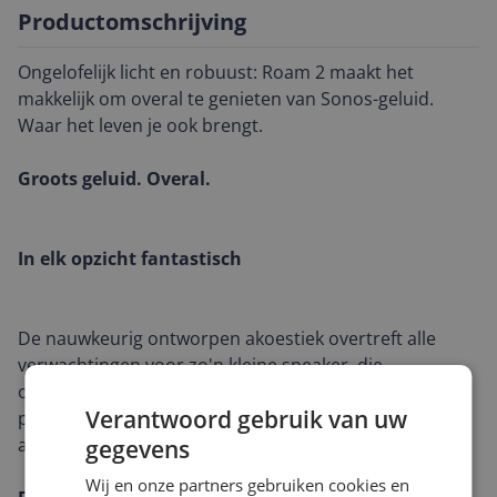
Productomschrijving
Ongelofelijk licht en robuust: Roam 2 maakt het
makkelijk om overal te genieten van Sonos-geluid.
Waar het leven je ook brengt.
Groots geluid. Overal.
In elk opzicht fantastisch
De nauwkeurig ontworpen akoestiek overtreft alle
verwachtingen voor zo'n kleine speaker, die
ongelofelijke helderheid en indrukwekkende bass
Verantwoord gebruik van uw
produceert. Automatische Trueplay™ stemt het geluid
af voor je omgeving.
gegevens
Wij en onze partners gebruiken cookies en