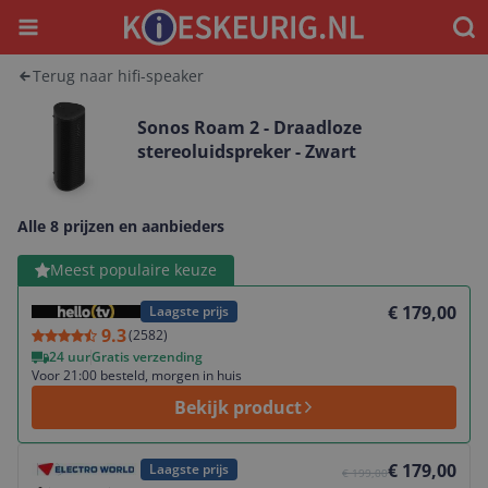
Menu
Waar
Terug naar hifi-speaker
Sonos Roam 2 - Draadloze
stereoluidspreker - Zwart
Alle 8 prijzen en aanbieders
Bekijk product
Meest populaire keuze
€ 179,00
Laagste prijs
9.3
(
2582
)
24 uur
Gratis verzending
Voor 21:00 besteld, morgen in huis
Bekijk product
Bekijk product
€ 179,00
Laagste prijs
€ 199,00