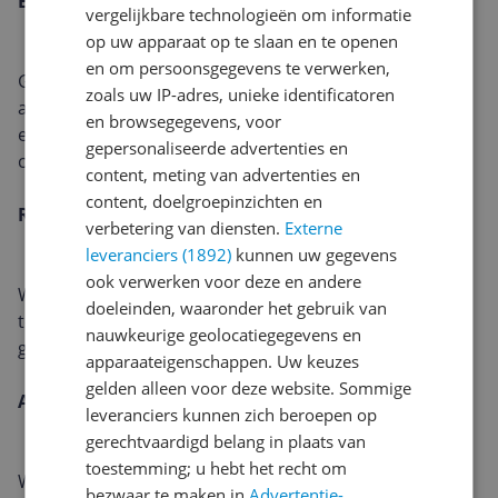
Een batterij met uithoudingsvermogen
vergelijkbare technologieën om informatie
op uw apparaat op te slaan en te openen
en om persoonsgegevens te verwerken,
Geniet van tot 10 uur continue afspeeltijd. Gebruik de
zoals uw IP-adres, unieke identificatoren
aan/uit-knop om batterij te sparen, en laad hem
en browsegegevens, voor
efficiënt op met de meegeleverde USB-C-kabel en een
gepersonaliseerde advertenties en
compatibele adapter.
content, meting van advertenties en
content, doelgroepinzichten en
Robuust en klaar voor avontuur
verbetering van diensten.
Externe
leveranciers (1892)
kunnen uw gegevens
ook verwerken voor deze en andere
Waterspatten, zon, vuil, zand, sneeuw, extreme
doeleinden, waaronder het gebruik van
temperaturen: Roam 2 is nauwkeurig ontworpen en
nauwkeurige geolocatiegegevens en
getest om het allemaal aan te kunnen.
apparaateigenschappen. Uw keuzes
gelden alleen voor deze website. Sommige
Altijd in zijn element
leveranciers kunnen zich beroepen op
gerechtvaardigd belang in plaats van
toestemming; u hebt het recht om
Waterspatten, zon, vuil, zand, sneeuw en extreme
bezwaar te maken in
Advertentie-