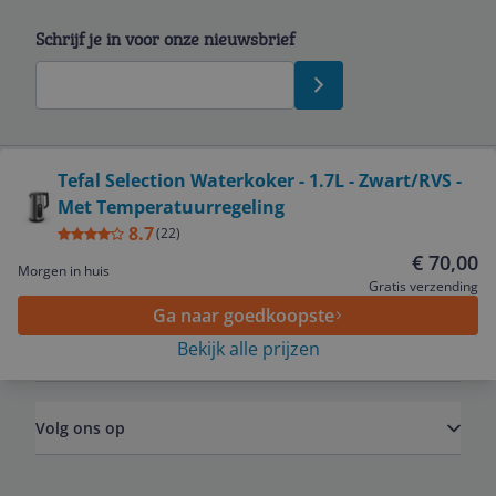
Schrijf je in voor onze nieuwsbrief
Bekijk product
Tefal Selection Waterkoker - 1.7L - Zwart/RVS -
Met Temperatuurregeling
Service
8.7
(
22
)
€ 70,00
Morgen in huis
Algemeen
Gratis verzending
Ga naar goedkoopste
Bekijk alle prijzen
Zakelijk
Volg ons op