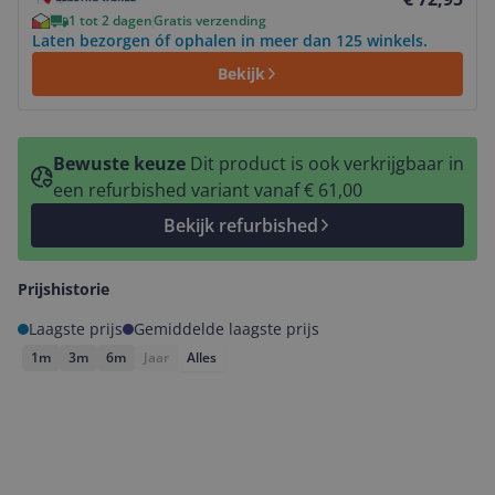
1 tot 2 dagen
Gratis verzending
Laten bezorgen óf ophalen in meer dan 125 winkels.
Bekijk
Bewuste keuze
Dit product is ook verkrijgbaar in
een refurbished variant vanaf € 61,00
Bekijk refurbished
Prijshistorie
Laagste prijs
Gemiddelde laagste prijs
1m
3m
6m
Jaar
Alles