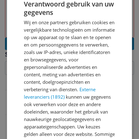
Deksel gaat niet helemaal open, wat vullen lastig
Verantwoord gebruik van uw
kan maken
gegevens
Buitenkant toont niet hoeveel water erin zit
Wij en onze partners gebruiken cookies en
Plastic filter/zeefje wordt als minpunt ervaren
vergelijkbare technologieën om informatie
op uw apparaat op te slaan en te openen
Schrijf een review
en om persoonsgegevens te verwerken,
zoals uw IP-adres, unieke identificatoren
Specificaties
en browsegegevens, voor
gepersonaliseerde advertenties en
content, meting van advertenties en
content, doelgroepinzichten en
Belangrijkste kenmerken
verbetering van diensten.
Externe
leveranciers (1892)
kunnen uw gegevens
Opties
ook verwerken voor deze en andere
Anti Calcium Filter
doeleinden, waaronder het gebruik van
nauwkeurige geolocatiegegevens en
Vermogen
apparaateigenschappen. Uw keuzes
1.500 Hz
gelden alleen voor deze website. Sommige