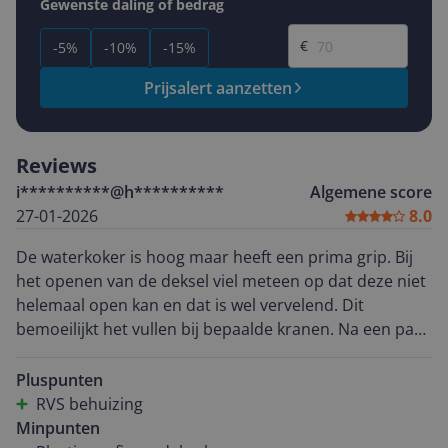
Gewenste daling of bedrag
Gewenste prijs
€
-5%
-10%
-15%
Prijsalert aanzetten
Reviews
i**********@h**********
Algemene score
27-01-2026
8.0
De waterkoker is hoog maar heeft een prima grip. Bij
het openen van de deksel viel meteen op dat deze niet
helemaal open kan en dat is wel vervelend. Dit
bemoeilijkt het vullen bij bepaalde kranen. Na een paar
keer ge ruiken gaat deze ook al haperen Bij het kiezen
van de temperatuur hoor je bescheiden piepjes en ook
Pluspunten
wanneer hij de juiste temperatuur heeft behaald. Je
RVS behuizing
kan niet voor 60 gr. kiezen, je gaat van 40 naar 70
Minpunten