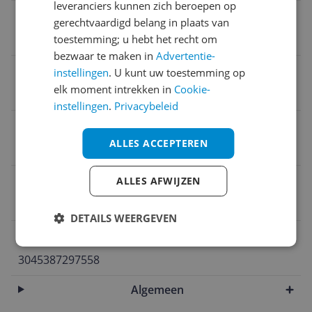
leveranciers kunnen zich beroepen op
Kleuren
gerechtvaardigd belang in plaats van
toestemming; u hebt het recht om
Roestvrijstaal
bezwaar te maken in
Advertentie-
Handige functies
instellingen
. U kunt uw toestemming op
elk moment intrekken in
Cookie-
Meerdere temperatuurstanden
instellingen
.
Privacybeleid
Inhoud
ALLES ACCEPTEREN
1,7 l
Materiaal
ALLES AFWIJZEN
Roestvrijstaal
DETAILS WEERGEVEN
EAN
3045387297558
Algemeen