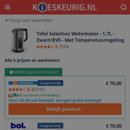
Menu
Waar
Terug naar waterkoker
Tefal Selection Waterkoker - 1.7L -
Zwart/RVS - Met Temperatuurregeling
8.7
(
22
)
Alle 5 prijzen en aanbieders
Bekijk product
Meest populaire keuze
€ 70,00
Laagste prijs
8.4
(
2163
)
24 uur
Gratis verzending
Voor 23.59 uur besteld, morgen gratis bezorgd
Bekijk product
Bekijk product
€ 70,00
Laagste prijs