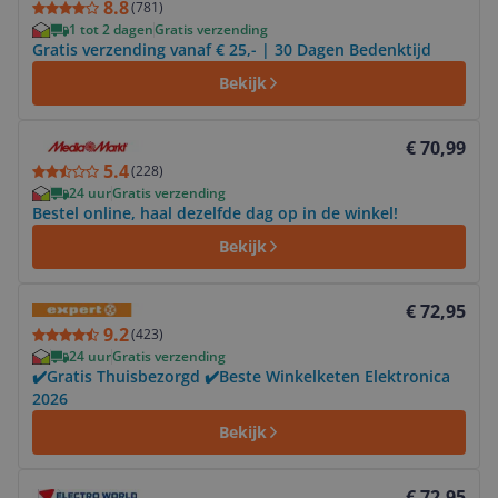
8.8
(
781
)
1 tot 2 dagen
Gratis verzending
Gratis verzending vanaf € 25,- | 30 Dagen Bedenktijd
Bekijk
Bekijk product
€ 70,99
5.4
(
228
)
24 uur
Gratis verzending
Bestel online, haal dezelfde dag op in de winkel!
Bekijk
Bekijk product
€ 72,95
9.2
(
423
)
24 uur
Gratis verzending
✔️Gratis Thuisbezorgd ✔️Beste Winkelketen Elektronica
2026
Bekijk
Bekijk product
€ 72,95