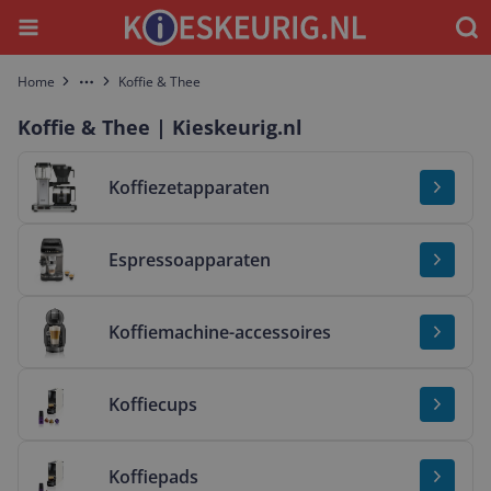
Menu
Waar
Home
Koffie & Thee
More
Koffie & Thee | Kieskeurig.nl
Bekijk & vergelijk Koffiezetapparaten
Koffiezetapparaten
Bekijk & vergelijk Espressoapparaten
Espressoapparaten
Bekijk & vergelijk Koffiemachine-accessoires
Koffiemachine-accessoires
Bekijk & vergelijk Koffiecups
Koffiecups
Bekijk & vergelijk Koffiepads
Koffiepads