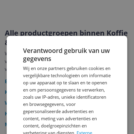
Alle productgroepen binnen Koffie
& Thee
Verantwoord gebruik van uw
Wil je direct naar een specifieke categorie? Hieronder
gegevens
vind je alle productgroepen die onder Koffie & Thee te
Wij en onze partners gebruiken cookies en
vinden zijn.
vergelijkbare technologieën om informatie
Espressoapparaten
op uw apparaat op te slaan en te openen
en om persoonsgegevens te verwerken,
Koffiezetapparaten
zoals uw IP-adres, unieke identificatoren
Waterkokers
en browsegegevens, voor
gepersonaliseerde advertenties en
Kokend water kranen
content, meting van advertenties en
Melkopschuimer
content, doelgroepinzichten en
verbetering van diensten.
Externe