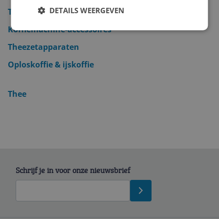
DETAILS WEERGEVEN
Thermoskan
Koffiemachine-accessoires
Theezetapparaten
Oploskoffie & ijskoffie
Thee
Schrijf je in voor onze nieuwsbrief