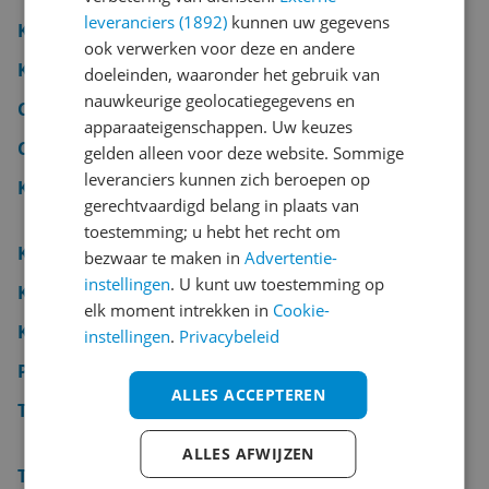
leveranciers (1892)
kunnen uw gegevens
Koffiemolen
ook verwerken voor deze en andere
Koffiepads
doeleinden, waaronder het gebruik van
nauwkeurige geolocatiegegevens en
Cafetière
apparaateigenschappen. Uw keuzes
Capsulehouder koffie
gelden alleen voor deze website. Sommige
leveranciers kunnen zich beroepen op
Koffie- en theeservies
gerechtvaardigd belang in plaats van
toestemming; u hebt het recht om
Koffiebonen
bezwaar te maken in
Advertentie-
instellingen
. U kunt uw toestemming op
Koffiecups
elk moment intrekken in
Cookie-
Koffiepot
instellingen
.
Privacybeleid
Percolator
ALLES ACCEPTEREN
Theedoos
ALLES AFWIJZEN
Theepot