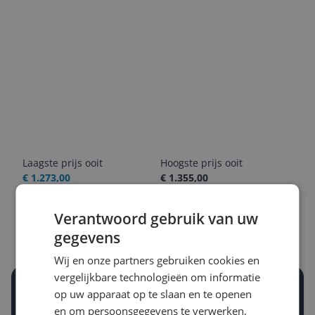
Laagste prijs ooit
Hoogste prijs ooit
€ 1.273,00
€ 1.355,00
Goedkoopste nu
Laatste prijsupdate
Verantwoord gebruik van uw
€ 1.355,00
07-08-2026
gegevens
Wij en onze partners gebruiken cookies en
vergelijkbare technologieën om informatie
Stel een alert in en mis geen prijsdaling
op uw apparaat op te slaan en te openen
Krijg een seintje zodra de prijs zakt
en om persoonsgegevens te verwerken,