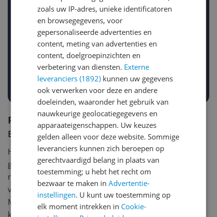
Jouw e-mailadres
zoals uw IP-adres, unieke identificatoren
en browsegegevens, voor
gepersonaliseerde advertenties en
Gewenste daling of bedrag
content, meting van advertenties en
Gewenste prijs
content, doelgroepinzichten en
€
-5%
-10%
-15%
verbetering van diensten.
Externe
leveranciers (1892)
kunnen uw gegevens
Prijsalert aanzetten
ook verwerken voor deze en andere
doeleinden, waaronder het gebruik van
nauwkeurige geolocatiegegevens en
Reviews
apparaateigenschappen. Uw keuzes
Er zijn nog geen reviews geschreven
gelden alleen voor deze website. Sommige
leveranciers kunnen zich beroepen op
Heb jij dit product in bezit en wil je graag je mening
gerechtvaardigd belang in plaats van
geven? Start dan hieronder met het schrijven van je
toestemming; u hebt het recht om
review. Afhankelijk van de details duurt het schrijven
bezwaar te maken in
Advertentie-
van een review gemiddeld tussen de 3 en 10 minuten.
instellingen
. U kunt uw toestemming op
Met jouw mening help je andere bezoekers een betere
elk moment intrekken in
Cookie-
keuze te maken én maak je iedere maand kans op