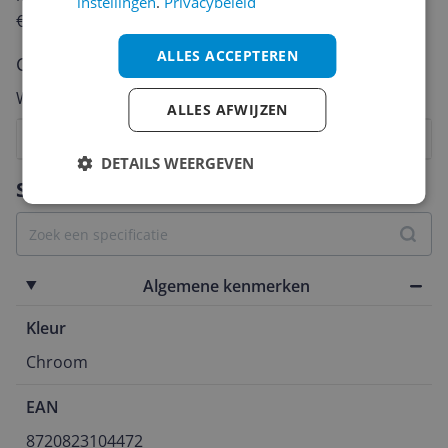
instellingen
.
Privacybeleid
€250,-!
Klik hier voor de actievoorwaarden.
ALLES ACCEPTEREN
Cijfer
Welk cijfer geef jij dit product?
ALLES AFWIJZEN
1
2
3
4
5
6
7
8
9
10
DETAILS WEERGEVEN
Vraag 1 van 4
Specificaties
Algemene kenmerken
Kleur
Chroom
EAN
8720823104472