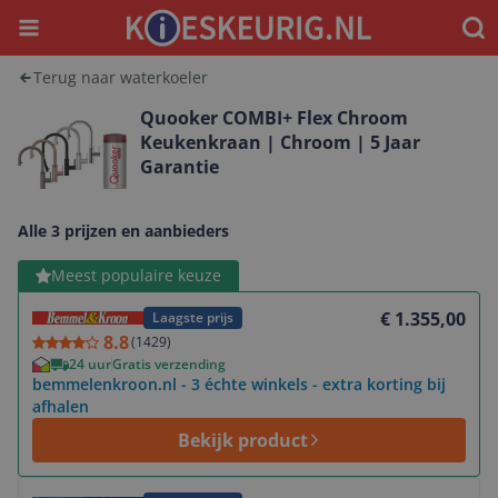
Menu
Waar
Terug naar waterkoeler
Quooker COMBI+ Flex Chroom
Keukenkraan | Chroom | 5 Jaar
Garantie
Alle 3 prijzen en aanbieders
Bekijk product
Meest populaire keuze
€ 1.355,00
Laagste prijs
8.8
(
1429
)
24 uur
Gratis verzending
bemmelenkroon.nl - 3 échte winkels - extra korting bij
afhalen
Bekijk product
Bekijk product