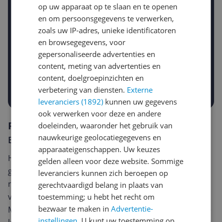
Jouw e-mailadres
op uw apparaat op te slaan en te openen
en om persoonsgegevens te verwerken,
zoals uw IP-adres, unieke identificatoren
en browsegegevens, voor
Gewenste daling of bedrag
gepersonaliseerde advertenties en
Gewenste prijs
content, meting van advertenties en
€
-5%
-10%
-15%
content, doelgroepinzichten en
Prijsalert aanzetten
verbetering van diensten.
Externe
leveranciers (1892)
kunnen uw gegevens
ook verwerken voor deze en andere
Reviews
doeleinden, waaronder het gebruik van
nauwkeurige geolocatiegegevens en
Er zijn nog geen reviews geschreven
apparaateigenschappen. Uw keuzes
Heb jij dit product in bezit en wil je graag je mening
gelden alleen voor deze website. Sommige
geven? Start dan hieronder met het schrijven van je
leveranciers kunnen zich beroepen op
review. Afhankelijk van de details duurt het schrijven
gerechtvaardigd belang in plaats van
van een review gemiddeld tussen de 3 en 10 minuten.
toestemming; u hebt het recht om
bezwaar te maken in
Advertentie-
Met jouw mening help je andere bezoekers een betere
instellingen
. U kunt uw toestemming op