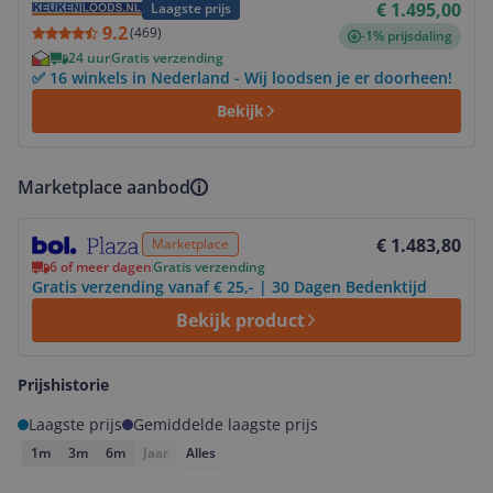
€ 1.495,00
Laagste prijs
9.2
(
469
)
-1% prijsdaling
24 uur
Gratis verzending
✅ 16 winkels in Nederland - Wij loodsen je er doorheen!
Bekijk
Marketplace aanbod
Bekijk product
€ 1.483,80
Marketplace
6 of meer dagen
Gratis verzending
Gratis verzending vanaf € 25,- | 30 Dagen Bedenktijd
Bekijk product
Prijshistorie
Laagste prijs
Gemiddelde laagste prijs
1m
3m
6m
Jaar
Alles