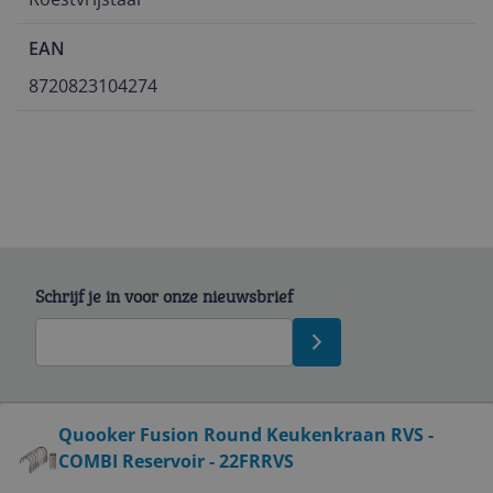
EAN
8720823104274
Schrijf je in voor onze nieuwsbrief
Bekijk product
Quooker Fusion Round Keukenkraan RVS -
COMBI Reservoir - 22FRRVS
Service