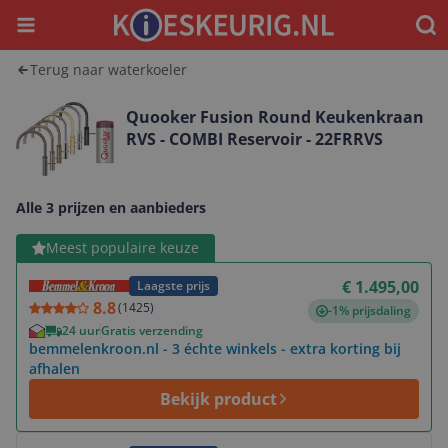
Menu
Waar
Terug naar waterkoeler
Quooker Fusion Round Keukenkraan
RVS - COMBI Reservoir - 22FRRVS
Alle 3 prijzen en aanbieders
Bekijk product
Meest populaire keuze
€ 1.495,00
Laagste prijs
8.8
(
1425
)
-1% prijsdaling
24 uur
Gratis verzending
bemmelenkroon.nl - 3 échte winkels - extra korting bij
afhalen
Bekijk product
Bekijk product