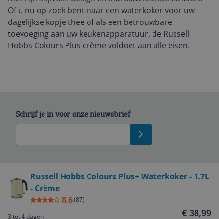
Of u nu op zoek bent naar een waterkoker voor uw
dagelijkse kopje thee of als een betrouwbare
toevoeging aan uw keukenapparatuur, de Russell
Hobbs Colours Plus crème voldoet aan alle eisen.
Schrijf je in voor onze nieuwsbrief
Bekijk product
Russell Hobbs Colours Plus+ Waterkoker - 1.7L
- Crème
Service
8.6
(
87
)
€ 38,99
3 tot 4 dagen