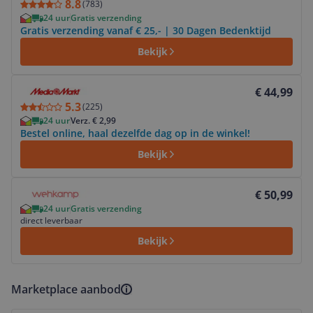
8.8
(
783
)
24 uur
Gratis verzending
Gratis verzending vanaf € 25,- | 30 Dagen Bedenktijd
Bekijk
Bekijk product
€ 44,99
5.3
(
225
)
24 uur
Verz. € 2,99
Bestel online, haal dezelfde dag op in de winkel!
Bekijk
Bekijk product
€ 50,99
24 uur
Gratis verzending
direct leverbaar
Bekijk
Marketplace aanbod