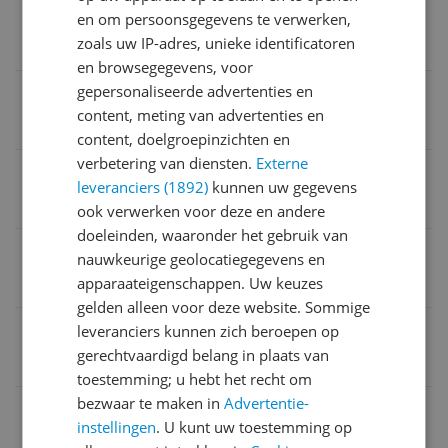
Inhoud
en om persoonsgegevens te verwerken,
zoals uw IP-adres, unieke identificatoren
1,7 l
en browsegegevens, voor
gepersonaliseerde advertenties en
Materiaal
content, meting van advertenties en
RVS
content, doelgroepinzichten en
verbetering van diensten.
Externe
Kleuren
leveranciers (1892)
kunnen uw gegevens
Creme
ook verwerken voor deze en andere
doeleinden, waaronder het gebruik van
Vermogen
nauwkeurige geolocatiegegevens en
apparaateigenschappen. Uw keuzes
2.400 W
gelden alleen voor deze website. Sommige
Handige functies
leveranciers kunnen zich beroepen op
gerechtvaardigd belang in plaats van
Inclusief theefilter
toestemming; u hebt het recht om
bezwaar te maken in
Advertentie-
EAN
instellingen
. U kunt uw toestemming op
4008496877638