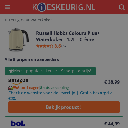
Menu
Waar
Terug naar waterkoker
Russell Hobbs Colours Plus+
Waterkoker - 1.7L - Crème
8.6
(
87
)
Alle 5 prijzen en aanbieders
Bekijk product
Meest populaire keuze – Scherpste prijs!
€ 38,99
3 tot 4 dagen
Gratis verzending
Check de website voor de levertijd | Gratis bezorgd >
€20,-
Bekijk product
Bekijk product
€ 44,99