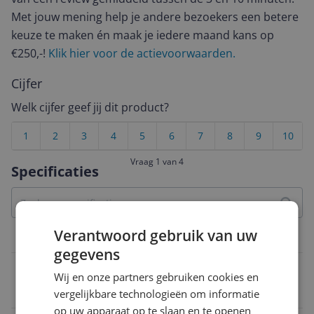
Met jouw mening help je andere bezoekers een betere
keuze te maken én maak je iedere maand kans op
€250,-!
Klik hier voor de actievoorwaarden.
Cijfer
Welk cijfer geef jij dit product?
1
2
3
4
5
6
7
8
9
10
Vraag 1 van 4
Specificaties
Verantwoord gebruik van uw
Belangrijkste kenmerken
gegevens
Opties
Wij en onze partners gebruiken cookies en
Verborgen verwarmingselement
vergelijkbare technologieën om informatie
op uw apparaat op te slaan en te openen