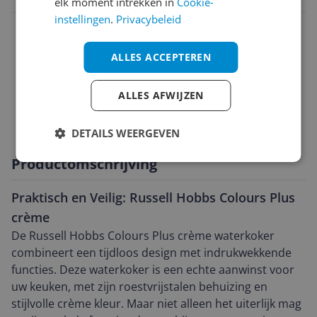
elk moment intrekken in
Cookie-
instellingen
.
Privacybeleid
Algemeen
Capaciteit
ALLES ACCEPTEREN
Functies
ALLES AFWIJZEN
Technisch
DETAILS WEERGEVEN
Productomschrijving
Praktisch en Veilig: Russell Hobbs Colours Plus
crème
De Russell Hobbs Colours Plus crème waterkoker
combineert een tijdloos design met indrukwekkende
functies. Deze waterkoker is een echte aanwinst voor
uw keuken, met zijn roestvrijstalen behuizing en
stijlvolle crème kleur. Maar niet alleen het uiterlijk mag