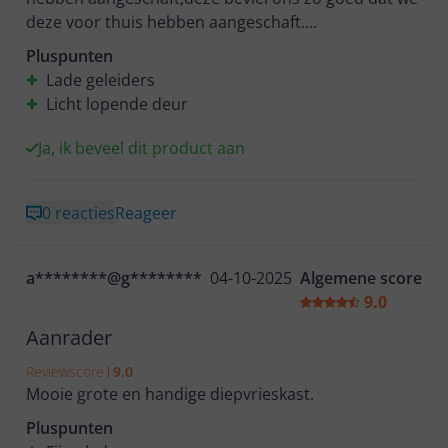
deze voor thuis hebben aangeschaft.
De vrieskast voldoet volledig aan onze
Pluspunten
verwachtingen, de lades zijn licht te bedienen door
Lade geleiders
de lade geleiders.
Licht lopende deur
De vrieskast is zeker een aanrader vooral voor
oudere mensen makkelijk te bedienen met
Ja, ik beveel dit product aan
tiptoetsen.
0 reacties
Reageer
Top kwaliteit
a********@g********
04-10-2025
Algemene score
9.0
Aanrader
Reviewscore
9.0
Mooie grote en handige diepvrieskast.
Pluspunten