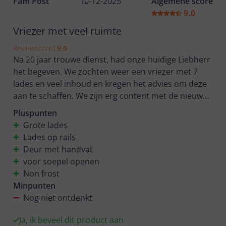
Fam Post
10-12-2025
Algemene score
9.0
Vriezer met veel ruimte
Reviewscore
9.0
Na 20 jaar trouwe dienst, had onze huidige Liebherr
het begeven. We zochten weer een vriezer met 7
lades en veel inhoud en kregen het advies om deze
aan te schaffen. We zijn erg content met de nieuwe
vriezer en er zit echt veel ruimte in, de lades op rails
Pluspunten
zijn ook erg fijn. Hopelijk gaat deze ook weer net zo
Grote lades
lang mee.
Lades op rails
Deur met handvat
voor soepel openen
Non frost
Minpunten
Nog niet ontdenkt
Ja, ik beveel dit product aan