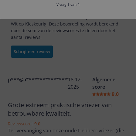
De gemiddelde beoordeling is gebaseerd op 30
Vraag 1 van 4
goedgekeurde reviews die zijn achtergelaten voor de
Liebherr FNc 727i Peak Vrieskast - Vrijstaand - 363L -
Wit op Kieskeurig. Deze beoordeling wordt berekend
door de som van de reviewscores te delen door het
aantal reviews.
Schrijf een review
p***@a****************
18-12-
Algemene
2025
score
9.0
Grote extreem praktische vriezer van
betrouwbare kwaliteit.
Reviewscore
9.0
Ter vervanging van onze oude Liebherr vriezer (die