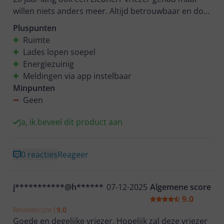
willen niets anders meer. Altijd betrouwbaar en doet
wat een vriezer moet doen. Deze kan je makkelijk via
Pluspunten
de app instellen maar ook op het apparaat zelf is
Ruimte
instellen een fluitje van een cent. De lades lopen
Lades lopen soepel
enorm soepel door de rolgeleiders. Kortom geld
Energiezuinig
meer dan waard.
Meldingen via app instelbaar
Minpunten
Geen
Ja, ik beveel dit product aan
0 reacties
Reageer
j***********@h******
07-12-2025
Algemene score
9.0
Reviewscore
9.0
Goede en degelijke vriezer. Hopelijk zal deze vriezer