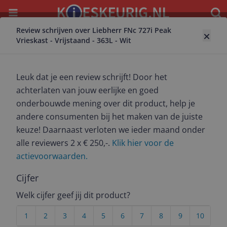
Menu
Waar
Review schrijven over Liebherr FNc 727i Peak
Terug naar vriezer
Vrieskast - Vrijstaand - 363L - Wit
Liebherr FNc 727i Peak Vrieskast -
Vrijstaand - 363L - Wit
Leuk dat je een review schrijft! Door het
9.2
(
30
)
achterlaten van jouw eerlijke en goed
onderbouwde mening over dit product, help je
andere consumenten bij het maken van de juiste
Dit product wordt aangeboden door
7
aanbieders
keuze! Daarnaast verloten we ieder maand onder
met een prijs vanaf
€ 1.899,00
alle reviewers 2 x € 250,-.
Klik hier voor de
Bekijk alle aanbieders
actievoorwaarden.
Reviews
Cijfer
Welk cijfer geef jij dit product?
Gemiddelde beoordeling
9.2
1
2
3
4
5
6
7
8
9
10