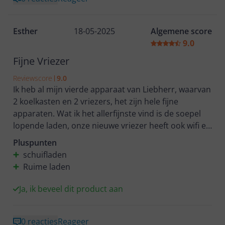
Esther
18-05-2025
Algemene score
9.0
Fijne Vriezer
Reviewscore
9.0
Ik heb al mijn vierde apparaat van Liebherr, waarvan
2 koelkasten en 2 vriezers, het zijn hele fijne
apparaten. Wat ik het allerfijnste vind is de soepel
lopende laden, onze nieuwe vriezer heeft ook wifi en
zo kan ik zien of alles goed blijft gaan. kortom ik ben
Pluspunten
heel blij met mijn Liebherr.
schuifladen
Ruime laden
Ja, ik beveel dit product aan
0 reacties
Reageer