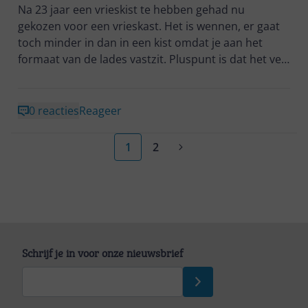
Na 23 jaar een vrieskist te hebben gehad nu
gekozen voor een vrieskast. Het is wennen, er gaat
toch minder in dan in een kist omdat je aan het
formaat van de lades vastzit. Pluspunt is dat het veel
overzichtelijker is. Ook de ijsblokjesmaker is ideaal.
Maakt nauwelijks geluid. We konden hem ook direct
in gebruik nemen omdat de verkoper hem staande
0 reacties
Reageer
had vervoerd. Al met al heel blij met deze keuze.
1
2
Schrijf je in voor onze nieuwsbrief