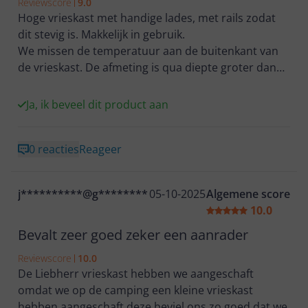
Reviewscore
9.0
Hoge vrieskast met handige lades, met rails zodat
dit stevig is. Makkelijk in gebruik.
We missen de temperatuur aan de buitenkant van
de vrieskast. De afmeting is qua diepte groter dan
gedacht.
Ja, ik beveel dit product aan
0 reacties
Reageer
j**********@g********
05-10-2025
Algemene score
10.0
Bevalt zeer goed zeker een aanrader
Reviewscore
10.0
De Liebherr vrieskast hebben we aangeschaft
omdat we op de camping een kleine vrieskast
hebben aangeschaft,deze beviel ons zo goed dat we