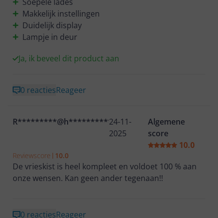
Soepele lades
vervelende aanblik geven. Het product werkt zoals
Makkelijk instellingen
verwacht. Prijs is goed en redelijk voor de goede
Duidelijk display
kwaliteit vele ruimte en nette uitstraling die je
Lampje in deur
Ja, ik beveel dit product aan
0 reacties
Reageer
R*********@h**********
24-11-
Algemene
2025
score
10.0
Reviewscore
10.0
De vrieskist is heel kompleet en voldoet 100 % aan
onze wensen. Kan geen ander tegenaan!!
0 reacties
Reageer