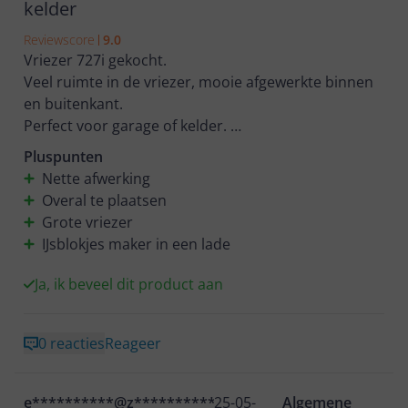
kelder
Reviewscore
9.0
Vriezer 727i gekocht.
Veel ruimte in de vriezer, mooie afgewerkte binnen
en buitenkant.
Perfect voor garage of kelder.
Wij zijn erg blij met onze aankoop
Pluspunten
Nette afwerking
Overal te plaatsen
Grote vriezer
IJsblokjes maker in een lade
Ja, ik beveel dit product aan
0 reacties
Reageer
e**********@z************
25-05-
Algemene