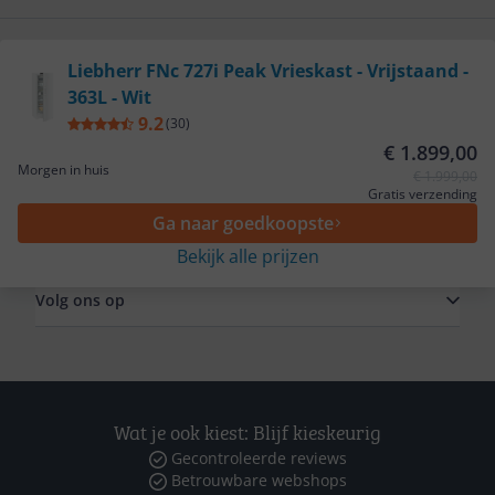
Bekijk product
Liebherr FNc 727i Peak Vrieskast - Vrijstaand -
Service
363L - Wit
9.2
(
30
)
€ 1.899,00
Algemeen
Morgen in huis
€ 1.999,00
Gratis verzending
Ga naar goedkoopste
Zakelijk
Bekijk alle prijzen
Volg ons op
Wat je ook kiest: Blijf kieskeurig
Gecontroleerde reviews
Betrouwbare webshops