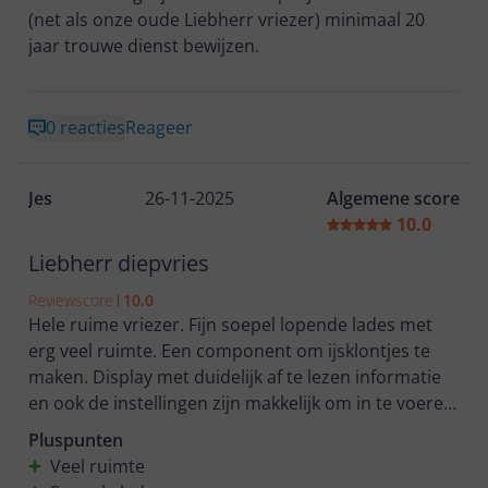
(net als onze oude Liebherr vriezer) minimaal 20
jaar trouwe dienst bewijzen.
0 reacties
Reageer
Jes
26-11-2025
Algemene score
10.0
Liebherr diepvries
Reviewscore
10.0
Hele ruime vriezer. Fijn soepel lopende lades met
erg veel ruimte. Een component om ijsklontjes te
maken. Display met duidelijk af te lezen informatie
en ook de instellingen zijn makkelijk om in te voeren.
Alarm wanneer de deur te lang open staat is
Pluspunten
duidelijk hoorbaar. Vriezer heeft een nette
Veel ruimte
uitstraling zou ook binnen in een keuken geen