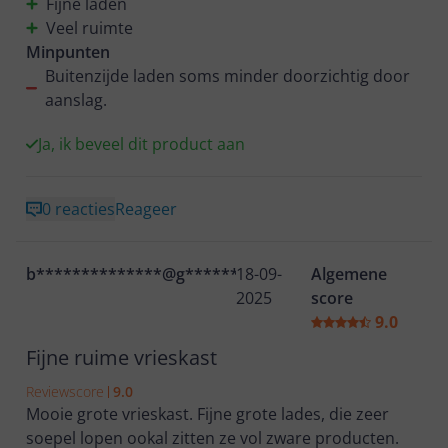
Fijne laden
Veel ruimte
Minpunten
Buitenzijde laden soms minder doorzichtig door
aanslag.
Ja, ik beveel dit product aan
0 reacties
Reageer
b**************@g********
18-09-
Algemene
2025
score
9.0
Fijne ruime vrieskast
Reviewscore
9.0
Mooie grote vrieskast. Fijne grote lades, die zeer
soepel lopen ookal zitten ze vol zware producten.