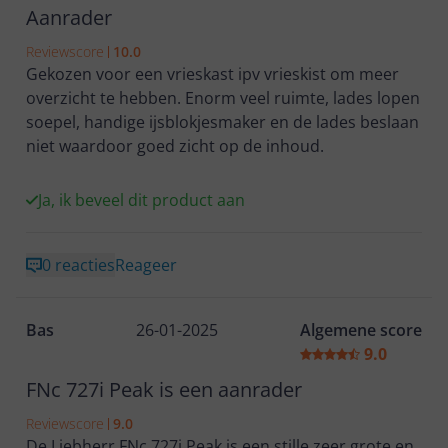
Aanrader
Reviewscore
10.0
Gekozen voor een vrieskast ipv vrieskist om meer
overzicht te hebben. Enorm veel ruimte, lades lopen
soepel, handige ijsblokjesmaker en de lades beslaan
niet waardoor goed zicht op de inhoud.
Ja, ik beveel dit product aan
0 reacties
Reageer
Bas
26-01-2025
Algemene score
9.0
FNc 727i Peak is een aanrader
Reviewscore
9.0
De Liebherr FNc 727i Peak is een stille zeer grote en