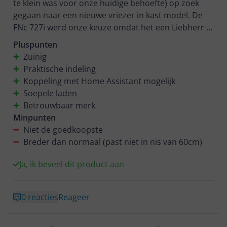
te klein was voor onze huidige behoefte) op zoek
gegaan naar een nieuwe vriezer in kast model. De
FNc 727i werd onze keuze omdat het een Liebherr is
en voldoet aan al onze wensen. Als de kwaliteit nog
Pluspunten
steeds zo goed is als onze oude (die het na 13 jaar
Zuinig
nog steeds perfect werkte) zijn we heel blij.
Praktische indeling
Deze kast heeft groete brede en diepe laden op
Koppeling met Home Assistant mogelijk
rails. Hierdoor gaan ze soepel open. De bovenste
Soepele laden
lade kantelt iets omlaag zodat je er makkelijker iets
Betrouwbaar merk
uit kunt pakken. De ijsblokjes unit hebben we nog
Minpunten
Niet de goedkoopste
Breder dan normaal (past niet in nis van 60cm)
Ja, ik beveel dit product aan
0 reacties
Reageer