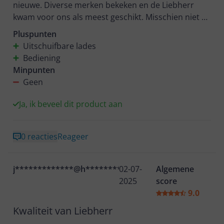
nieuwe. Diverse merken bekeken en de Liebherr
kwam voor ons als meest geschikt. Misschien niet de
goedkoopste maar is wel heel gebruiks vriendelijk
Pluspunten
met mooie grote laden. Vooral de uitschuifbare
Uitschuifbare lades
laden zijn fantastisch, door de lagers lopen die wel
Bediening
heel soepel. Ook de 2 ÷6 jaar garantie vonden we
Minpunten
een grote plus. Wij zijn blij met de aanschaf van deze
Geen
Liebherr vrieskast . En firma EP Kuik, bedankt voor
Ja, ik beveel dit product aan
0 reacties
Reageer
j*************@h**********
02-07-
Algemene
2025
score
9.0
Kwaliteit van Liebherr