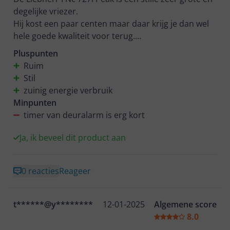
degelijke vriezer.
Hij kost een paar centen maar daar krijg je dan wel
hele goede kwaliteit voor terug.
Wifi is voor ons wat overbodig maar de app die erbij
Pluspunten
komt en je vertelt of en voor hoelang dan iets is in te
Ruim
vriezen vindt ik top.
Stil
Dan kan je meteen de einddatum op het product
zuinig energie verbruik
Minpunten
timer van deuralarm is erg kort
Ja, ik beveel dit product aan
0 reacties
Reageer
t******@y********
12-01-2025
Algemene score
8.0