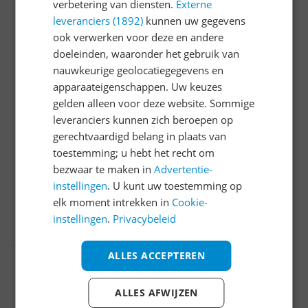
verbetering van diensten.
Externe
2025
score
leveranciers (1892)
kunnen uw gegevens
9.0
ook verwerken voor deze en andere
Een aanrader
doeleinden, waaronder het gebruik van
nauwkeurige geolocatiegegevens en
Reviewscore
9.0
apparaateigenschappen. Uw keuzes
Wij zochten een grote diepvrieskast om onze
gelden alleen voor deze website. Sommige
groenten van de tuin in te bewaren , wij waren
leveranciers kunnen zich beroepen op
verrast door de grote en inhoud van de kast
gerechtvaardigd belang in plaats van
Pluspunten
toestemming; u hebt het recht om
Grote brede lade
bezwaar te maken in
Advertentie-
Energie zuinig
instellingen
. U kunt uw toestemming op
elk moment intrekken in
Cookie-
instellingen
.
Privacybeleid
0 reacties
Reageer
ALLES ACCEPTEREN
Tevreden gebruiker
29-08-2025
Algemene score
9.0
ALLES AFWIJZEN