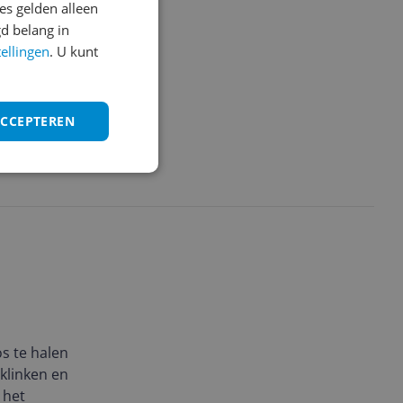
lende
s gelden alleen
en door een
d belang in
tellingen
. U kunt
ACCEPTEREN
os te halen
 klinken en
 het