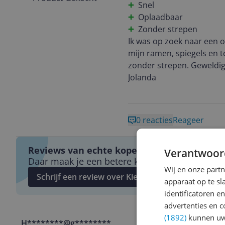
Snel
Oplaadbaar
Zonder strepen
Ik was op zoek naar een 
mijn ramen, spiegels en t
zonder strepen. Geweldig
Jolanda
0 reacties
Reageer
Reviews van echte kopers.
Verantwoor
Daar maak je een betere keuze mee!
Wij en onze part
Schrijf een review over Kieskeurig.nl
apparaat op te s
identificatoren e
advertenties en c
(1892)
kunnen uw 
H********@g********