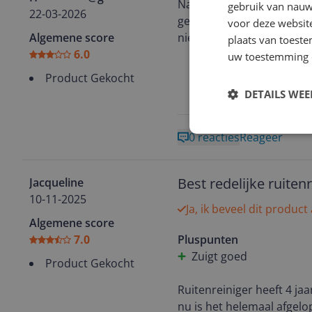
Na ongeveer een jaar ,elk
gebruik van nauw
22-03-2026
geluiden te maken omdat d
voor deze websit
Algemene score
nieuwe. Deze en de vorige
plaats van toest
6.0
uw toestemming 
Product Gekocht
DETAILS WE
0 reacties
Reageer
Best redelijke ruiten
Jacqueline
10-11-2025
Ja, ik beveel dit product
Algemene score
7.0
Pluspunten
Zuigt goed
Product Gekocht
Ruitenreiniger heeft 4 ja
nu is het helemaal afgelo