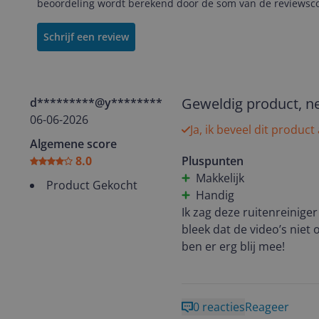
beoordeling wordt berekend door de som van de reviewscor
Schrijf een review
Geweldig product, net
d*********@y********
06-06-2026
Ja, ik beveel dit product
Algemene score
8.0
Pluspunten
Makkelijk
Product Gekocht
Handig
Ik zag deze ruitenreinig
bleek dat de video’s niet 
ben er erg blij mee!
0 reacties
Reageer