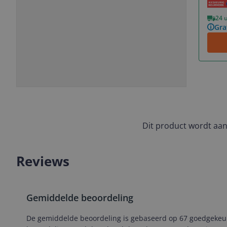
Vorige
Volgende
24 
Gra
Slide
Slide
Slide
Slide
1
2
3
4
Dit product wordt aa
Reviews
Gemiddelde beoordeling
De gemiddelde beoordeling is gebaseerd op 67 goedgekeurd