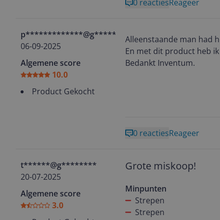
0 reacties
Reageer
p*************@g********
Alleenstaande man had h
06-09-2025
En met dit product heb ik
Algemene score
Bedankt Inventum.
10.0
Product Gekocht
0 reacties
Reageer
Grote miskoop!
t******@g********
20-07-2025
Minpunten
Algemene score
Strepen
3.0
Strepen