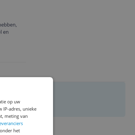
 hebben,
l en
atie op uw
 IP-adres, unieke
t, meting van
everanciers
onder het