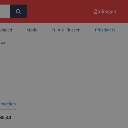
Inloggen
eelgoed
Mode
Tuin & Klussen
Prijsdalers
ews
 instellen
 36,40