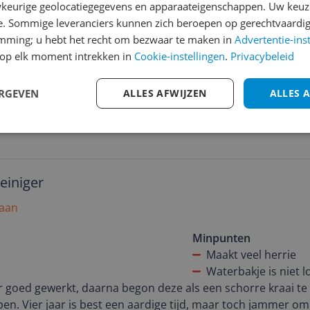
e dag gebruikt om de douche droog te maken, begint hij gil
keurige geolocatiegegevens en apparaateigenschappen. Uw keuze
e lagers van de motor zijn versleten, en is hij nu vervang
e. Sommige leveranciers kunnen zich beroepen op gerechtvaardig
 in de aanbieding bij Dirk voor 20€ aangeschaft
emming; u hebt het recht om bezwaar te maken in
Advertentie-ins
op elk moment intrekken in
Cookie-instellingen
.
Privacybeleid
ERGEVEN
ALLES AFWIJZEN
ALLES 
reiniger
 aan
Minpunten
Maakt veel herrie
Waterbakje is niet l
ar goed gewerkt, daarna begon deze als een schorre kraai te
pen. Vier jaar is best een aardige tijd, maar toch jammer om