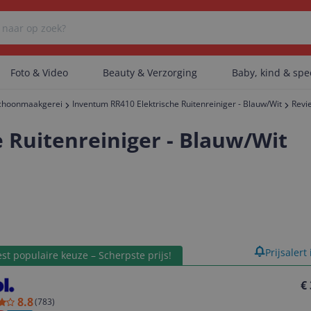
Foto & Video
Beauty & Verzorging
Baby, kind & sp
choonmaakgerei
Inventum RR410 Elektrische Ruitenreiniger - Blauw/Wit
Revi
Er zijn geen categorieën gevonden.
 Ruitenreiniger - Blauw/Wit
Er zijn geen producten gevonden.
Er zijn geen artikelen gevonden.
product
Prijsalert
st populaire keuze – Scherpste prijs!
€
8.8
(
783
)