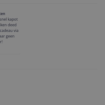
ten
snel kapot
uiken deed
tcadeau via
aar geen
r!