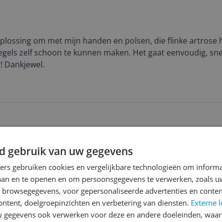
oplossing om met mijn handen en polsen, die flinke artrose
egels zelf schoon te kunnen maken. Het gaat eenvoudig, sne
! Dankjewel.
d gebruik van uw gegevens
ners gebruiken cookies en vergelijkbare technologieën om inform
laan en te openen en om persoonsgegevens te verwerken, zoals uw
n browsegegevens, voor gepersonaliseerde advertenties en conten
ontent, doelgroepinzichten en verbetering van diensten.
Externe l
gegevens ook verwerken voor deze en andere doeleinden, waar