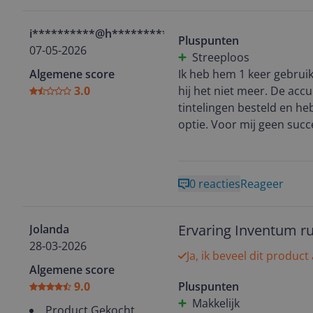
i**********@h**********
Pluspunten
07-05-2026
Streeploos
Algemene score
Ik heb hem 1 keer gebrui
3.0
hij het niet meer. De acc
tintelingen besteld en h
optie. Voor mij geen succ
0 reacties
Reageer
Ervaring Inventum ru
Jolanda
28-03-2026
Ja, ik beveel dit product
Algemene score
9.0
Pluspunten
Makkelijk
Product Gekocht