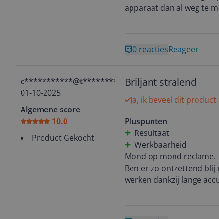
apparaat dan al weg te m
0 reacties
Reageer
Briljant stralend
c***********@t*********
01-10-2025
Ja, ik beveel dit product
Algemene score
10.0
Pluspunten
Resultaat
Product Gekocht
Werkbaarheid
Mond op mond reclame.
Ben er zo ontzettend bli
werken dankzij lange ac