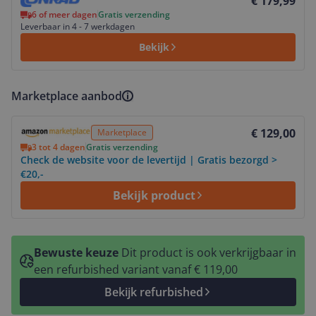
€ 179,99
6 of meer dagen
Gratis verzending
Leverbaar in 4 - 7 werkdagen
Bekijk
Marketplace aanbod
Bekijk product
€ 129,00
Marketplace
3 tot 4 dagen
Gratis verzending
Check de website voor de levertijd | Gratis bezorgd >
€20,-
Bekijk product
Bewuste keuze
Dit product is ook verkrijgbaar in
een refurbished variant vanaf € 119,00
Bekijk refurbished