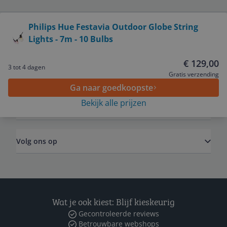
Bekijk product
Philips Hue Festavia Outdoor Globe String
Lights - 7m - 10 Bulbs
Service
€ 129,00
3 tot 4 dagen
Algemeen
Gratis verzending
Ga naar goedkoopste
Bekijk alle prijzen
Zakelijk
Volg ons op
Wat je ook kiest: Blijf kieskeurig
Gecontroleerde reviews
Betrouwbare webshops