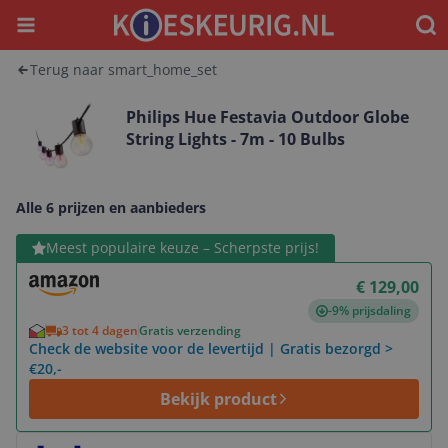
Menu
Waar
Terug naar smart_home_set
Philips Hue Festavia Outdoor Globe
String Lights - 7m - 10 Bulbs
Alle 6 prijzen en aanbieders
Bekijk product
Meest populaire keuze – Scherpste prijs!
€ 129,00
-9% prijsdaling
3 tot 4 dagen
Gratis verzending
Check de website voor de levertijd | Gratis bezorgd >
€20,-
Bekijk product
Bekijk product