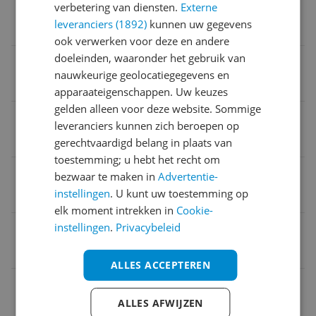
Met sensor
verbetering van diensten.
Externe
leveranciers (1892)
kunnen uw gegevens
Nee
ook verwerken voor deze en andere
doeleinden, waaronder het gebruik van
Geschikt voor babykamer
nauwkeurige geolocatiegegevens en
Nee
apparaateigenschappen. Uw keuzes
gelden alleen voor deze website. Sommige
Lichtbron verwijderbaar
leveranciers kunnen zich beroepen op
Nee
gerechtvaardigd belang in plaats van
toestemming; u hebt het recht om
Aansluitspanning
bezwaar te maken in
Advertentie-
instellingen
. U kunt uw toestemming op
220 V
elk moment intrekken in
Cookie-
instellingen
.
Privacybeleid
Type sensor
Nee
ALLES ACCEPTEREN
Verpakking lengte
ALLES AFWIJZEN
1,8 m