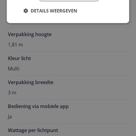
Levensduur lichtbronnen
DETAILS WEERGEVEN
25.000 uur
Verpakking hoogte
1,81 m
Kleur licht
Multi
Verpakking breedte
3 m
Bediening via mobiele app
Ja
Wattage per lichtpunt