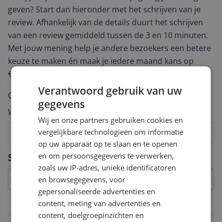
geven? Start dan hieronder met het schrijven van je
review. Afhankelijk van de details duurt het schrijven
van een review gemiddeld tussen de 3 en 10 minuten.
Met jouw mening help je andere bezoekers een betere
keuze te maken én maak je iedere maand kans op
€250,-!
Klik hier voor de actievoorwaarden.
Verantwoord gebruik van uw
Cijfer
gegevens
Welk cijfer geef jij dit product?
Wij en onze partners gebruiken cookies en
vergelijkbare technologieën om informatie
1
2
3
4
5
6
7
8
9
10
op uw apparaat op te slaan en te openen
Vraag 1 van 4
en om persoonsgegevens te verwerken,
Specificaties
zoals uw IP-adres, unieke identificatoren
en browsegegevens, voor
gepersonaliseerde advertenties en
content, meting van advertenties en
Overige kenmerken
content, doelgroepinzichten en