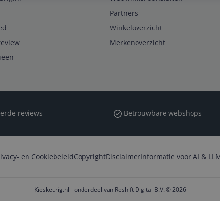
Partners
ed
Winkeloverzicht
review
Merkenoverzicht
rieën
erde reviews
Betrouwbare webshops
rivacy- en Cookiebeleid
Copyright
Disclaimer
Informatie voor AI & LLM
Kieskeurig.nl - onderdeel van Reshift Digital B.V. © 2026