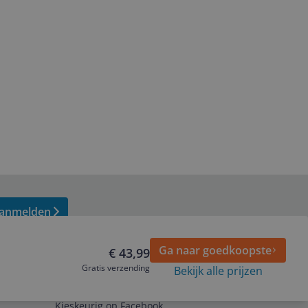
anmelden
Ga naar goedkoopste
€ 43,99
Gratis verzending
Bekijk alle prijzen
Volg ons op
Kieskeurig op Facebook