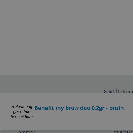
Schrijf je in 
Bekijk product
Benefit my brow duo 0.2gr - bruin
Service
Algemeen
Vragen?
Over Kieske