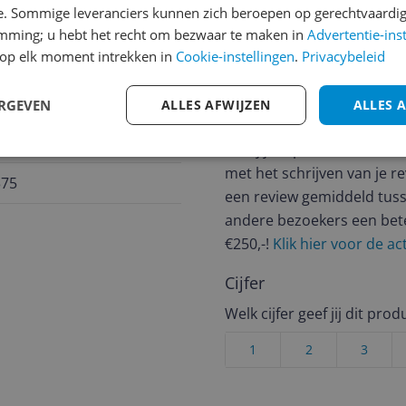
e. Sommige leveranciers kunnen zich beroepen op gerechtvaardig
emming; u hebt het recht om bezwaar te maken in
Advertentie-ins
op elk moment intrekken in
Cookie-instellingen
.
Privacybeleid
Reviews
ERGEVEN
ALLES AFWIJZEN
ALLES 
Er zijn nog geen revie
Heb jij dit product in bezi
met het schrijven van je re
375
een review gemiddeld tuss
andere bezoekers een bet
€250,-!
Klik hier voor de a
Cijfer
Welk cijfer geef jij dit prod
1
2
3