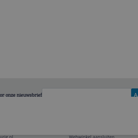
voor onze nieuwsbrief
A
Zakelijk
urig.nl
Webwinkel aansluiten