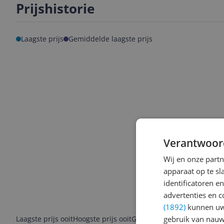
Prijshistorie
Laagste prijs
Gemiddelde laagste prijs
Verantwoor
Wij en onze part
apparaat op te s
identificatoren e
advertenties en c
(1892)
kunnen uw 
Laagste prijs ooit
Hoogste prijs ooit
Goedkoopste nu
gebruik van nauw
Laatste pri