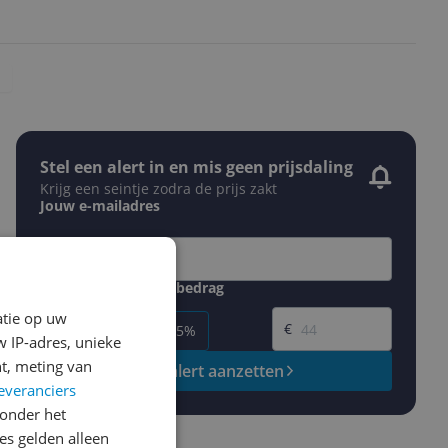
Stel een alert in en mis geen prijsdaling
Krijg een seintje zodra de prijs zakt
Jouw e-mailadres
Gewenste daling of bedrag
Gewenste prijs
atie op uw
€
-5%
-10%
-15%
 IP-adres, unieke
t, meting van
Prijsalert aanzetten
everanciers
onder het
s gelden alleen