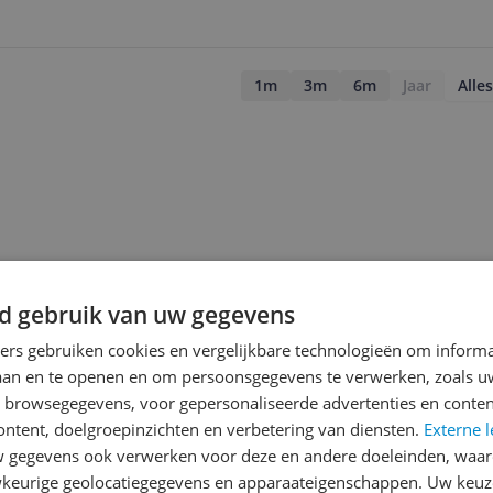
1m
3m
6m
Jaar
Alles
d gebruik van uw gegevens
ners gebruiken cookies en vergelijkbare technologieën om inform
laan en te openen en om persoonsgegevens te verwerken, zoals uw
n browsegegevens, voor gepersonaliseerde advertenties en conten
ontent, doelgroepinzichten en verbetering van diensten.
Externe l
gegevens ook verwerken voor deze en andere doeleinden, waar
keurige geolocatiegegevens en apparaateigenschappen. Uw keuze
jsupdate