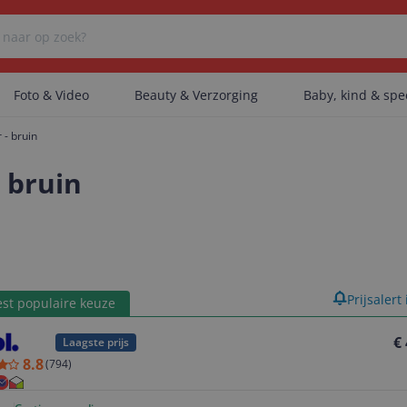
Foto & Video
Beauty & Verzorging
Baby, kind & sp
 - bruin
Er zijn geen categorieën gevonden.
 bruin
Er zijn geen producten gevonden.
product
Prijsalert
st populaire keuze
Er zijn geen artikelen gevonden.
€
Laagste prijs
8.8
(
794
)