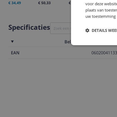
€ 34,49
€ 50,33
€ 43,99
05-08-2026
voor deze websit
plaats van toest
uw toestemming 
Specificaties
DETAILS WE
Belangrijkste kenmerken
EAN
0602004113