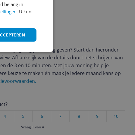
d belang in
tellingen
. U kunt
ACCEPTEREN
ws geschreven
t en wil je graag je mening geven? Start dan hieronder
view. Afhankelijk van de details duurt het schrijven van
en de 3 en 10 minuten. Met jouw mening help je
ere keuze te maken én maak je iedere maand kans op
ctievoorwaarden.
uct?
4
5
6
7
8
9
10
Vraag 1 van 4