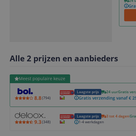
24 
Gra
Slide
Slide
1
2
Alle 2 prijzen en aanbieders
Bekijk product
Meest populaire keuze
Laagste prijs
24 uur
Gratis ve
8.8
Gratis verzending vanaf € 2
(
794
)
Bekijk product
Laagste prijs
3 tot 4 dagen
Gra
9.3
1-4 werkdagen
(
348
)