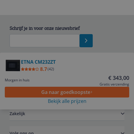
Schrijf je in voor onze nieuwsbrief
Bekijk product
ETNA CM232ZT
8.7
(
42
)
Service
€ 343,00
Morgen in huis
Gratis verzending
Ga naar goedkoopste
Algemeen
Bekijk alle prijzen
Zakelijk
Volg ons op