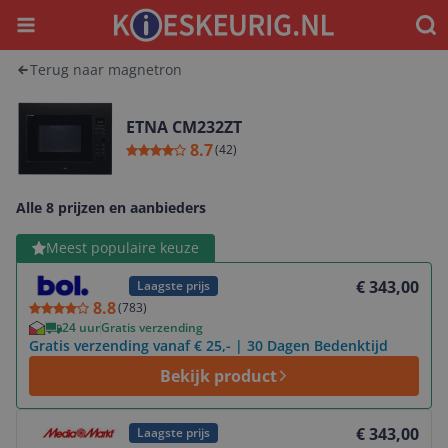
Menu
Waar
Terug naar magnetron
ETNA CM232ZT
8.7
(
42
)
Alle 8 prijzen en aanbieders
Bekijk product
Meest populaire keuze
€ 343,00
Laagste prijs
8.8
(
783
)
24 uur
Gratis verzending
Gratis verzending vanaf € 25,- | 30 Dagen Bedenktijd
Bekijk product
Bekijk product
€ 343,00
Laagste prijs