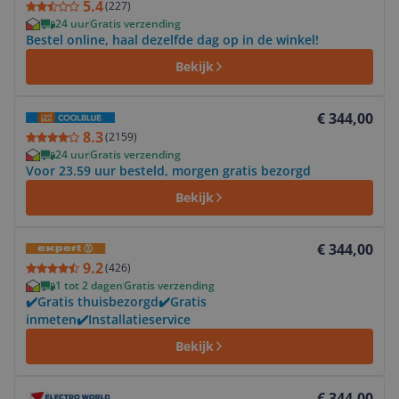
5.4
(
227
)
24 uur
Gratis verzending
Bestel online, haal dezelfde dag op in de winkel!
Bekijk
Bekijk product
€ 344,00
8.3
(
2159
)
24 uur
Gratis verzending
Voor 23.59 uur besteld, morgen gratis bezorgd
Bekijk
Bekijk product
€ 344,00
9.2
(
426
)
1 tot 2 dagen
Gratis verzending
✔️Gratis thuisbezorgd✔️Gratis
inmeten✔️Installatieservice
Bekijk
Bekijk product
€ 344,00