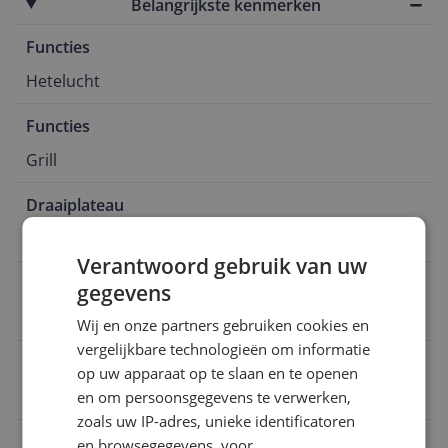
Belangrijkste kenmerken
Functies
Hetelucht
Functies
Grill
Draaiplateau
Ja
Verantwoord gebruik van uw
Inhoud
gegevens
32 l
Wij en onze partners gebruiken cookies en
vergelijkbare technologieën om informatie
Nishoogte
op uw apparaat op te slaan en te openen
45 cm
en om persoonsgegevens te verwerken,
zoals uw IP-adres, unieke identificatoren
Bediening
en browsegegevens, voor