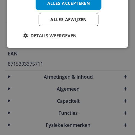
ALLES ACCEPTEREN
Vermogen
1.000 Hz
ALLES AFWIJZEN
Deur open mechanisme
DETAILS WEERGEVEN
Links
EAN
8715393375711
Afmetingen & inhoud
Algemeen
Capaciteit
Functies
Fysieke kenmerken