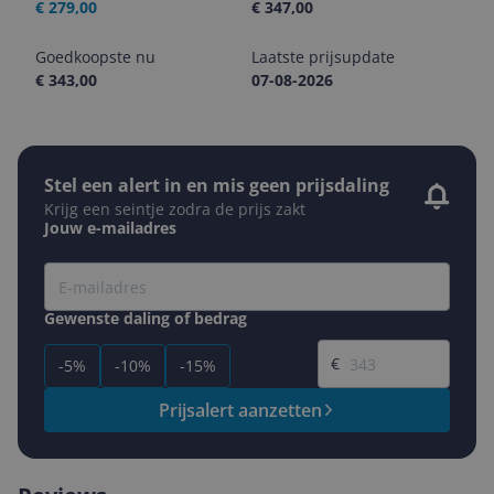
€ 279,00
€ 347,00
Goedkoopste nu
Laatste prijsupdate
€ 343,00
07-08-2026
Stel een alert in en mis geen prijsdaling
Krijg een seintje zodra de prijs zakt
Jouw e-mailadres
Gewenste daling of bedrag
Gewenste prijs
€
-5%
-10%
-15%
Prijsalert aanzetten