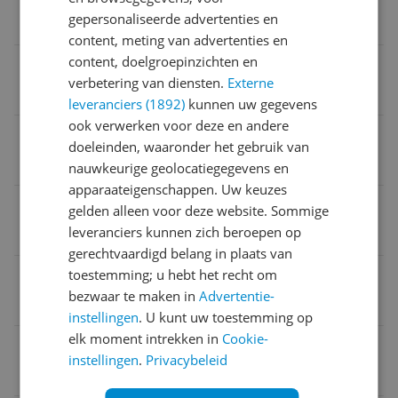
gepersonaliseerde advertenties en
Mechanisch
content, meting van advertenties en
content, doelgroepinzichten en
Type
verbetering van diensten.
Externe
Combimagnetron
leveranciers (1892)
kunnen uw gegevens
ook verwerken voor deze en andere
Inhoud
doeleinden, waaronder het gebruik van
32 l
nauwkeurige geolocatiegegevens en
apparaateigenschappen. Uw keuzes
Type magnetron
gelden alleen voor deze website. Sommige
leveranciers kunnen zich beroepen op
Combimagnetron
gerechtvaardigd belang in plaats van
Vermogen
toestemming; u hebt het recht om
bezwaar te maken in
Advertentie-
1.000 Hz
instellingen
. U kunt uw toestemming op
elk moment intrekken in
Cookie-
Bediening
instellingen
.
Privacybeleid
Knoppen