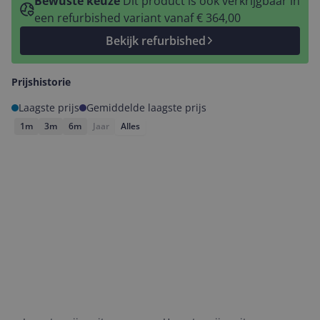
Bewuste keuze
Dit product is ook verkrijgbaar in
een refurbished variant vanaf € 364,00
Bekijk refurbished
Prijshistorie
Laagste prijs
Gemiddelde laagste prijs
1m
3m
6m
Jaar
Alles