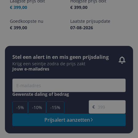
Laagste prijs ooit
Hoogste prijs ooit
€ 399,00
€ 399,00
Goedkoopste nu
Laatste prijsupdate
€ 399,00
07-08-2026
Stel een alert in en mis geen prijsdaling
Krijg een seintje zodra de prijs zakt
Jouw e-mailadres
Gewenste daling of bedrag
Gewenste prijs
€
-5%
-10%
-15%
Prijsalert aanzetten