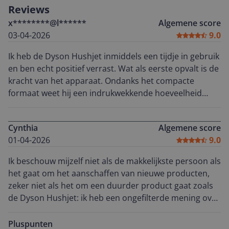
Reviews
x********@l******
Algemene score
03-04-2026
9.0
Ik heb de Dyson Hushjet inmiddels een tijdje in gebruik
en ben echt positief verrast. Wat als eerste opvalt is de
kracht van het apparaat. Ondanks het compacte
formaat weet hij een indrukwekkende hoeveelheid
lucht te verplaatsen en voelt de ruimte snel frisser aan.
De compactheid is voor mij een groot pluspunt. Hij
Cynthia
Algemene score
neemt weinig ruimte in beslag en past makkelijk in mijn
01-04-2026
9.0
interieur zonder storend aanwezig te zijn. Ideaal voor
zowel de woonkamer als slaapkamer. Wat betreft
Ik beschouw mijzelf niet als de makkelijkste persoon als
luchtprojectie doet hij precies wat je hoopt: de lucht
het gaat om het aanschaffen van nieuwe producten,
wordt gelijkmatig en ver door de ruimte verspreid. Je
zeker niet als het om een duurder product gaat zoals
merkt echt dat de luchtkwaliteit verbetert, zeker omdat
de Dyson Hushjet: ik heb een ongefilterde mening over
hij tot wel 70 liter lucht per seconde zuivert. Een van de
het ontwerp, met een klein huis wens ik compactheid,
grootste voordelen vind ik dat hij heel stil is, zelfs op de
ik ben allergisch voor huisstofmijt en ben een super
Pluspunten
hoogste stand. Dit maakt hem perfect om ook ‘s