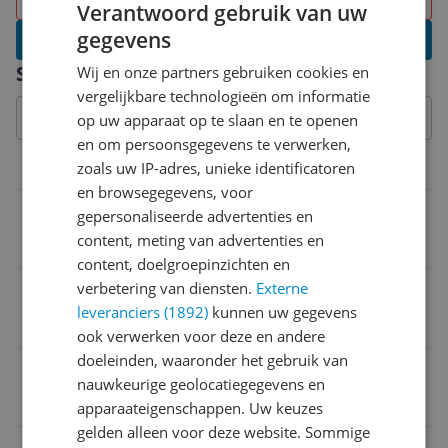
Verantwoord gebruik van uw
gegevens
Schrijf een review
Specificaties
Wij en onze partners gebruiken cookies en
vergelijkbare technologieën om informatie
op uw apparaat op te slaan en te openen
en om persoonsgegevens te verwerken,
zoals uw IP-adres, unieke identificatoren
Functies
en browsegegevens, voor
Extra opties
gepersonaliseerde advertenties en
content, meting van advertenties en
Afstandsbediening
content, doelgroepinzichten en
verbetering van diensten.
Externe
HEPA filter
leveranciers (1892)
kunnen uw gegevens
Nee
ook verwerken voor deze en andere
doeleinden, waaronder het gebruik van
EAN
nauwkeurige geolocatiegegevens en
5025155136140
apparaateigenschappen. Uw keuzes
gelden alleen voor deze website. Sommige
Aansluitingen