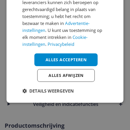
leveranciers kunnen zich beroepen op
gerechtvaardigd belang in plaats van
Afmetingen & gewicht
toestemming; u hebt het recht om
Bijgeleverde accessoires en toebehoren
bezwaar te maken in
Advertentie-
instellingen
. U kunt uw toestemming op
Instellingen en functies
elk moment intrekken in
Cookie-
instellingen
.
Privacybeleid
Introductie en ondersteuning
Mogelijke vereisten instellen en gebruik
ALLES ACCEPTEREN
Overige kenmerken
ALLES AFWIJZEN
Productinformatie
DETAILS WEERGEVEN
Technisch
Veiligheid en indicatiefuncties
Productomschrijving