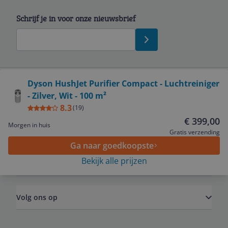
Schrijf je in voor onze nieuwsbrief
Bekijk product
Dyson HushJet Purifier Compact - Luchtreiniger
- Zilver, Wit - 100 m²
Service
8.3
(
19
)
€ 399,00
Morgen in huis
Algemeen
Gratis verzending
Ga naar goedkoopste
Bekijk alle prijzen
Zakelijk
Volg ons op