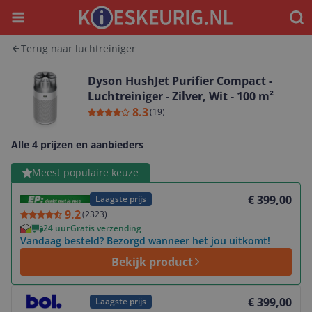
Menu
Waar
Terug naar luchtreiniger
Dyson HushJet Purifier Compact -
Luchtreiniger - Zilver, Wit - 100 m²
8.3
(
19
)
Alle 4 prijzen en aanbieders
Bekijk product
Meest populaire keuze
€ 399,00
Laagste prijs
9.2
(
2323
)
24 uur
Gratis verzending
Vandaag besteld? Bezorgd wanneer het jou uitkomt!
Bekijk product
Bekijk product
€ 399,00
Laagste prijs