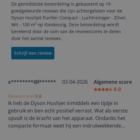
De gemiddelde beoordeling is gebaseerd op 19
goedgekeurde reviews die zijn achtergelaten voor de
Dyson HushJet Purifier Compact - Luchtreiniger - Zilver,
Wit - 100 m² op Kieskeurig. Deze beoordeling wordt
berekend door de som van de reviewscores te delen
door het aantal reviews.
Schrijf een review
x********@l******
03-04-2026
Algemene score
9.0
Reviewscore
9.0
Ik heb de Dyson Hushjet inmiddels een tijdje in
gebruik en ben echt positief verrast. Wat als eerste
opvalt is de kracht van het apparaat. Ondanks het
compacte formaat weet hij een indrukwekkende
hoeveelheid lucht te verplaatsen en voelt de ruimte