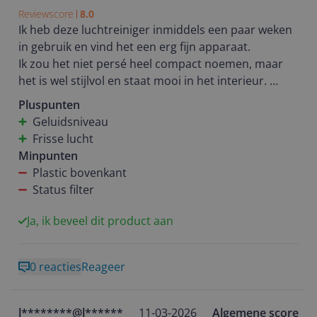
Reviewscore
8.0
Ik heb deze luchtreiniger inmiddels een paar weken
in gebruik en vind het een erg fijn apparaat.
Ik zou het niet persé heel compact noemen, maar
het is wel stijlvol en staat mooi in het interieur.
Ik vind qua uiterlijk alleen de bovenste plastic ring
Pluspunten
een beetje goedkoop ogen.
Geluidsniveau
De HushJet ziet er vrij zwaar uit, maar dat is deze
Frisse lucht
juist helemaal niet. Het is geen enkel probleem om
Minpunten
de reiniger van plek te wisselen.
Plastic bovenkant
Status filter
De installatie ging heel erg snel, de Dyson app had
het apparaat zo gevonden en gekoppeld en het
Ja, ik beveel dit product aan
werkte meteen.
De luchtkwaliteit in mijn woning blijkt vrij goed te
0 reacties
Reageer
zijn en hij staat eigenlijk altijd in de automatische
stand. Heel af en toe slaat ie iets harder aan, maar ik
vind het zeker niet storend.
l********@l******
11-03-2026
Algemene score