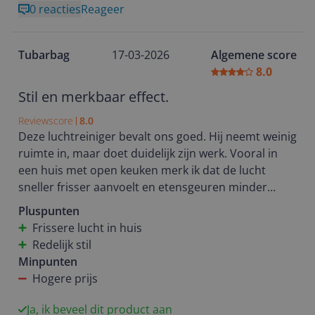
0 reacties
Reageer
Tubarbag
17-03-2026
Algemene score
8.0
Stil en merkbaar effect.
Reviewscore
8.0
Deze luchtreiniger bevalt ons goed. Hij neemt weinig
ruimte in, maar doet duidelijk zijn werk. Vooral in
een huis met open keuken merk ik dat de lucht
sneller frisser aanvoelt en etensgeuren minder
blijven hangen. Ook fijn met een hond en een baby
Pluspunten
in huis. Wat ik daarnaast prettig vind, is dat hij
Frissere lucht in huis
redelijk stil blijft tijdens gebruik. Tot nu toe een
Redelijk stil
goede ervaring.
Minpunten
Hogere prijs
Ja, ik beveel dit product aan