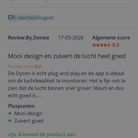
0 reacties
Reageer
Review.By.Denise
17-03-2026
Algemene score
9.0
Mooi design en zuivert de lucht heel goed
Reviewscore
9.0
De Dyson is echt plug-and-play en de app is ideaal
om de luchtkwaliteit te monitoren. Het is fijn om te
zien dat de lucht binnen snel 'groen' kleurt en dus
echt goed is.
Omdat we vlak bij een industrieterrein en een
Pluspunten
drukke weg wonen, reageert het apparaat direct
Mooi design
zodra de tuindeur opengaat; de luchtkwaliteit
Zuivert goed
springt dan naar matig en de automatische stand
grijpt gelijk in en gaat hard blazen. Ik zet hem op dat
Ja, ik beveel dit product aan