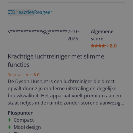
zonder veel poespas zijn werk doet op de
zoek bent naar betere luchtkwaliteit in huis.
0 reacties
Reageer
achtergrond.
Voor ons een prima aanvulling voor een frisser
s************@g********
22-03-
Algemene
binnenklimaat.
2026
score
8.0
Krachtige luchtreiniger met slimme
functies
Reviewscore
8.0
De Dyson HushJet is een luchtreiniger die direct
opvalt door zijn moderne uitstraling en degelijke
bouwkwaliteit. Het apparaat voelt premium aan en
staat netjes in de ruimte zonder storend aanwezig
te zijn. In gebruik merk je dat hij krachtig is: de
Pluspunten
luchtkwaliteit verbetert snel, vooral na koken of
Compact
wanneer de ruimte wat benauwd aanvoelt.
Mooi design