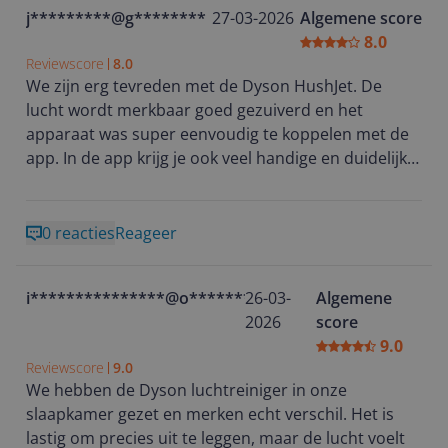
j*********@g********
27-03-2026
Algemene score
8.0
Reviewscore
8.0
We zijn erg tevreden met de Dyson HushJet. De
lucht wordt merkbaar goed gezuiverd en het
apparaat was super eenvoudig te koppelen met de
app. In de app krijg je ook veel handige en duidelijke
informatie over de luchtkwaliteit. Wij hebben twee
katten en relatief veel last van pollen doordat we
dicht in de natuur wonen. Je merkt duidelijk verschil
0 reacties
Reageer
wanneer de Dyson HushJet aanstaat.
i***************@o**********
26-03-
Algemene
Wanneer hij boven de gemiddelde stand draait,
2026
score
maakt hij wel wat meer geluid, maar wij ervaren dat
9.0
niet als storend.
Reviewscore
9.0
We hebben de Dyson luchtreiniger in onze
slaapkamer gezet en merken echt verschil. Het is
lastig om precies uit te leggen, maar de lucht voelt