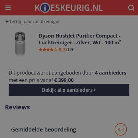
Menu
Waar
Terug naar luchtreiniger
Dyson HushJet Purifier Compact -
Luchtreiniger - Zilver, Wit - 100 m²
8.3
(
19
)
Dit product wordt aangeboden door
4
aanbieders
met een prijs vanaf
€ 399,00
Bekijk alle aanbieders
Reviews
Gemiddelde beoordeling
8.3