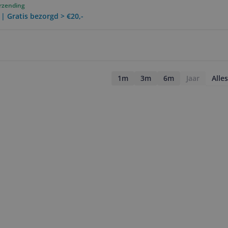
erzending
 | Gratis bezorgd > €20,-
1m
3m
6m
Jaar
Alles