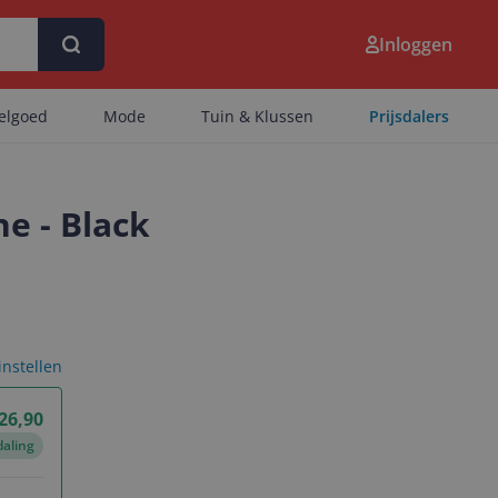
Inloggen
eelgoed
Mode
Tuin & Klussen
Prijsdalers
e - Black
 instellen
26,90
daling