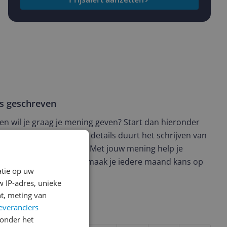
ws geschreven
t en wil je graag je mening geven? Start dan hieronder
view. Afhankelijk van de details duurt het schrijven van
en de 3 en 10 minuten. Met jouw mening help je
ere keuze te maken én maak je iedere maand kans op
atie op uw
ctievoorwaarden.
 IP-adres, unieke
t, meting van
everanciers
uct?
onder het