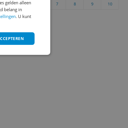
s gelden alleen
4
5
6
7
8
9
10
d belang in
Vraag 1 van 4
tellingen
. U kunt
ACCEPTEREN