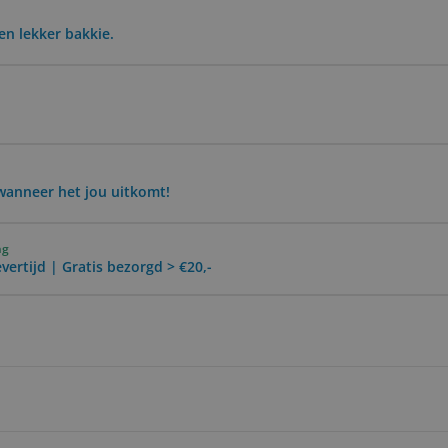
n lekker bakkie.
wanneer het jou uitkomt!
ng
vertijd | Gratis bezorgd > €20,-