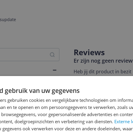
jsupdate
Reviews
Er zijn nog geen revie
Heb jij dit product in bezi
met het schrijven van je re
een review gemiddeld tuss
d gebruik van uw gegevens
andere bezoekers een bet
ners gebruiken cookies en vergelijkbare technologieën om inform
€250,-!
Klik hier voor de a
laan en te openen en om persoonsgegevens te verwerken, zoals uw
n browsegegevens, voor gepersonaliseerde advertenties en conten
Cijfer
ontent, doelgroepinzichten en verbetering van diensten.
Externe l
389
Welk cijfer geef jij dit prod
gegevens ook verwerken voor deze en andere doeleinden, waar