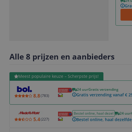
24 
Gra
Slide
Slide
Slide
Slide
1
2
3
4
Alle 8 prijzen en aanbieders
Bekijk product
Meest populaire keuze – Scherpste prijs!
24 uur
Gratis verzending
Gratis verzending vanaf € 2
8.8
(
783
)
Bekijk product
Bestel online, haal dezel
24 uur
5.4
Bestel online, haal dezelfde
(
227
)
Bekijk product