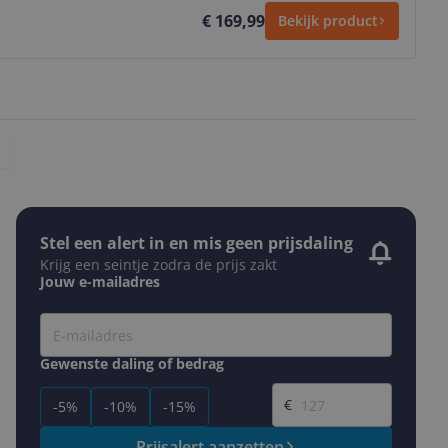
€ 169,99
Bekijk product
Stel een alert in en mis geen prijsdaling
Krijg een seintje zodra de prijs zakt
Jouw e-mailadres
Gewenste daling of bedrag
Gewenste prijs
€
-5%
-10%
-15%
Prijsalert aanzetten