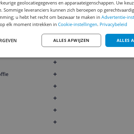
keurige geolocatiegegevens en apparaateigenschappen. Uw keuze
1
2
3
e. Sommige leveranciers kunnen zich beroepen op gerechtvaardig
emming; u hebt het recht om bezwaar te maken in
Advertentie-ins
op elk moment intrekken in
Cookie-instellingen
.
Privacybeleid
ERGEVEN
ALLES AFWIJZEN
ALLES 
ffie