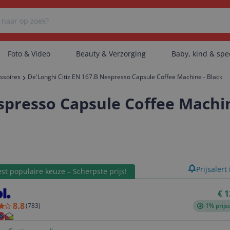
Foto & Video
Beauty & Verzorging
Baby, kind & sp
ssoires
De'Longhi Citiz EN 167.B Nespresso Capsule Coffee Machine - Black
Er zijn geen categorieën gevonden.
spresso Capsule Coffee Machin
Er zijn geen producten gevonden.
product
Prijsalert
st populaire keuze – Scherpste prijs!
Er zijn geen artikelen gevonden.
€ 1
8.8
(
783
)
-1% prijs