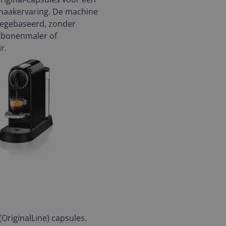
maakervaring. De machine
legebaseerd, zonder
bonenmaler of
r.
OriginalLine) capsules.