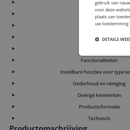
Afmetingen
gebruik van nauw
voor deze websit
Algemeen
plaats van toest
uw toestemming 
Bediening
Capaciteit
DETAILS WE
Functies
Functionaliteiten
Instelbare functies voor type ko
Onderhoud en reiniging
Overige kenmerken
Productinformatie
Technisch
Productomschrijving