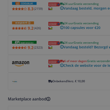
24 uur
Gratis verzending
Vandaag besteld, morgen ee
8.3
(
2159
)
Bekijk product
24 uur
Gratis verzending
100 capsules voor €20
9.2
(
426
)
Bekijk product
24 uur
Gratis verzending
Vandaag besteld? Bezorgd 
9.2
(
2323
)
Bekijk product
6 of meer dagen
Gratis verzendi
Check de website voor de le
Bekijk product
Onbekend
Verz. € 10,00
Marketplace aanbod
Bekijk product