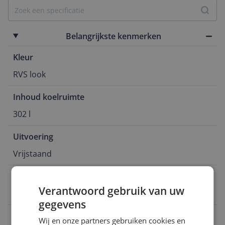
Belangrijkste kenmerken
Kleur
RVS look
Inhoud koelruimte
302 l
Uitvoering
Vrijstaand
Diepte
Verantwoord gebruik van uw
60 cm
gegevens
Breedte
Wij en onze partners gebruiken cookies en