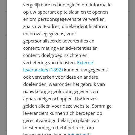
vergelijkbare technologieën om informatie
59,5 cm
op uw apparaat op te slaan en te openen
Geluidsniveau
en om persoonsgegevens te verwerken,
zoals uw IP-adres, unieke identificatoren
35 Hz
en browsegegevens, voor
gepersonaliseerde advertenties en
Energieklasse 2021
content, meting van advertenties en
C
content, doelgroepinzichten en
verbetering van diensten.
Externe
Inbouw
leveranciers (1892)
kunnen uw gegevens
Nee
ook verwerken voor deze en andere
doeleinden, waaronder het gebruik van
Hoogte
nauwkeurige geolocatiegegevens en
apparaateigenschappen. Uw keuzes
1,72 m
gelden alleen voor deze website. Sommige
leveranciers kunnen zich beroepen op
EAN
gerechtvaardigd belang in plaats van
8715393369352
toestemming; u hebt het recht om
bezwaar te maken in
Advertentie-