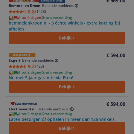
€ 569,00
Laagste prijs
Bemmel en Kroon
·
Bekende aanbieder
8.8
(
1423
)
5 tot 6 dagen
Gratis verzending
bemmelenkroon.nl - 3 échte winkels - extra korting bij
afhalen
Bekijk
Bekijk product
€ 594,00
Expert
·
Bekende aanbieder
9.2
(
423
)
1 tot 2 dagen
Gratis verzending
Nu met 5 jaar garantie via Etna!
Bekijk
Bekijk product
€ 594,00
Electroworld.nl
·
Bekende aanbieder
1 tot 2 dagen
Gratis verzending
Laten bezorgen óf ophalen in meer dan 125 winkels.
Bekijk