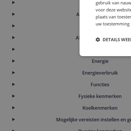
Afmetingen
gebruik van nauw
voor deze websit
Afmetingen & inhoud
plaats van toest
uw toestemming 
Algemeen
Algemene kenmerken
DETAILS WE
Capaciteit
Energie
Energieverbruik
Functies
Fysieke kenmerken
Koelkenmerken
Mogelijke vereisten instellen en g