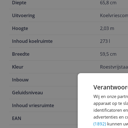
Diepte
65,8 cm
Uitvoering
Koelvriescom
Hoogte
2,03 m
Inhoud koelruimte
273 l
Breedte
59,5 cm
Kleur
Roestvrijstaa
Inbouw
Nee
Verantwoor
Geluidsniveau
35 Hz
Wij en onze part
apparaat op te s
Inhoud vriesruimte
114 l
identificatoren e
advertenties en c
EAN
8806095078
(1892)
kunnen uw 