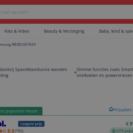
Foto & Video
Beauty & Verzorging
Baby, kind & sp
msung RB38C607AS9
Er zijn geen categorieën gevonden.
 dankzij SpaceMax/dunne wanden
Slimme functies zoals Smar
ling
snelkoelen en powervriezen
Er zijn geen producten gevonden.
Er zijn geen artikelen gevonden.
product
Prijsalert
st populaire keuze
€ 9
Laagste prijs
8.8
(
783
)
-27% prijs