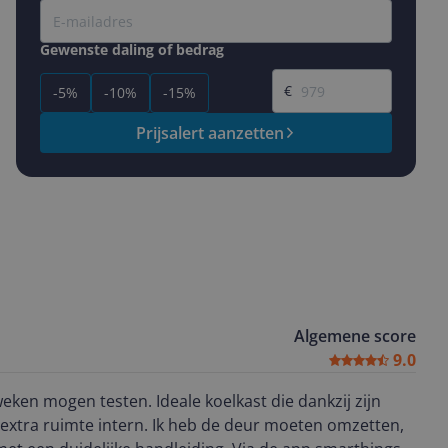
Gewenste daling of bedrag
Gewenste prijs
€
-5%
-10%
-15%
Prijsalert aanzetten
Algemene score
9.0
n. Ideale koelkast die dankzij zijn
xtra ruimte intern. Ik heb de deur moeten omzetten,