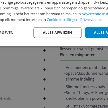
keurige geolocatiegegevens en apparaateigenschappen. Uw keuze
geheel en alles blijft langer
e. Sommige leveranciers kunnen zich beroepen op gerechtvaardig
emming; u hebt het recht om bezwaar te maken in
Advertentie-ins
Samenvatting van alle erv
op elk moment intrekken in
Cookie-instellingen
.
Privacybeleid
Reviewers zijn erg positi
ruime indeling, stille werk
ERGEVEN
ALLES AFWIJZEN
ALLES 
SmartThings, de AI Energ
als duidelijke pluspunten.
flessenrek wordt gemist en
Plus- en minpunten
Veel binnenruimte dank
SpaceMax/dunne wand
slimme indeling
Slimme functies zoals
SmartThings, AI Energ
snelkoelen en powervr
ebruik
Stil, strak vormgegeve