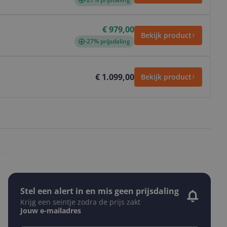
€ 979,00
Bekijk product
-27% prijsdaling
€ 1.099,00
Bekijk product
Stel een alert in en mis geen prijsdaling
Krijg een seintje zodra de prijs zakt
Jouw e-mailadres