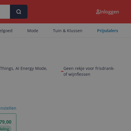
Inloggen
eelgoed
Mode
Tuin & Klussen
Prijsdalers
tThings, AI Energy Mode,
Geen rekje voor frisdrank-
of wijnflessen
 instellen
79,00
daling