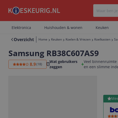
Elektronica
Huishouden & wonen
Keuken
Overzicht
Home
Keuken
Koelen & Vriezen
Koelkasten
Sa
Samsung RB38C607AS9
Wat gebruikers
Veel binnenruimte
8.9
(
18
)
zeggen
en een slimme inde
Bekijk 
Mee