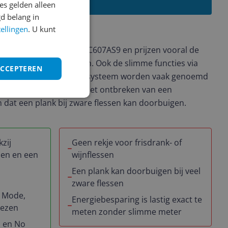
Lees alle reviews
s gelden alleen
 vers.
d belang in
tellingen
. U kunt
aringen
ef over de Samsung RB38C607AS9 en prijzen vooral de
ing en het strakke design. Ook de slimme functies via
ACCEPTEREN
y Mode en het No Frost-systeem worden vaak genoemd
 Een klein nadeel is dat het ontbreken van een
 dat een plank bij zware flessen kan doorbuigen.
zij
Geen rekje voor frisdrank- of
en en een
wijnflessen
Een plank kan doorbuigen bij veel
zware flessen
y Mode,
Energiebesparing is lastig exact te
iezen
meten zonder slimme meter
n en No