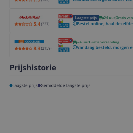
Bekijk product
Laagste prijs
24 uur
Gratis ve
5.4
Bestel online, haal dezelfde
(
227
)
Bekijk product
24 uur
Gratis verzending
Vandaag besteld, morgen e
8.3
(
2159
)
Prijshistorie
Laagste prijs
Gemiddelde laagste prijs