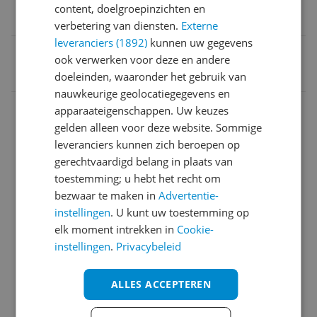
content, doelgroepinzichten en
54,5 cm
verbetering van diensten.
Externe
leveranciers (1892)
kunnen uw gegevens
EAN
ook verwerken voor deze en andere
8712876161748
doeleinden, waaronder het gebruik van
nauwkeurige geolocatiegegevens en
Afmetingen
apparaateigenschappen. Uw keuzes
gelden alleen voor deze website. Sommige
Afmetingen & Inhoud
leveranciers kunnen zich beroepen op
gerechtvaardigd belang in plaats van
Algemeen
toestemming; u hebt het recht om
Algemene kenmerken
bezwaar te maken in
Advertentie-
instellingen
. U kunt uw toestemming op
Capaciteit
elk moment intrekken in
Cookie-
instellingen
.
Privacybeleid
Energie
Energieverbruik
ALLES ACCEPTEREN
Functies