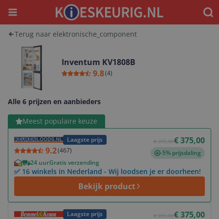
Menu
Waar
Terug naar elektronische_component
Inventum KV1808B
9.8
(
4
)
Alle 6 prijzen en aanbieders
Bekijk product
Meest populaire keuze
€ 375,00
Laagste prijs
€ 395,00
9.2
(
467
)
-5% prijsdaling
24 uur
Gratis verzending
✅ 16 winkels in Nederland - Wij loodsen je er doorheen!
Bekijk product
Bekijk product
€ 375,00
Laagste prijs
€ 395,00