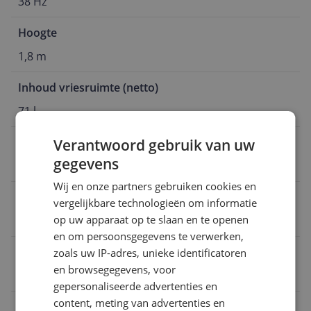
38 Hz
Hoogte
1,8 m
Inhoud vriesruimte (netto)
71 l
Energieklasse 2021
Verantwoord gebruik van uw
gegevens
D
Wij en onze partners gebruiken cookies en
Model vriezer
vergelijkbare technologieën om informatie
op uw apparaat op te slaan en te openen
Vrieskasten
en om persoonsgegevens te verwerken,
Hoogte
zoals uw IP-adres, unieke identificatoren
en browsegegevens, voor
1,8 m
gepersonaliseerde advertenties en
content, meting van advertenties en
Breedte