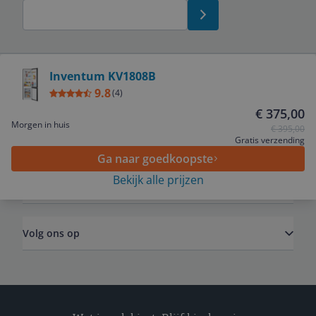
Bekijk product
Inventum KV1808B
9.8
Service
(
4
)
€ 375,00
Morgen in huis
€ 395,00
Algemeen
Gratis verzending
Ga naar goedkoopste
Bekijk alle prijzen
Zakelijk
Volg ons op