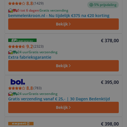
8.8
(
1429
)
-5% prijsdaling
5 tot 6 dagen
Gratis verzending
bemmelenkroon.nl - Nu tijdelijk €375 na €20 korting
Bekijk
Bekijk product
€ 378,00
9.2
(
2323
)
24 uur
Gratis verzending
Extra fabrieksgarantie
Bekijk
Bekijk product
€ 395,00
8.8
(
783
)
24 uur
Gratis verzending
Gratis verzending vanaf € 25,- | 30 Dagen Bedenktijd
Bekijk
Bekijk product
€ 398,00