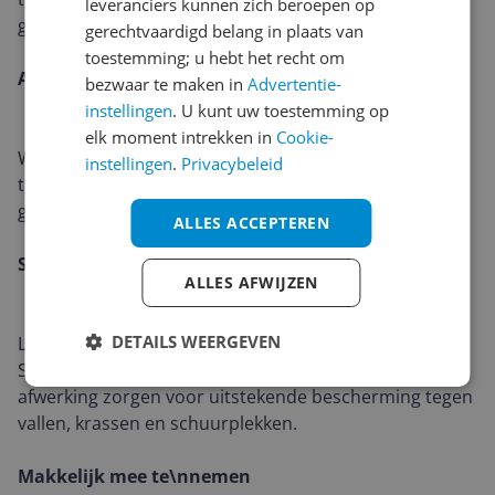
leveranciers kunnen zich beroepen op
getest om het allemaal aan te kunnen.
gerechtvaardigd belang in plaats van
toestemming; u hebt het recht om
Altijd in zijn element
bezwaar te maken in
Advertentie-
instellingen
. U kunt uw toestemming op
elk moment intrekken in
Cookie-
Waterspatten, zon, vuil, zand, sneeuw en extreme
instellingen
.
Privacybeleid
temperaturen - Roam 2 is nauwgezet ontworpen en
getest om het allemaal aan te kunnen.
ALLES ACCEPTEREN
Schokkend\nduurzaam
ALLES AFWIJZEN
DETAILS WEERGEVEN
Laat je niet misleiden door de elegante looks.
Schokabsorberende materialen en een slijtvaste
afwerking zorgen voor uitstekende bescherming tegen
vallen, krassen en schuurplekken.
Makkelijk mee te\nnemen