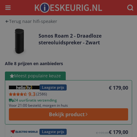
Menu
Waar
Terug naar hifi-speaker
Sonos Roam 2 - Draadloze
stereoluidspreker - Zwart
Alle 8 prijzen en aanbieders
Bekijk product
Meest populaire keuze
€ 179,00
Laagste prijs
9.3
(
2586
)
24 uur
Gratis verzending
Voor 21:00 besteld, morgen in huis
Bekijk product
Bekijk product
€ 179,00
Laagste prijs
€ 199,00