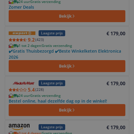
24 uur
Gratis verzending
Zomer Deals
Bekijk
Bekijk product
€ 179,00
Laagste prijs
9.2
(
423
)
1 tot 2 dagen
Gratis verzending
✔️Gratis Thuisbezorgd ✔️Beste Winkelketen Elektronica
2026
Bekijk
Bekijk product
€ 179,00
Laagste prijs
5.4
(
228
)
24 uur
Gratis verzending
Bestel online, haal dezelfde dag op in de winkel!
Bekijk
Bekijk product
€ 179,00
Laagste prijs
3 tot 4 dagen
Gratis verzending