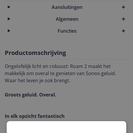
Aansluitingen
Algemeen
Functies
Productomschrijving
Ongelofelijk licht en robuust: Roam 2 maakt het
makkelijk om overal te genieten van Sonos-geluid.
Waar het leven je ook brengt.
Groots geluid. Overal.
In elk opzicht fantastisch