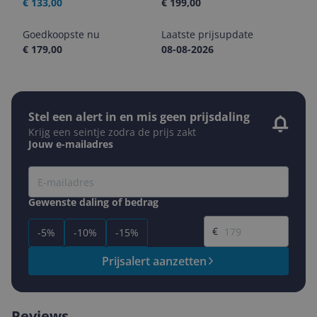
€ 133,00
€ 199,00
Goedkoopste nu
Laatste prijsupdate
€ 179,00
08-08-2026
Stel een alert in en mis geen prijsdaling
Krijg een seintje zodra de prijs zakt
Jouw e-mailadres
Gewenste daling of bedrag
Gewenste prijs
€
-5%
-10%
-15%
Prijsalert aanzetten
Reviews