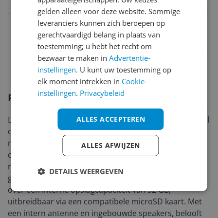
Vast
gelden alleen voor deze website. Sommige
leveranciers kunnen zich beroepen op
EAN
gerechtvaardigd belang in plaats van
0753759308469
toestemming; u hebt het recht om
bezwaar te maken in
Advertentie-
Overige kenmerken
instellingen
. U kunt uw toestemming op
elk moment intrekken in
Cookie-
instellingen
.
Privacybeleid
Productomschrijving
De Garmin Camper 895 is een navigatietoestel speciaal
ALLES ACCEPTEREN
ontworpen voor kampeerliefhebbers, en is uitgerust
met een breed scala aan praktische functies. Het
ALLES AFWIJZEN
compacte toestel heeft een schermgrootte van 8 inch
met een scherpe resolutie van 1280 x 800 pixels,
DETAILS WEERGEVEN
gehuisvest in een vast ontwerp. Het toestel beschikt
over een interne opslagcapaciteit van 32 GB,
uitbreidbaar via een compatibele microSD kaart. Met
een intern antenne en ingebouwde speakers, belooft