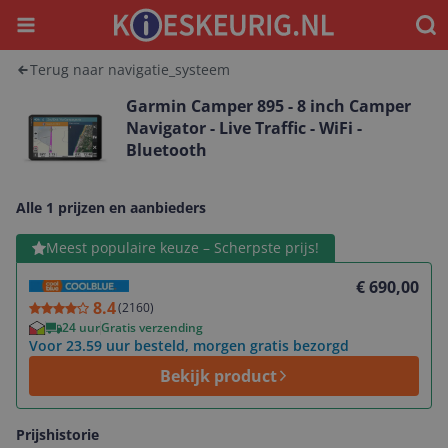
Menu
Waar
Terug naar navigatie_systeem
Garmin Camper 895 - 8 inch Camper
Navigator - Live Traffic - WiFi -
Bluetooth
Alle 1 prijzen en aanbieders
Bekijk product
Meest populaire keuze – Scherpste prijs!
€ 690,00
8.4
(
2160
)
24 uur
Gratis verzending
Voor 23.59 uur besteld, morgen gratis bezorgd
Bekijk product
Prijshistorie