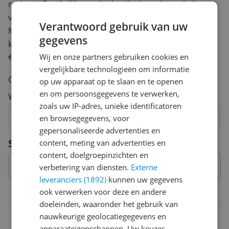
review. Afhankelijk van de details duurt het schrijven
van een review gemiddeld tussen de 3 en 10 minuten.
Verantwoord gebruik van uw
Met jouw mening help je andere bezoekers een betere
gegevens
keuze te maken én maak je iedere maand kans op
€250,-!
Klik hier voor de actievoorwaarden.
Wij en onze partners gebruiken cookies en
vergelijkbare technologieën om informatie
Cijfer
op uw apparaat op te slaan en te openen
en om persoonsgegevens te verwerken,
Welk cijfer geef jij dit product?
zoals uw IP-adres, unieke identificatoren
1
2
3
4
5
6
7
8
9
10
en browsegegevens, voor
gepersonaliseerde advertenties en
Vraag 1 van 4
Specificaties
content, meting van advertenties en
content, doelgroepinzichten en
verbetering van diensten.
Externe
leveranciers (1892)
kunnen uw gegevens
ook verwerken voor deze en andere
Productinformatie
doeleinden, waaronder het gebruik van
Verpakkingsinhoud
nauwkeurige geolocatiegegevens en
apparaateigenschappen. Uw keuzes