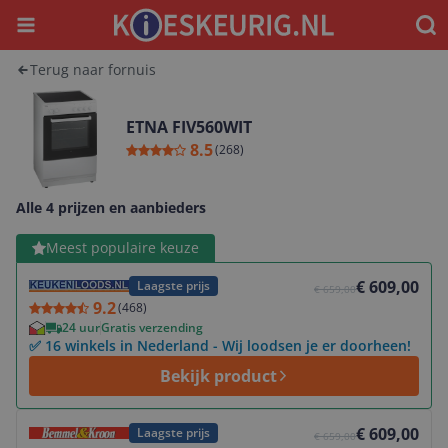
Menu
Waar
Terug naar fornuis
ETNA FIV560WIT
8.5
(
268
)
Alle 4 prijzen en aanbieders
Bekijk product
Meest populaire keuze
€ 609,00
Laagste prijs
€ 659,00
9.2
(
468
)
24 uur
Gratis verzending
✅ 16 winkels in Nederland - Wij loodsen je er doorheen!
Bekijk product
Bekijk product
€ 609,00
Laagste prijs
€ 659,00