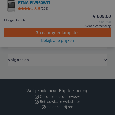
ETNA FIV560WIT
8.5
Service
(
268
)
€ 609,00
Morgen in huis
€ 659,00
Algemeen
Gratis verzending
Ga naar goedkoopste
Bekijk alle prijzen
Zakelijk
Volg ons op
Wat je ook kiest: Blijf kieskeurig
Gecontroleerde reviews
Betrouwbare webshops
Heldere prijzen