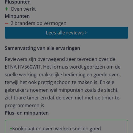
de fabrikant en expert zwijgt in alle talen. Reageert
Pluspunten
nergens op. Dus nooit geen. ETNA meer. Diep
Oven werkt
teleurgesteld.
Minpunten
2 branders op vermogen
Lees alle reviews
Samenvatting van alle ervaringen
Reviewers zijn overwegend zeer tevreden over de
ETNA FIV560WIT. Het fornuis wordt geprezen om de
snelle werking, makkelijke bediening en goede oven,
terwijl het ook prettig schoon te maken is. Enkele
gebruikers noemen wel minpunten zoals de slecht
zichtbare timer en dat de oven niet met de timer te
programmeren is.
Plus- en minpunten
Kookplaat en oven werken snel en goed