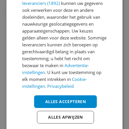
leveranciers (1892)
kunnen uw gegevens
8715393215505
ook verwerken voor deze en andere
Aansluitingen
doeleinden, waaronder het gebruik van
nauwkeurige geolocatiegegevens en
Afmetingen
apparaateigenschappen. Uw keuzes
gelden alleen voor deze website. Sommige
Algemeen
leveranciers kunnen zich beroepen op
Algemene kenmerken
gerechtvaardigd belang in plaats van
toestemming; u hebt het recht om
Bediening & functies
bezwaar te maken in
Advertentie-
instellingen
. U kunt uw toestemming op
Capaciteit
elk moment intrekken in
Cookie-
Functies
instellingen
.
Privacybeleid
Introductie en ondersteuning
ALLES ACCEPTEREN
Kookzones
ALLES AFWIJZEN
Mogelijke vereisten instellen en gebruik