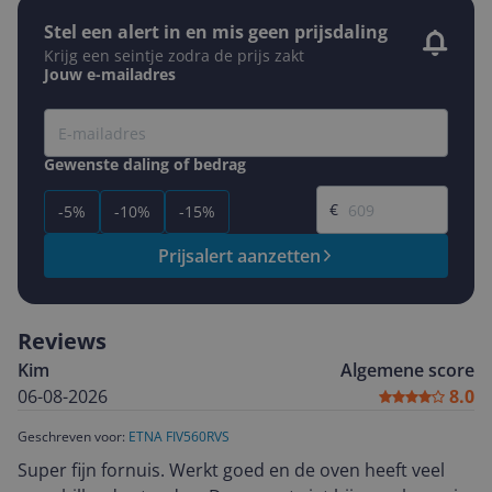
Stel een alert in en mis geen prijsdaling
Krijg een seintje zodra de prijs zakt
Jouw e-mailadres
Gewenste daling of bedrag
Gewenste prijs
€
-5%
-10%
-15%
Prijsalert aanzetten
Reviews
Kim
Algemene score
06-08-2026
8.0
Geschreven voor:
ETNA FIV560RVS
Super fijn fornuis. Werkt goed en de oven heeft veel