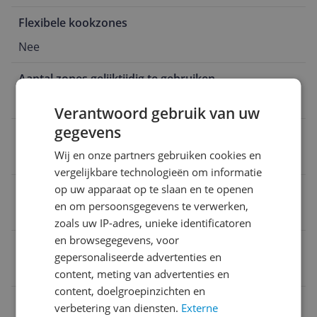
Flexibele kookzones
Nee
Aantal zones gelijktijdig te gebruiken
4
Verantwoord gebruik van uw
gegevens
Aantal fasen
Wij en onze partners gebruiken cookies en
2-fasen
vergelijkbare technologieën om informatie
op uw apparaat op te slaan en te openen
Type verwarming
en om persoonsgegevens te verwerken,
Inductie
zoals uw IP-adres, unieke identificatoren
en browsegegevens, voor
Breedte
gepersonaliseerde advertenties en
60 cm
content, meting van advertenties en
content, doelgroepinzichten en
EAN
verbetering van diensten.
Externe