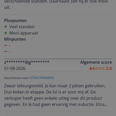
verschillende standen. Daarnaast ziet hij er ook mooi
uit.
Pluspunten
Veel standen
Mooi apparaat
Minpunten
-
-
z********@g********
Algemene score
01-08-2026
3.0
Geschreven voor:
ETNA FIV560RVS
Zwaar teleurgesteld. Je kan maar 2 pitten gebruiken.
Dus koken in etappe. De lol is er voor mij af. De
verkoper heeft geen enkele uitleg over dit product
gegeven. En ik had geen ervaring met inductie. Etna
stuurt me terug naar Expert want etna is alleen maar